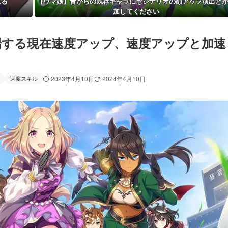
れる
【ウマ娘】昔からの既存キャラにもシナリオの顔アップ演出と
加してください
場する現在速度アップ、速度アップと加速
速度スキル
2023年4月10日
2024年4月10日