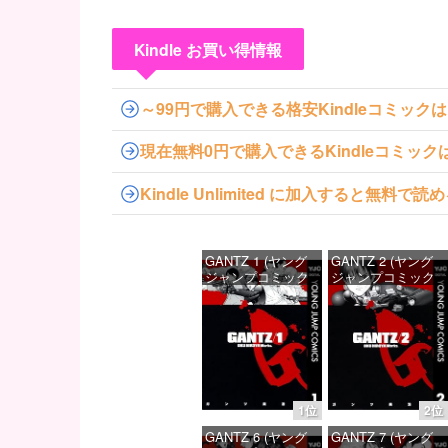
Kindle お買い得情報
～99円で購入できる格安Kindleコミック
現在無料0円で購入できるKindleコミッ
Kindle Unlimited に加入すると無
GANTZ 1 (ヤング
GANTZ 2 (ヤング
ジャンプコミック
ジャンプコミック
スDIGITAL)
スDIGITAL)
価格：¥100
価格：¥100
1位
2位
GANTZ 6 (ヤング
GANTZ 7 (ヤング