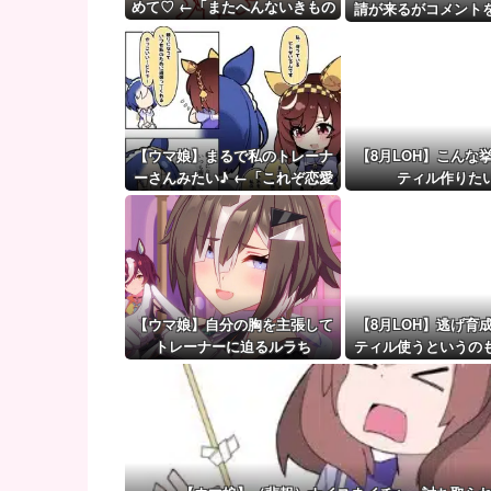
無神経な人あるある
めて♡ ←「またへんないきもの
請が来るがコメント
がふえてる…」
【ウマ娘】（審議）無凸ブーケと完凸シャカール、中
ず拒否してし
【ウマ娘】覚醒Lv6、7の解放が今後2か月置きに実装
【ウマ娘】まるで私のトレーナ
【8月LOH】こんな
ーさんみたい♪ ←「これぞ恋愛
ティル作りた
強者スペ一族…」
【ウマ娘】自分の胸を主張して
【8月LOH】逃げ育
トレーナーに迫るルラち
ティル使うというの
な