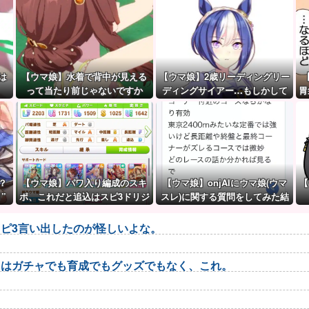
は
【ウマ娘】水着で背中が見える
【ウマ娘】2歳リーディングリー
って当たり前じゃないですか
ディングサイアー…もしかして
胃
シーザリオって凄いのでは？
？
【ウマ娘】パワ入り編成のスキ
【ウマ娘】onjAIにウマ娘(ウマ
【
”
ポ、これだと追込はスピ3ドリジ
スレ)に関する質問をしてみた結
ャとあんまり変わらないので
果が草ｗｗｗ
は？
ピ3言い出したのが怪しいよな。
トはガチャでも育成でもグッズでもなく、これ。