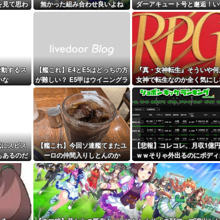
を見て思わ
無かった組み合わせ良いよね
ダーアキュート号と邂逅！い
距離先行編成...
まう
ツーショットだ
予定！第...
挙動するス
【艦これ】E4とE5はどっちの方
『真・女神転生』そういや何
いな
が難しい？ E5甲はウイニングラ
女神で転生なのか全く気にし
ンって聞いたんだけど
いでプレイしてた『真・女神
生2』
成にスピス
【艦これ】今回ソ連艦てまたユ
【悲報】コレコレ、月収1億
もあるのだ
ーロの仲間入りしとんのか
ｗｗそりゃ外出るのにボディ
ードつけるわ…