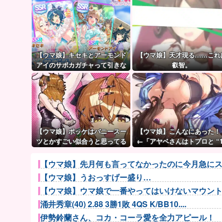
【ウマ娘】キセキとアーモンド
【ウマ娘】天才現る……これ
アイのサポカガチャって引きな
叡智。
のだ？
【ウマ娘】ポッケはバニースー
【ウマ娘】こんなにあった！
ツとかすごい似合うと思ってる
←「アヤベさんはトプロと “1
差だぞ」
【ウマ娘】先月何も言ってなかったのに今月急にス
【ウマ娘】うおっすげー盛り…
【ウマ娘】ウマ娘で一番やってはいけないマウン
涌井秀章(40) 2.88 3勝1敗 4QS K/BB10....
伊勢鈴蘭さん、コカ・コーラ愛を全力アピール！