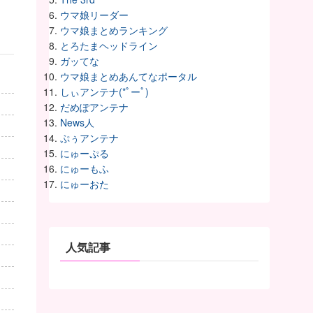
ウマ娘リーダー
ウマ娘まとめランキング
とろたまヘッドライン
ガッてな
ウマ娘まとめあんてなポータル
しぃアンテナ(*ﾟーﾟ)
だめぽアンテナ
News人
ぷぅアンテナ
にゅーぷる
にゅーもふ
にゅーおた
人気記事