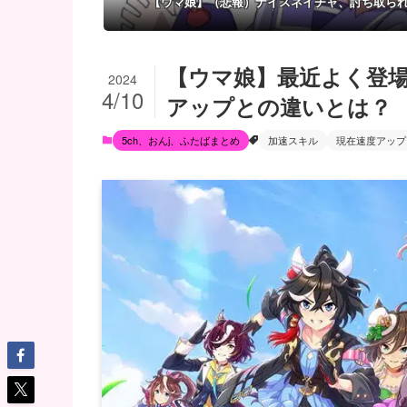
【ウマ娘】（悲報）ナイスネイチャ、討ち取ら
【ウマ娘】最近よく登
2024
4/10
アップとの違いとは？
5ch、おんj、ふたばまとめ
加速スキル
現在速度アップ