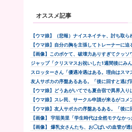
オススメ記事
【ウマ娘】（悲報）ナイスネイチャ、討ち取ら
【ウマ娘】自分の胸を主張してトレーナーに迫
【画像】このボケて、破壊力ありすぎてクッソ
ジャップ「クリスマスお祝いした1週間後にみ
スロッターさん「優遇冷遇はある。理由はスマ
友人サポカの序盤あるある。「後に回すと逃げ
【ウマ娘】どうあがいてでも夏合宿で異界入りは
【ウマ娘】スレ民、サークル申請が来るがコメ
【ウマ娘】友人サポカの序盤あるある。「後に
【画像】 宇垣美里「学生時代は全然モテなかったです
【画像】 爆乳女さんたち、お◯ぱいの血管が透