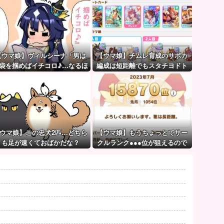
【ウマ娘】ヴィルシーナ「男は
【ウマ娘】チムレ育成のサポカ
袋を掴めばイチコロ♪…なるほ
編成は短距離でもスタチヨドト
ど。」→ 一方ジェンティルさん
ウを編成するってマジ！？ 根性
（アカン）
サポカを編成していた意味…
ウマ娘】この忠犬2匹…どちら
【ウマ娘】もうちょっとでサー
も足が速くておばかだな？
クルランク●●●位が狙えるので
頑張りましょう。← これ