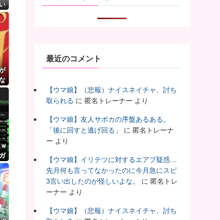
い
最近のコメント
が
な
転
【ウマ娘】（悲報）ナイスネイチャ、討ち
取られる
に
匿名トレーナー
より
【ウマ娘】友人サポカの序盤あるある。
「後に回すと逃げ回る」
に
匿名トレーナ
ー
より
円ｗ
ガ
【ウマ娘】イリテツに対するエアプ疑惑…
先月何も言ってなかったのに今月急にスピ
3言い出したのが怪しいよな。
に
匿名トレ
ーナー
より
【ウマ娘】（悲報）ナイスネイチャ、討ち