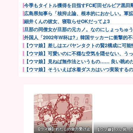
今季もタイトル獲得を目指すFC町田ゼルビア黒田剛監
広島県知事ら「核抑止論、根本的におかしい。軍拡競
細井くんの彼女、寝取らせOKだってよ3
旦那の同僚女が旦那の元カノ。なのにしょっちゅうペ
外国人「2002年W杯は?」韓国サッカーに衝撃的不祥
【ウマ娘】差しはエバヤンタクトの賢2構成に可能性
【ウマ娘】可愛いのに不穏な空気を隠せない、うっか
【ウマ娘】見ねば無作法というもの…… 良い眺めだタ
【ウマ娘】そういえば水着ダスカはいつ実装するのだろ
【ウマ娘】アイちゃんをいやらしい目で見ないで！！→
富士登山ツアー中に64歳男性死亡 8合目付近で意
【朗報】長野桃羽「嗣永桃子さんと道重さゆみさんが
【医師解説】飲酒後の「締めのラーメン欲」の原因は？
【NBA】ニック・ナースもレブロン・ジェームズのP
ウクライナ軍参謀本部「今年のロシア軍死傷者24万人
【画像】8月だから夏に撮った写真あげていく
【ウマ娘】わたしの全力受け止
【ウマ娘】スレ民、