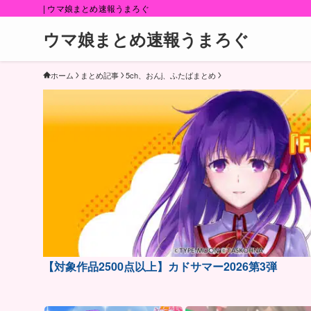
| ウマ娘まとめ速報うまろぐ
ウマ娘まとめ速報うまろぐ
ホーム
まとめ記事
5ch、おんj、ふたばまとめ
【対象作品2500点以上】カドサマー2026第3弾