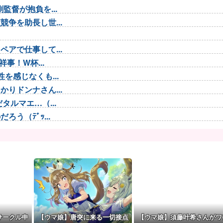
督が抱負を...
争を助長し世...
アで仕事して...
事！W杯...
を感じなくも...
りドンナさん...
ルマエ…（...
う（ﾃﾞｯ...
 わかりま...
識失う
理想のアイド...
 脳の錯覚...
G起用を示...
…新規兵力...
サークル申
【ウマ娘】唐突に来る一切接点
【ウマ娘】須藤叶希さんがワ