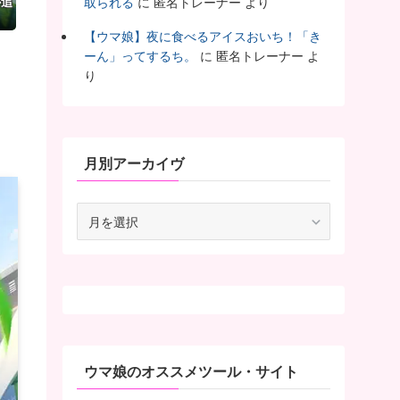
か追
取られる
に
匿名トレーナー
より
【ウマ娘】夜に食べるアイスおいち！「き
ーん」ってするち。
に
匿名トレーナー
よ
り
月別アーカイヴ
月
別
ア
ー
カ
イ
ヴ
ウマ娘のオススメツール・サイト