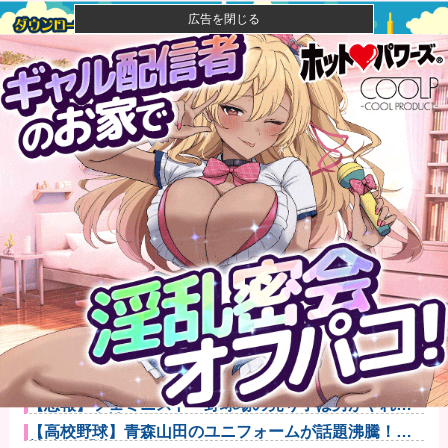
広告を閉じる
【閲覧注意】元臆女キャバ嬢の首吊り自●配信、拡散さ
れまくって...
【悲報】風俗嬢やってる女の末路ｗｗｗｗｗｗｗｗｗ
ｗｗ
【悲報】映画館の客、ほぼバイオテロレベルのやらか
しで観客が避...
【悲報】ライザさん、お●ぱいを触られてしまうｗｗｗ
ｗｗｗｗｗ
【甲子園】青森山田が暑さ対策でユニ一新 ボタン廃
止でTシャツ...
カープ秋山翔吾プロ初4番抜擢！2塁打＆マルチで躍
動！ベテラン...
【悲報】フェミニスト「野球場の売り子は男がやれ！
いつまで女性...
【高校野球】青森山田のユニフォームが話題沸騰！称
賛続々 「涼...