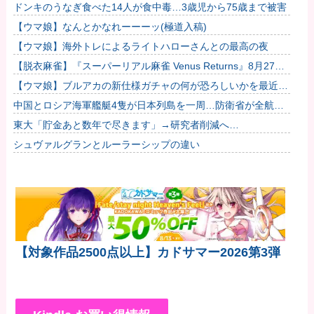
しまうwwwwwwもうすでに158円に戻る
ドンキのうなぎ食べた14人が食中毒…3歳児から75歳まで被害
【ウマ娘】なんとかなれーーーッ(極道入稿)
【ウマ娘】海外トレによるライトハローさんとの最高の夜
【脱衣麻雀】『スーパーリアル麻雀 Venus Returns』8月27日
に発売決定！他
【ウマ娘】ブルアカの新仕様ガチャの何が恐ろしいかを最近の
ウマ娘ガチャに例えると…地獄だな？他
中国とロシア海軍艦艇4隻が日本列島を一周…防衛省が全航路
を公開！
東大「貯金あと数年で尽きます」→研究者削減へ…
シュヴァルグランとルーラーシップの違い
【対象作品2500点以上】カドサマー2026第3弾