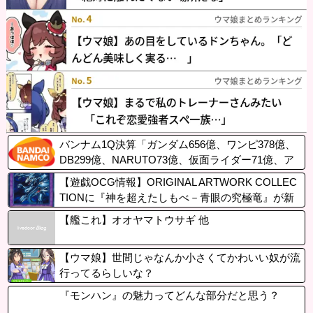
バンナム1Q決算「ガンダム656億、ワンピ378億、
DB299億、NARUTO73億、仮面ライダー71億、ア
ンパンマン28億」
【遊戯OCG情報】ORIGINAL ARTWORK COLLEC
TIONに『神を超えたしもべ－青眼の究極竜』が新
規収録決定！
【艦これ】オオヤマトウサギ 他
【ウマ娘】世間じゃなんか小さくてかわいい奴が流
行ってるらしいな？
『モンハン』の魅力ってどんな部分だと思う？