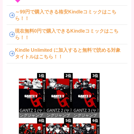
～99円で購入できる格安Kindleコミックはこち
ら！！
現在無料0円で購入できるKindleコミックはこち
ら！！
Kindle Unlimited に加入すると無料で読める対象
タイトルはこちら！！
1位
2位
3位
GANTZ 1 (ヤ
GANTZ 2 (ヤ
GANTZ 3 (ヤ
ングジャンプ
ングジャンプ
ングジャンプ
コミックス
コミックス
コミックス
4位
5位
6位
DIGITAL)
DIGITAL)
DIGITAL)