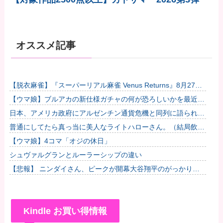
オススメ記事
【脱衣麻雀】『スーパーリアル麻雀 Venus Returns』8月27日
に発売決定！他
【ウマ娘】ブルアカの新仕様ガチャの何が恐ろしいかを最近の
ウマ娘ガチャに例えると…地獄だな？他
日本、アメリカ政府にアルゼンチン通貨危機と同列に語られて
しまうwwwwwwもうすでに158円に戻る
普通にしてたら真っ当に美人なライトハローさん。（結局飲ん
でしまう）
【ウマ娘】4コマ「オジの休日」
シュヴァルグランとルーラーシップの違い
【悲報】 ニンダイさん、ピークが開幕大谷翔平のがっかりダ
イレクトだったと言われてしまう
Kindle お買い得情報