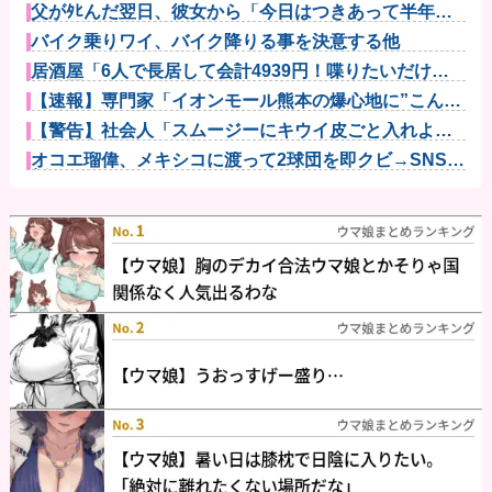
父がﾀﾋんだ翌日、彼女から「今日はつきあって半年の
記念日だね...
バイク乗りワイ、バイク降りる事を決意する他
居酒屋「6人で長居して会計4939円！喋りたいだけな
ら公園に...
【速報】専門家「イオンモール熊本の爆心地に”こんな
もの”があ...
【警告】社会人「スムージーにキウイ皮ごと入れよ。
これ美容にい...
オコエ瑠偉、メキシコに渡って2球団を即クビ→SNS更
新が3ヶ...