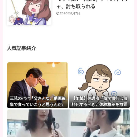
ャ、討ち取られる
2026年8月7日
人気記事紹介
三児のパパ『父さんな、動画編
【衝撃】保護者「修学旅行は無
集で食っていこうと思うんだ』
料化するべき。体験格差を放置
→結果
するのか」←これｗｗｗｗｗ