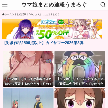
ウマ娘まとめ速報うまろぐ
ホーム
まとめ記事
5ch、おんj、ふたばまとめ
【対象作品2500点以上】カドサマー2026第3弾
【ウマ娘】そういえば水着ダスカ
【ウマ娘】イリテツに対するエア
はいつ実装するのだろう（ﾃﾞｯｯｯ
プ疑惑…先月何も言ってなかった
のに今月急にスピ3言い出したのが
怪しいよな。