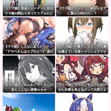
【ウマ娘】育成トレーナーと担当
【ウマ娘】クラシック終わりまで
ウマ娘の関わり方ってリアルだと
に賢さ1300のだ…？
想像つきにくいよね。
【ウマ娘】こんなにあった！？ ←
【ウマ娘】可愛さとセクシーを兼
「アヤベさんはトプロと “1” 差だ
ね備えている彼シャツシュヴァち
ぞ」
【ウマ娘】ふわふわアヤベさんの
【ウマ娘】ちゃんとキャラに合わ
見たことない表情ｗｗｗ
せた水着を考えるのって大変だよ
ね。