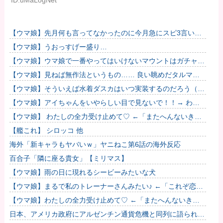
【ウマ娘】先月何も言ってなかったのに今月急にスピ3言い出
したのが怪しいよな。
【ウマ娘】うおっすげー盛り…
【ウマ娘】ウマ娘で一番やってはいけないマウントはガチャで
も育成でもグッズでもなく、これ。
【ウマ娘】見ねば無作法というもの…… 良い眺めだタルマ
エ…（殴
【ウマ娘】そういえば水着ダスカはいつ実装するのだろう（ﾃﾞ
ｯｯｯ
【ウマ娘】アイちゃんをいやらしい目で見ないで！！→ わか
りました…
【ウマ娘】 わたしの全力受け止めて♡ ←「またへんないきも
のがふえてる…」
【艦これ】 シロッコ 他
海外「新キャラもヤバいｗ」ヤニねこ第6話の海外反応
百合子「隣に座る貴女」【ミリマス】
【ウマ娘】雨の日に現れるシービーみたいな犬
【ウマ娘】まるで私のトレーナーさんみたい♪ ←「これぞ恋愛
強者スペ一族…」
【ウマ娘】わたしの全力受け止めて♡ ←「またへんないきも
のがふえてる…」
日本、アメリカ政府にアルゼンチン通貨危機と同列に語られて