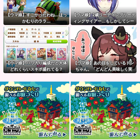
【ウマ娘】すごかったわね…ほっ
【ウマ娘】2歳リーディングリーデ
かむりのララ…
ィングサイアー…もしかしてシー
ザリオって凄いのでは？
【ウマ娘】パワ入り編成だと大体
【ウマ娘】あの目をしているドン
どれくらいスキポ盛れてる？
ちゃん。「どんどん美味しく実
る…♡」