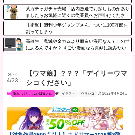
某ガチャガチャ売場「店内放送でお探しものがあり
ましたらお気軽に近くの従業員へお声掛けくださ
い」→声かけた結果ｗｗｗｗｗｗｗ
【衝撃】週刊少年ジャンプさん、ついに100万部を
割ってしまう
高校生「鬼滅や金カムより面白い漫画なんてこの世
にあるんですか？ すごい漫画なら真剣に読みたい
です」
【ウマ娘】？？？「デイリーウマ
2022
4/23
シコください」
2022年4月24日
5ch、おんj、ふたばまとめ
イラスト
ウマシコ
【対象作品2500点以上】カドサマー2026第3弾