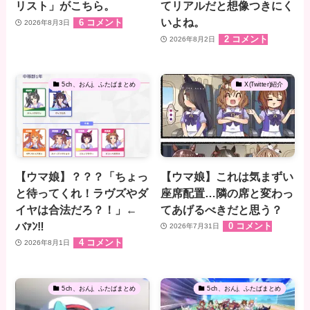
リスト」がこちら。
てリアルだと想像つきにく
いよね。
6 コメント
2026年8月3日
2 コメント
2026年8月2日
5ch、おんj、ふたばまとめ
X(Twitter)紹介
【ウマ娘】？？？「ちょっ
【ウマ娘】これは気まずい
と待ってくれ！ラヴズやダ
座席配置…隣の席と変わっ
イヤは合法だろ？！」←
てあげるべきだと思う？
バｧﾝ‼
0 コメント
2026年7月31日
4 コメント
2026年8月1日
5ch、おんj、ふたばまとめ
5ch、おんj、ふたばまとめ