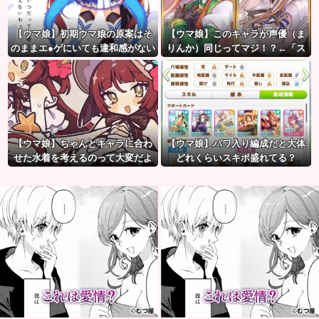
【ウマ娘】初期ウマ娘の原案はそ
【ウマ娘】このキャラが声優（ま
のままエ●ゲにいても違和感がない
りんか）同じってマジ！？←「ス
んだ。
ズカさんみたいな演技の方がレア
だと聞いて驚いたよ」
【ウマ娘】ちゃんとキャラに合わ
【ウマ娘】パワ入り編成だと大体
せた水着を考えるのって大変だよ
どれくらいスキポ盛れてる？
ね。