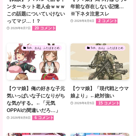
ンターネット老人会ｗｗｗ
年前な存在しない記憶…
この話題についていけない
※下ネタ注意スレ
ってマジ…！？
2 コメント
2026年8月6日
20 コメント
2026年8月7日
5ch、おんj、ふたばまとめ
5ch、おんj、ふたばまとめ
【ウマ娘】俺の好きな子元
【ウマ娘】「現代戦とウマ
気いっぱいな子になりがち
娘より」←絶対強い
な気がする。←「元気
15 コメント
2026年8月5日
OPPAIの間違いだろ…」
6 コメント
2026年8月6日