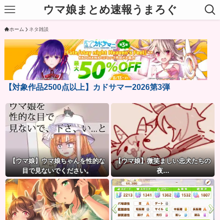
ウマ娘まとめ速報うまろぐ
ホーム
ネタ雑談
【対象作品2500点以上】カドサマー2026第3弾
【ウマ娘】ウマ娘ちゃんを性的な
【ウマ娘】微笑ましい忠犬たちの
目で見ないでください。
夜…