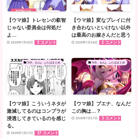
【ウマ娘】トレセンの叡智
【ウマ娘】変なプレイに付
じゃない委員会は何処だ
き合わないといけない以外
よ…
は最高のお嫁さんだと思う
3 コメント
2 コメント
2026年7月20日
2026年7月18日
5ch、おんj、ふたばまとめ
5ch、おんj、ふたばまとめ
【ウマ娘】こういうネタが
【ウマ娘】ブエナ、なんだ
激減してるのはコンプラが
この胸は…？
浸透してきているのを感じ
3 コメント
2026年7月17日
る。
37 コメント
2026年7月17日