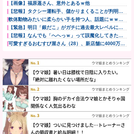
【画像】福原遥さん、意外とあるｗ他
【悲報】タクシー運転手、儲かりまくることが判明ｗ
ｗｗｗｗｗｗ...
軟体動物みたいに柔らかい手を持つ人、話題にｗｗｗ
ｗ「脳が理解...
【緊急】明日「銀だこ」がガチに過去最大レベルに混
みそうwww...
【悲報】なんでも「へへっｗ」って誤魔化してきたワ
イの末路がこ...
可愛すぎるおむすび屋さん（28）、新店舗に4000万円
クラフ...