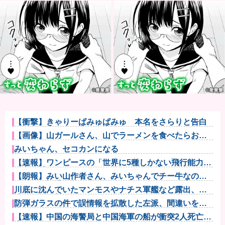
【衝撃】きゃりーぱみゅぱみゅ 本名をさらりと告白
【画像】山ガールさん、山でラーメンを食べたらおじ
さんに怒られ...
みいちゃん、セコカンになる
【速報】ワンピースの「世界に5種しかない飛行能力」
発言の謎が...
【朗報】みい山作者さん、みいちゃんでチー牛なので
はという疑惑...
川底に沈んでいたマンモスやナチス軍艦など露出、熱
波でドナウ川...
防弾ガラスの件で誤情報を拡散した左派、間違いを指
摘されても頑...
【速報】中国の海警局と中国海軍の船が衝突2人死亡
南シナ海で...