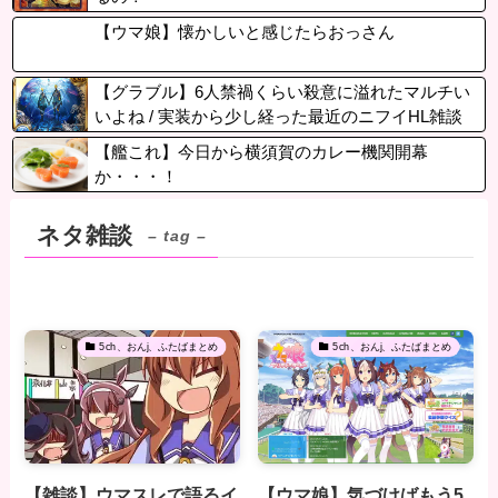
【ウマ娘】懐かしいと感じたらおっさん
【グラブル】6人禁禍くらい殺意に溢れたマルチい
いよね / 実装から少し経った最近のニフイHL雑談
【艦これ】今日から横須賀のカレー機関開幕
か・・・！
ネタ雑談
– tag –
5ch、おんj、ふたばまとめ
5ch、おんj、ふたばまとめ
【雑談】ウマスレで語るイ
【ウマ娘】気づけばもう5