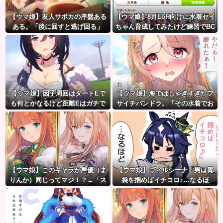
【ウマ娘】友人サポカの序盤ある
【ウマ娘】8月LoH向けに水着セイ
ある。「後に回すと逃げ回る」
ちゃん育成してみたけど練習でBC
産アイちゃんのおやつになって
る。
【ウマ娘】因子周回はダートEで
【ウマ娘】海ではしゃぎすぎたフ
も何とかなるけど距離Eはガチで
サイチパンドラ。「その水着でお
無理ゲー
んぶはマズイ…」
【ウマ娘】このキャラが声優（ま
【ウマ娘】ヴィルシーナ「男は胃
りんか）同じってマジ！？←「ス
袋を掴めばイチコロ♪…なるほ
ズカさんみたいな演技の方がレア
ど。」→ 一方ジェンティルさん
だと聞いて驚いたよ」
（アカン）