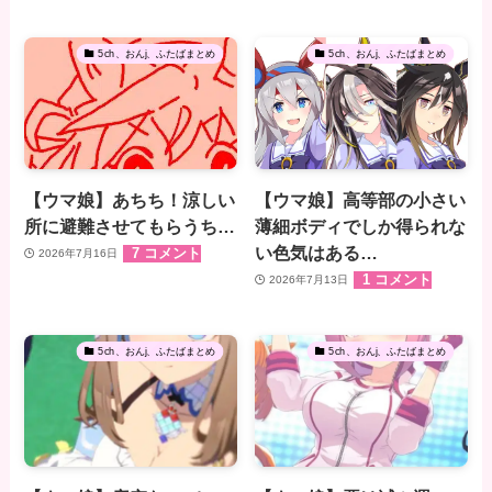
5ch、おんj、ふたばまとめ
5ch、おんj、ふたばまとめ
【ウマ娘】あちち！涼しい
【ウマ娘】高等部の小さい
所に避難させてもらうち…
薄細ボディでしか得られな
い色気はある…
7 コメント
2026年7月16日
1 コメント
2026年7月13日
5ch、おんj、ふたばまとめ
5ch、おんj、ふたばまとめ