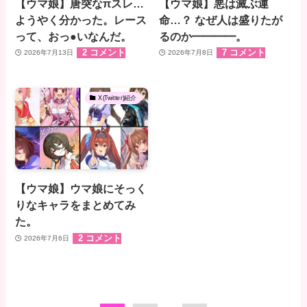
【ウマ娘】唐突なπスレ…
【ウマ娘】悪は滅ぶ運
ようやく分かった。レース
命…？ なぜ人は盛りたが
って、おっ●いなんだ。
るのか━━━━。
2 コメント
7 コメント
2026年7月13日
2026年7月8日
X(Twitter)紹介
【ウマ娘】ウマ娘にそっく
りなキャラをまとめてみ
た。
2 コメント
2026年7月6日