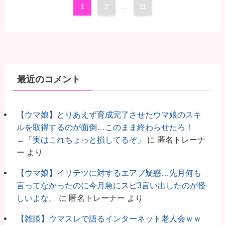
1
2
...
11
最近のコメント
【ウマ娘】とりあえず育成完了させたウマ娘のスキ
ルを取得するのが面倒…このまま終わらせたろ！
←「実はこれちょっと損してるぞ」
に
匿名トレーナ
ー
より
【ウマ娘】イリテツに対するエアプ疑惑…先月何も
言ってなかったのに今月急にスピ3言い出したのが怪
しいよな。
に
匿名トレーナー
より
【雑談】ウマスレで語るインターネット老人会ｗｗ