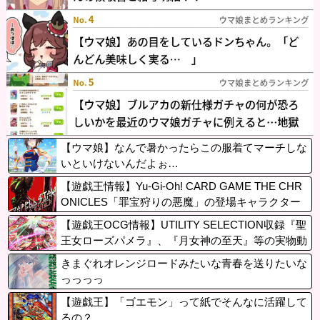
【ウマ娘】なんで暑かったらこの服着てマーチしな
いといけないんだよぉ…
【遊戯王情報】Yu-Gi-Oh! CARD GAME THE CHR
ONICLES「罪宝狩りの悪魔」の登場キャラクター
から「黒魔女ディアベルスター」役の瀬戸麻沙美
【遊戯王OCG情報】UTILITY SELECTION収録『聖
さんによる キャストコメント公開！
王女ローズパメラ』、『月女神の至天』等の実物動
画
きまぐれオレンジロードみたいな青春を送りたいな
っっっっ
【遊戯王】「ゴエモン」って紙でそんなに活躍して
るの？