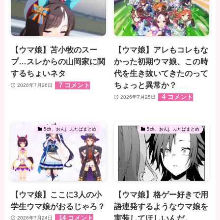
【ウマ娘】苫小牧のスー
【ウマ娘】アレもコレもな
プ…スレからの山岡家に関
かった初期ウマ娘、この時
するちょいネタ
代を生き抜いてきたのって
ちょっと異常か？
7 コメント
2026年7月26日
4 コメント
2026年7月25日
5ch、おんj、ふたばまとめ
5ch、おんj、ふたばまとめ
【ウマ娘】ここに3人の小
【ウマ娘】格ゲー好きで用
学生ウマ娘がおるじゃろ？
語連発するようなウマ娘を
実装してほしいんだ。
14 コメント
2026年7月24日