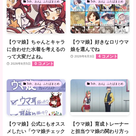
5ch、おんj、ふたばまとめ
5ch、おんj、ふたばまとめ
【ウマ娘】ちゃんとキャラ
【ウマ娘】好きなロリウマ
に合わせた水着を考えるの
娘を選んでね
って大変だよね。
4 コメント
2026年8月3日
0 コメント
2026年8月5日
5ch、おんj、ふたばまとめ
5ch、おんj、ふたばまとめ
【ウマ娘】公式にもオスス
【ウマ娘】育成トレーナー
メしたい「ウマ娘チェック
と担当ウマ娘の関わり方っ