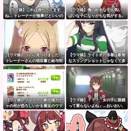
【ウマ娘】これは掛かってます
【ウマ娘】俺の好きな子元気いっ
ね… トレーナーが無事だといいの
ぱいな子になりがちな気がする。
ですが…
←「元気OPPAIの間違いだろ…」
【ウマ娘】ついに見つけました…
【ウマ娘】ライトオの水着は叡智
トレーナーさんの領収書と給与明
なスリングショットじゃなくて多
細！！
分これ。
【ウマ娘】ブルアカの新仕様ガチ
【ウマ娘】？？？「女の子に眼鏡
ャの何が恐ろしいかを最近のウマ
って要らないよね」←おいおい、
娘ガチャに例えると…地獄だな？
こいつ●ぬぞ…