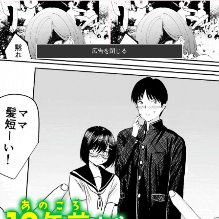
広告を閉じる
【放送事故】フジテレビ、女子大生を大量投入して闇
深エロ番組ｗ...
【速報】ひろゆき、離婚へｗｗｗ
【緊急】AV業界、ぶっ壊れ最強が現れインフレ 環境崩
壊ｗｗｗ...
【画像】人工肛門の松本人志さん、最新の姿に心配の
声殺到…
本物のスパイ、政府批判どころか「むしろ政府の味
方」を演じて潜...
カープ〝屈辱〟横浜に3タテされ5連敗。鈴木健矢6回1
失点快投...
【画像】女の子が性行為の後にして欲しいことがこち
ら・・・他
【速報】週刊フジ「減税反対結構！ならば石破太郎と
河野茂は離党...