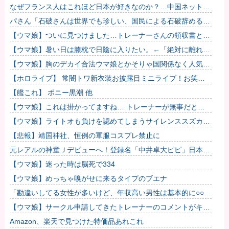
持たないと負ける」と言われびっくり！ 被団協代表（85）も
なぜフランス人はこれほど日本が好きなのか？…中国ネット
中学...
「中国と北朝鮮を除いて日本が好き」！
パさん「石破さんは世界でも珍しい、国民による石破辞めるな
デモが自然発生した総理大臣です」
【ウマ娘】ついに見つけました…トレーナーさんの領収書と給
与明細！！
【ウマ娘】暑い日は膝枕で日陰に入りたい。←「絶対に離れた
くない場所だな」
【ウマ娘】胸のデカイ合法ウマ娘とかそりゃ国関係なく人気出
るわな
【ホロライブ】 常闇トワ新衣装お披露目ミニライブ！お笑い
芸人みたいなリアクションをするトワ様
【艦これ】 ポニー黒潮 他
【ウマ娘】これは掛かってますね… トレーナーが無事だとい
いのですが…
【ウマ娘】ライトオも負けを認めてしまうサイレンススズカ定
規概念ｗｗｗ
【悲報】靖国神社、恒例の軍服コスプレ禁止に
元レアルの神童Ｊデビューへ！登録名「中井卓大ピピ」日本初
挑戦の22歳今治MFが開幕戦に先発 #サッカー
【ウマ娘】迷った時は脳死で334
【ウマ娘】めっちゃ嗅がせに来るタイプのブエナ
「勘違いしてる女性が多いけど、年収高い男性は基本的に○○で
す」→共感殺到で拡散 やはりこれが真実なのか他
【ウマ娘】サークル申請してきたトレーナーのコメントがキモ
すぎて草ｗｗｗ「このまま成長したらどうなるんや…」他
Amazon、楽天で見つけた特価品あれこれ