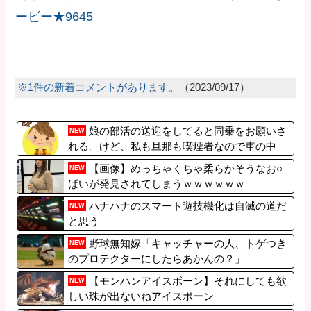
ービー★9645
※1件の新着コメントがあります。
（2023/09/17）
娘の部活の送迎をしてると同乗をお願いさ
NEW
れる。けど、私も旦那も喫煙者なので車の中
が...
【画像】めっちゃくちゃ柔らかそうなお○
NEW
ぱいが発見されてしまうｗｗｗｗｗｗ
ハナハナのスマート遊技機化は自滅の道だ
NEW
と思う
野球無知嫁「キャッチャーの人、トゲつき
NEW
のプロテクターにしたらあかんの？」
【モンハンアイスボーン】それにしても欲
NEW
しい珠が出ないねアイスボーン