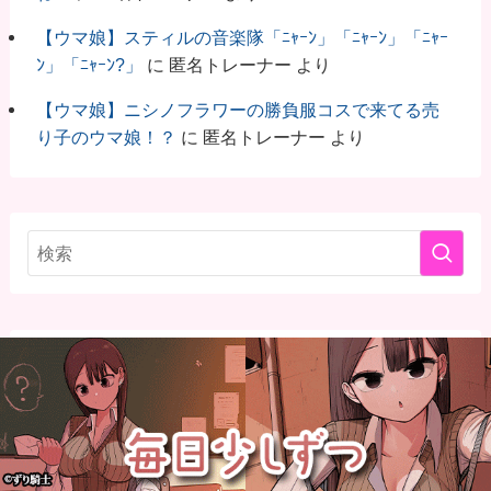
【ウマ娘】スティルの音楽隊「ﾆｬｰﾝ」「ﾆｬｰﾝ」「ﾆｬｰ
ﾝ」「ﾆｬｰﾝ?」
に
匿名トレーナー
より
【ウマ娘】ニシノフラワーの勝負服コスで来てる売
り子のウマ娘！？
に
匿名トレーナー
より
ウマ娘のオススメツール・サイト
U-Tools
ウマ娘DB