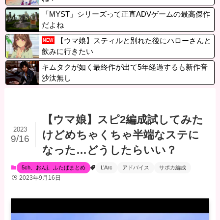
「MYST」シリーズって正直ADVゲームの最高傑作
だよね
【ウマ娘】スティルと別れた後にハローさんと
NEW
飲みに行きたい
キムタクが如く最終作が出て5年経過するも新作音
沙汰無し
【ウマ娘】スピ2編成試してみた
2023
けどめちゃくちゃ半端なステに
9/16
なった…どうしたらいい？
5ch、おんj、ふたばまとめ
L’Arc
アドバイス
サポカ編成
2023年9月16日