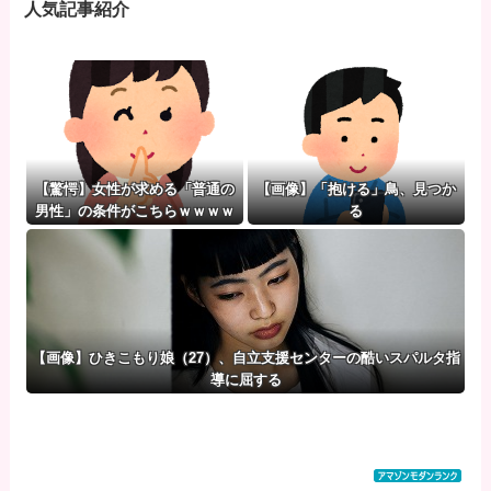
人気記事紹介
【驚愕】女性が求める「普通の
【画像】「抱ける」鳥、見つか
男性」の条件がこちらｗｗｗｗ
る
ｗｗｗ
【画像】ひきこもり娘（27）、自立支援センターの酷いスパルタ指
導に屈する