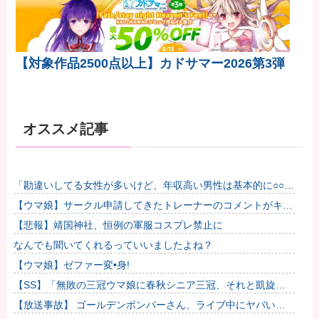
【対象作品2500点以上】カドサマー2026第3弾
オススメ記事
「勘違いしてる女性が多いけど、年収高い男性は基本的に○○で
す」→共感殺到で拡散 やはりこれが真実なのか他
【ウマ娘】サークル申請してきたトレーナーのコメントがキモ
すぎて草ｗｗｗ「このまま成長したらどうなるんや…」他
【悲報】靖国神社、恒例の軍服コスプレ禁止に
なんでも聞いてくれるっていいましたよね？
【ウマ娘】ゼファー変•身!
【SS】「無敗の三冠ウマ娘に春秋シニア三冠、それと凱旋門
で勝利したら結婚してもいいよ」と担当ウマ娘に発言した普通
【放送事故】 ゴールデンボンバーさん、ライブ中にヤバい観
のトレー...