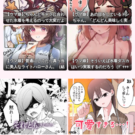
【ウマ娘】ちゃんとキャラに合わ
【ウマ娘】あの目をしているドン
せた水着を考えるのって大変だよ
ちゃん。「どんどん美味しく実
ね。
る…♡」
【ウマ娘】普通にしてたら真っ当
【ウマ娘】そういえば水着ダスカ
に美人なライトハローさん。（結
はいつ実装するのだろう（ﾃﾞｯｯｯ
局飲んでしまう）