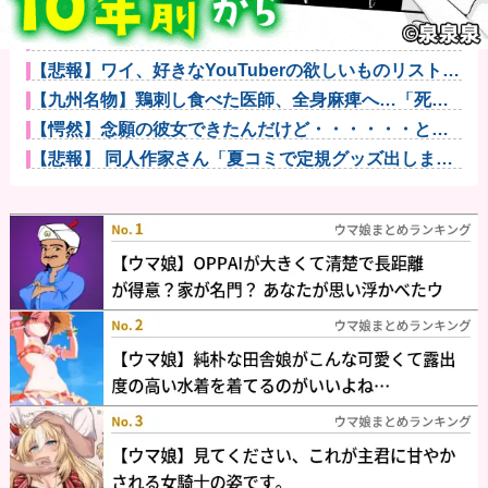
【動画】声優芸人という新たなポジションを確立した
女ｗｗｗｗｗ...
日本のテレビがまだ面白かった時代がこちらｗｗｗｗ
ｗｗｗ他
【悲報】ワイ、好きなYouTuberの欲しいものリストか
らア...
【九州名物】鶏刺し食べた医師、全身麻痺へ…「死ん
だほうが良か...
【愕然】念願の彼女できたんだけど・・・・・・とん
でもない素性...
【悲報】 同人作家さん「夏コミで定規グッズ出しま
す！」→日本...