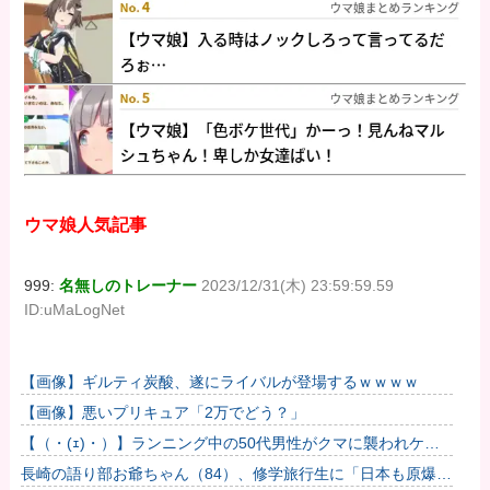
ウマ娘人気記事
999:
名無しのトレーナー
2023/12/31(木) 23:59:59.59
ID:uMaLogNet
【画像】ギルティ炭酸、遂にライバルが登場するｗｗｗｗ
【画像】悪いプリキュア「2万でどう？」
【（・(ｪ)・）】ランニング中の50代男性がクマに襲われケガ
体長約1.3メートルのツキノワグマに腕や足をかまれる 岐阜...
長崎の語り部お爺ちゃん（84）、修学旅行生に「日本も原爆を