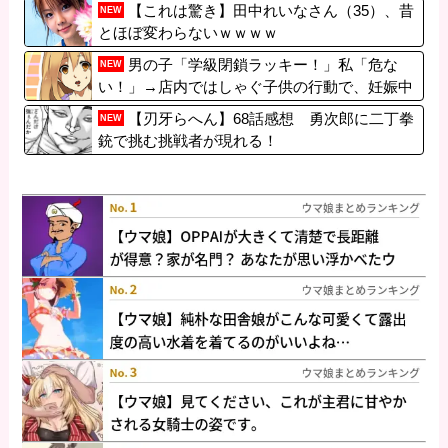
【これは驚き】田中れいなさん（35）、昔
NEW
とほぼ変わらないｗｗｗｗ
男の子「学級閉鎖ラッキー！」私「危な
NEW
い！」→店内ではしゃぐ子供の行動で、妊娠中
の私は思わぬ災難に遭い…
【刃牙らへん】68話感想 勇次郎に二丁拳
NEW
銃で挑む挑戦者が現れる！