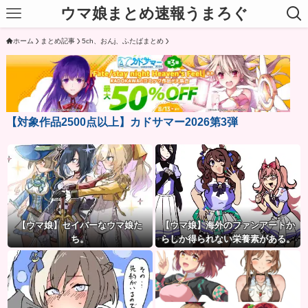
ウマ娘まとめ速報うまろぐ
ホーム
まとめ記事
5ch、おんj、ふたばまとめ
【対象作品2500点以上】カドサマー2026第3弾
【ウマ娘】セイバーなウマ娘た
【ウマ娘】海外のファンアートか
ち。
らしか得られない栄養素がある。
←「おデジ以外味付けが濃い
な…」