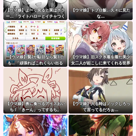
【ウマ娘】よーく見ると実はホラ
【ウマ娘】トプロ飯、久々に見た
ー…「ライトハローとイチャつく
な…
スティルトレ漫画」
【ウマ娘】賢2が駄目なら賢3で
【ウマ娘】旧スク水着を着た美少
も…「頑張ればこれくらい出る
女二人が起こしに来てくれる世界
よ」
に行きたかった…
【ウマ娘】夜に食べるアイスおい
【ウマ娘】入る時はノックしろっ
ち！「きーん」ってするち。
て言ってるだろぉ…