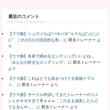
最近のコメント
【ウマ娘】シュヴァちは”バキバキ” ルラちは”ぷにぷ
に” これが2人の決定的な差…
に
匿名トレーナー
よ
り
【ウマ娘】名前で締めるエンディングいいよね…
「みんなの好きなエンディング」
に
匿名トレーナー
より
【ウマ娘】これはとても気をつけてる有能イラス
ト。
に
匿名トレーナー
より
【ウマ娘】サークル申請してきたトレーナーのコメ
ントがキモすぎて草ｗｗｗ「このまま成長したらど
うなるんや…」
に
匿名トレーナー
より