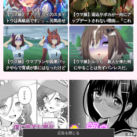
【ウマ娘】？？？「ワイのスタド
【ウマ娘】追込サポカが一向にア
トウは高級品です。」←元気出せ
ップデートされない理由…「これ
よ
だけ出さないってことは」
【ウマ娘】ウマプランや因果パッ
【ウマ娘】ルラち、新人が来た時
クやらで育成が楽にはなったけど
にやることは先ずパンレスだ。
ハードルも高くなってるんだ。
広告を閉じる