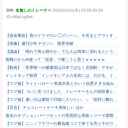
999:
名無しのトレーナー
2023/12/31(木) 23:59:59.59
ID:uMaLogNet
【放送事故】昔のドラマのレ◯プシーン、今見るとアウトすぎ
る・・・
【画像】週刊少年マガジン、限界突破
【議論】「晴れで海も穏やか」でも人は簡単に溺れるという恐
怖……高齢者の海水浴はマジで危険なのか？
無職だからAI使って「投資」で稼ごうと思うｗｗｗｗｗ
【動画】「世界唯一の被爆国は日本ではなく北朝鮮」デモが開
催される
インドネシア政府「インドネシア人の名前には、のび太、ドラ
えもん、スネ夫、ナルト、しんちゃんなどあります」
【ウマ娘】ライトハロー × 島風衣装とかいう凶悪すぎる組み合
わせｗｗｗ「大変なことに…」
【ウマ娘】ついに見つけました…トレーナーさんの領収書と給
与明細！！
【ウマ娘】暑い日は膝枕で日陰に入りたい。←「絶対に離れた
くない場所だな」
【百合】 チョコレートケーキ美味しい ほか
過去のオプションパーツセットの実質的な再販シリーズ展開止
まるの早すぎない？
【ウマ娘】ニシノフラワーの勝負服コスで来てる売り子のウマ