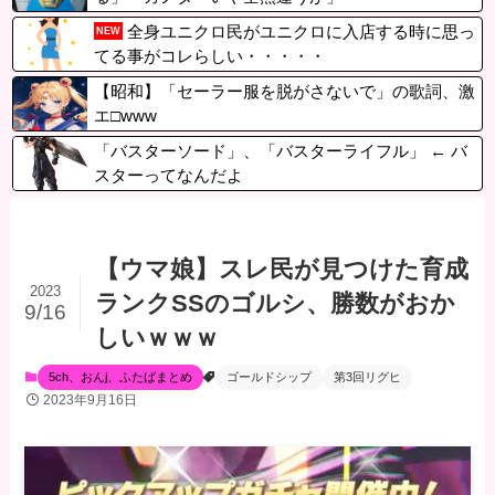
全身ユニクロ民がユニクロに入店する時に思っ
NEW
てる事がコレらしい・・・・・
【昭和】「セーラー服を脱がさないで」の歌詞、激
エ□www
「バスターソード」、「バスターライフル」 ← バ
スターってなんだよ
【ウマ娘】スレ民が見つけた育成
2023
ランクSSのゴルシ、勝数がおか
9/16
しいｗｗｗ
5ch、おんj、ふたばまとめ
ゴールドシップ
第3回リグヒ
2023年9月16日