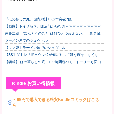
『ほの暮しの庭』国内累計15万本突破?他
【画像】トイザらス、開店前から行列ｗｗｗｗｗｗｗｗｗｗｗ
ｗｗｗｗｗ他
佐藤二朗「“ほんとうのこと”は何ひとつ言えない…」意味深投
稿に憶測殺到
ラーメン屋でのシュヴァル
【ウマ娘】ラーメン屋でのシュヴァル
【SS】闇トレ「担当ウマ娘が俺に対して嫌な顔をしなくなっ
たので、言葉責めをすることで身の毛がよだつ思いをしてもら
【朗報】 ほの暮らしの庭、100時間遊べてストーリーも面白い
うことに...
スタバレの上位互換だとまじで好評
Kindle お買い得情報
～99円で購入できる格安Kindleコミックはこち
ら！！