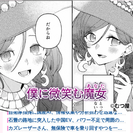
【悲報】母親、息子を通して男の競争の厳しさを知る
ｗｗｗｗ
【悲報】八王子の夏祭り、衛生管理終わってた
【朗報】ハンターハンター最新話、ベンジャミンが覚
醒して主人公...
【悲報】最新話のモンキー・D・ルフィさん、あまりに
も情けなさ...
彼女に浮気されたワイ（38）、人生を変えるために
「プログラミ...
自衛隊指揮に国産AI、情報収集や分析担わせ迅速な意
思決定…「...
石畳の路地に突入した中国EV、パワー不足で周囲の通
行人を困惑...
カズレーザーさん、無保険で車を乗り回すやつを一蹴
してしまうｗ...