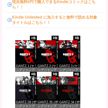
現在無料0円で購入できるKindleコミックはこち
ら！！
Kindle Unlimited に加入すると無料で読める対象
タイトルはこちら！！
1位
2位
3位
GANTZ 1 (ヤ
GANTZ 2 (ヤ
GANTZ 3 (ヤ
ングジャンプ
ングジャンプ
ングジャンプ
コミックス
コミックス
コミックス
4位
5位
6位
DIGITAL)
DIGITAL)
DIGITAL)
価格：¥617
価格：¥617
価格：¥617
GANTZ 29 (ヤ
GANTZ 35 (ヤ
GANTZ 34 (ヤ
ングジャンプ
ングジャンプ
ングジャンプ