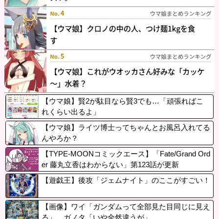
【ウマ娘】賢2が駄目なら賢3でも…「頑張ればこ
れくらい出るよ」
【ウマ娘】ライツ博士ってちゃんとお風呂入れてる
んやろか？
【TYPE-MOONコミックエース】「Fate/Grand Ord
er 藤丸立香はわからない」第123話が更新
【遊戯王】後攻「ジェムナイト」のここがすごい！
【画像】ワイ「ガンダムって全部見た目同じに見え
る」 ガノタ「いや全然違うが」