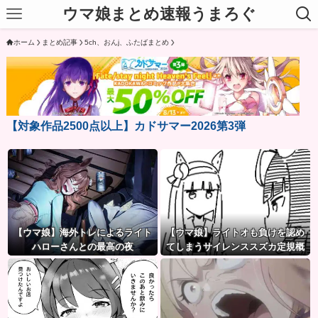
ウマ娘まとめ速報うまろぐ
ホーム
まとめ記事
5ch、おんj、ふたばまとめ
【対象作品2500点以上】カドサマー2026第3弾
【ウマ娘】海外トレによるライト
【ウマ娘】ライトオも負けを認め
ハローさんとの最高の夜
てしまうサイレンススズカ定規概
念ｗｗｗ