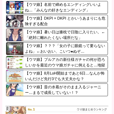
【ウマ娘】名前で締めるエンディングいいよ
ね…「みんなの好きなエンディング」
【ウマ娘】DKPI × DKPI とかいうあまりにも危
険すぎる配合
【ウマ娘】暑い日は膝枕で日陰に入りたい。←
「絶対に離れたくない場所だな」
【ウマ娘】？？？「女の子に眼鏡って要らない
よね」←おいおい、こいつ●ぬぞ…
【ウマ娘】ブルアカの新仕様ガチャの何が恐ろ
しいかを最近のウマ娘ガチャに例えると…地獄
だな？
【ウマ娘】8月LoH開始まであと6日…なんか怖
いんだけど先行3でも大丈夫かな？
【ウマ娘】昔の水着がそのまま入るジャーニ
ー…まるで成長していない！？