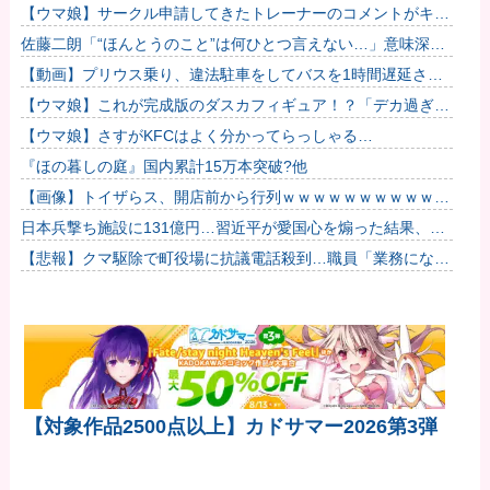
娘！？
【ウマ娘】サークル申請してきたトレーナーのコメントがキモ
すぎて草ｗｗｗ「このまま成長したらどうなるんや…」
佐藤二朗「“ほんとうのこと”は何ひとつ言えない…」意味深投
稿に憶測殺到
【動画】プリウス乗り、違法駐車をしてバスを1時間遅延させ
てしまった模様
【ウマ娘】これが完成版のダスカフィギュア！？「デカ過ぎん
だろ…」
【ウマ娘】さすがKFCはよく分かってらっしゃる…
『ほの暮しの庭』国内累計15万本突破?他
【画像】トイザらス、開店前から行列ｗｗｗｗｗｗｗｗｗｗｗ
ｗｗｗｗｗ他
日本兵撃ち施設に131億円…習近平が愛国心を煽った結果、
「抗日テーマパーク｣が中国各地に広がる！
【悲報】クマ駆除で町役場に抗議電話殺到…職員「業務になり
ません」
【対象作品2500点以上】カドサマー2026第3弾