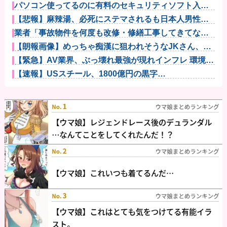
パソコン使ってるのに有料のセキュリティソフト入れ
てない人って...
【悲報】麻辣湯、必死にステマされるも日本人男性か
ら見向きもさ...
業者「事故物件を何度も改修・修繕工事してきてなん
ともなかった...
【朗報画像】めっちゃ痴漢に狙われそうなJKさん、痴
漢を逮捕ｗ...
【緊急】AV業界、ぶっ壊れ最強が現れインフレ 環境崩
壊ｗｗｗ...
【速報】USスチール、1800億円の黒字
wwwwwwwwww...