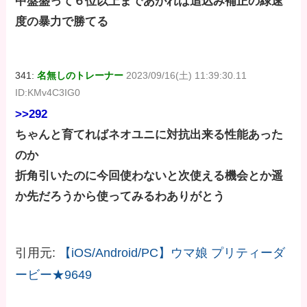
中盤盛って６位以上まであがれば追込み補正の緑速
度の暴力で勝てる
341:
名無しのトレーナー
2023/09/16(土) 11:39:30.11
ID:KMv4C3IG0
>>292
ちゃんと育てればネオユニに対抗出来る性能あった
のか
折角引いたのに今回使わないと次使える機会とか遥
か先だろうから使ってみるわありがとう
引用元:
【iOS/Android/PC】ウマ娘 プリティーダ
ービー★9649