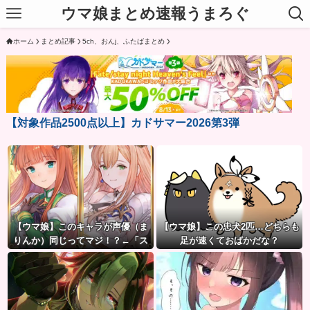
ウマ娘まとめ速報うまろぐ
ホーム
まとめ記事
5ch、おんj、ふたばまとめ
【対象作品2500点以上】カドサマー2026第3弾
【ウマ娘】このキャラが声優（ま
【ウマ娘】この忠犬2匹…どちらも
りんか）同じってマジ！？←「ス
足が速くておばかだな？
ズカさんみたいな演技の方がレア
だと聞いて驚いたよ」