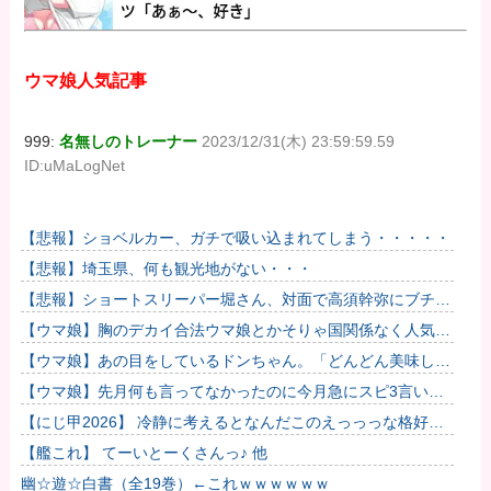
ウマ娘人気記事
999:
名無しのトレーナー
2023/12/31(木) 23:59:59.59
ID:uMaLogNet
【悲報】ショベルカー、ガチで吸い込まれてしまう・・・・・
【悲報】埼玉県、何も観光地がない・・・
【悲報】ショートスリーパー堀さん、対面で高須幹弥にブチギ
レるｗｗｗｗ
【ウマ娘】胸のデカイ合法ウマ娘とかそりゃ国関係なく人気出
るわな
【ウマ娘】あの目をしているドンちゃん。「どんどん美味しく
実る…♡」
【ウマ娘】先月何も言ってなかったのに今月急にスピ3言い出
したのが怪しいよな。
【にじ甲2026】 冷静に考えるとなんだこのえっっっな格好
は…？
【艦これ】 てーいとーくさんっ♪ 他
幽☆遊☆白書（全19巻）←これｗｗｗｗｗｗ