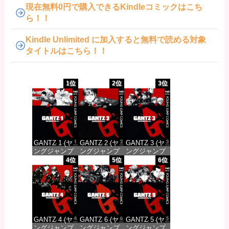
現在無料0円で購入できるKindleコミックはこち
ら！！
Kindle Unlimited に加入すると無料で読める対象
タイトルはこちら！！
1位
2位
3位
GANTZ 1 (ヤ
GANTZ 2 (ヤ
GANTZ 3 (ヤ
ングジャンプ
ングジャンプ
ングジャンプ
コミックス
コミックス
コミックス
4位
5位
6位
DIGITAL)
DIGITAL)
DIGITAL)
価格：¥100
価格：¥100
価格：¥100
GANTZ 4 (ヤ
GANTZ 6 (ヤ
GANTZ 5 (ヤ
ングジャンプ
ングジャンプ
ングジャンプ