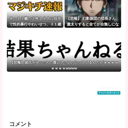
８～１３歳の少年１９人に自宅
【悲報】 幻影旅団の団長さん、
で性的暴行やわいせつ、３１歳
激太りすると全てが台無しにな
男に懲役１５年
る
【悲報】彼氏がセッ○スの度にア○ルいじってくるんだがｗｗｗｗ
ｗｗｗｗwwww
コメント