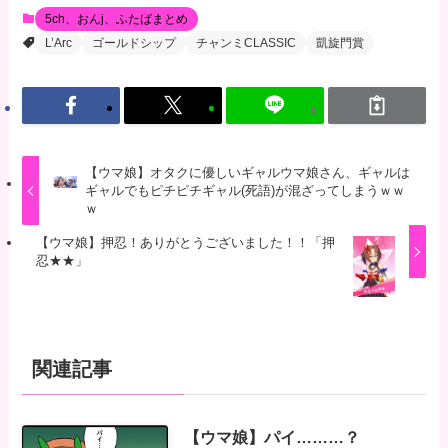
5ch、おんj、ふたばまとめ
L’Arc
ゴールドシップ
チャンミCLASSIC
凱旋門賞
【ウマ娘】オタクに優しいギャルウマ娘さん、ギャルは
ギャルでもピチピチギャル(死語)が混ざってしまうｗｗ
ｗ
【ウマ娘】押忍！ありがとうございました！！「押
忍★★」
関連記事
【ウマ娘】パイ………？