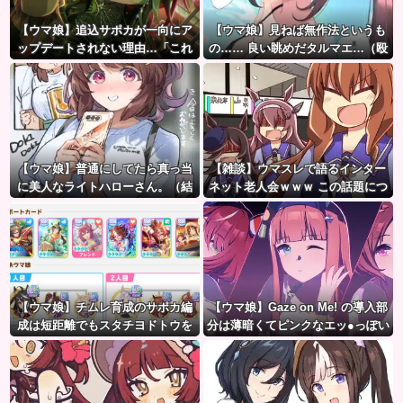
【ウマ娘】追込サポカが一向にア
【ウマ娘】見ねば無作法というも
ップデートされない理由…「これ
の…… 良い眺めだタルマエ…（殴
だけ出さないってことは」
【ウマ娘】普通にしてたら真っ当
【雑談】ウマスレで語るインター
に美人なライトハローさん。（結
ネット老人会ｗｗｗ この話題につ
局飲んでしまう）
いていけないってマジ…！？
【ウマ娘】チムレ育成のサポカ編
【ウマ娘】Gaze on Me! の導入部
成は短距離でもスタチヨドトウを
分は薄暗くてピンクなエッ●っぽい
編成するってマジ！？ 根性サポカ
雰囲気だから何でも叡智に見える
を編成していた意味…
よね。