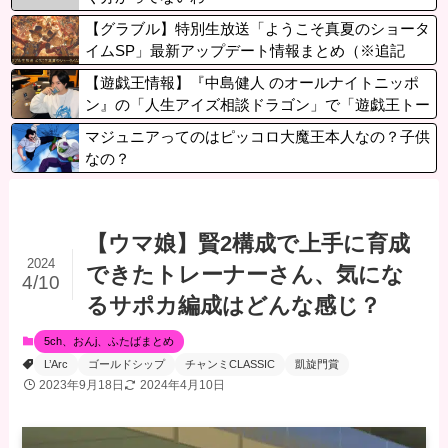
【グラブル】特別生放送「ようこそ真夏のショータ
イムSP」最新アップデート情報まとめ（※追記
中）
【遊戯王情報】『中島健人 のオールナイトニッポ
ン』の「人生アイズ相談ドラゴン」で「遊戯王トー
ク」をくり広げる！
マジュニアってのはピッコロ大魔王本人なの？子供
なの？
【ウマ娘】賢2構成で上手に育成
2024
できたトレーナーさん、気にな
4/10
るサポカ編成はどんな感じ？
5ch、おんj、ふたばまとめ
L’Arc
ゴールドシップ
チャンミCLASSIC
凱旋門賞
2023年9月18日
2024年4月10日