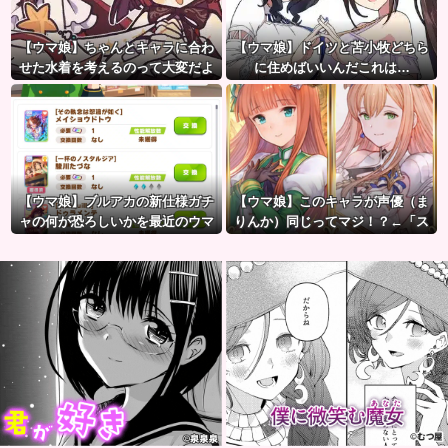
【ウマ娘】ちゃんとキャラに合わ
【ウマ娘】ドイツと苫小牧どちら
せた水着を考えるのって大変だよ
に住めばいいんだこれは…
ね。
【ウマ娘】ブルアカの新仕様ガチ
【ウマ娘】このキャラが声優（ま
ャの何が恐ろしいかを最近のウマ
りんか）同じってマジ！？←「ス
娘ガチャに例えると…地獄だな？
ズカさんみたいな演技の方がレア
だと聞いて驚いたよ」