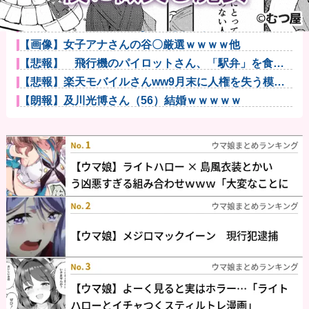
【速報】ワイ(25)、営業から工場のラインへ異動他
【驚愕】インドネシア、[ドラえもんが16人発見される
ｗｗｗｗ...
【画像】女子アナさんの谷〇厳選ｗｗｗｗ他
【悲報】 飛行機のパイロットさん、「駅弁」を食べ
ていることが...
【悲報】楽天モバイルさんww9月末に人権を失う模様
wwwww
【朗報】及川光博さん（56）結婚ｗｗｗｗｗ