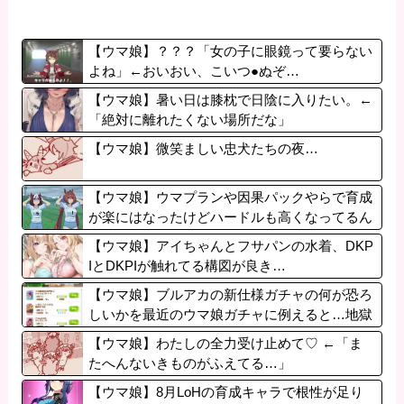
【ウマ娘】？？？「女の子に眼鏡って要らない
よね」←おいおい、こいつ●ぬぞ…
【ウマ娘】暑い日は膝枕で日陰に入りたい。←
「絶対に離れたくない場所だな」
【ウマ娘】微笑ましい忠犬たちの夜…
【ウマ娘】ウマプランや因果パックやらで育成
が楽にはなったけどハードルも高くなってるん
だ。
【ウマ娘】アイちゃんとフサパンの水着、DKP
IとDKPIが触れてる構図が良き…
【ウマ娘】ブルアカの新仕様ガチャの何が恐ろ
しいかを最近のウマ娘ガチャに例えると…地獄
だな？
【ウマ娘】わたしの全力受け止めて♡ ←「ま
たへんないきものがふえてる…」
【ウマ娘】8月LoHの育成キャラで根性が足り