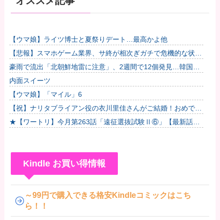
オススメ記事
【ウマ娘】ライツ博士と夏祭りデート…最高かよ他
【悲報】スマホゲーム業界、サ終が相次ぎガチで危機的な状況
に…その理由がこちら他
豪雨で流出「北朝鮮地雷に注意」、2週間で12個発見…韓国北
西部！
内面スイーツ
【ウマ娘】「マイル」6
【祝】ナリタブライアン役の衣川里佳さんがご結婚！おめでと
うございます！
★【ワートリ】今月第263話「遠征選抜試験Ⅱ⑥」【最新話コ
メント用】
Kindle お買い得情報
～99円で購入できる格安Kindleコミックはこち
ら！！