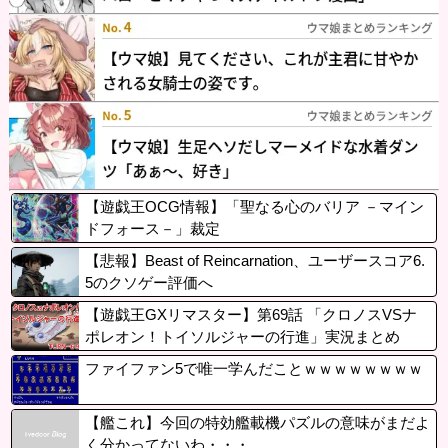
【遊戯王OCG情報】「聖なる心のバリア －マイン
ドフォース－」裁定
【悲報】Beast of Reincarnation、ユーザースコア6.
5のクソゲー評価へ
【遊戯王GXリマスター】第69話 「クロノスVSナ
ポレオン！トイソルジャーの行進」実況まとめ
ファイファン5で唯一学んだことｗｗｗｗｗｗｗｗ
【艦これ】今回の特効艦載機パズルの意味がまだよ
く分かってないわ・・・