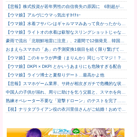
【悲報】株式投資が若年男性の自信喪失の原因に 6割超が自
分は「人生の敗者」だと感じる
【ウマ娘】アルヴにウマっ気出すｶｲﾁｮｰ
【ウマ娘】水着フサパンはギャルママみあって良かったから引
く
【ウマ娘】ライトオの水着は叡智なスリングショットじゃなく
て多分これ。
豪雨で流出「北朝鮮地雷に注意」、2週間で12個発見…韓国北
西部！
おまえらスマホの「あ」の予測変換1個目を続く限り繋げてみ
ろwwwwwww
【ウマ娘】このキャラが声優（まりんか）同じってマジ！？
←「スズカさんみたいな演技の方がレアだと聞いて驚いたよ」
【ウマ娘】DKPI × DKPI とかいうあまりにも危険すぎる配合
【ウマ娘】ライツ博士と夏祭りデート…最高かよ他
【悲報】スマホゲーム業界、サ終が相次ぎガチで危機的な状況
に…その理由がこちら他
中国人の子供が溺れ、周りに助けを乞う父親と、スマホを向け
てインプレ稼ぎの見物人
熟練オペレーター不要な「迎撃ドローン」のテストを完了…自
らが目標を追尾する映像公開！
【祝】ナリタブライアン役の衣川里佳さんがご結婚！おめでと
うございます！