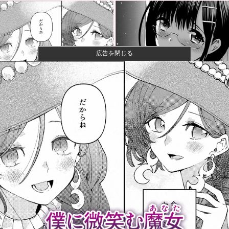
広告を閉じる
【画像】閉店間際の回転ずし、ネタの量がバグってる
と話題にｗｗ...
【画像】ハンターハンターさん、ガチで最強の新能力
を登場させて...
女性「レイプされました」検事「嘘では？」女性「傷
ついたので訴...
【速報】ひろゆき、離婚へｗｗｗ
今年の防衛白書にメディアが何故かブチ切れている模
様、躍起にな...
【速報】八村塁、人種差別的な声に対して「日本で生
まれ日本で育...
巨人 13安打8得点の猛攻wwwこれもう先発全員安打だ
ろ他
発電方法がいまだに「タービンを回す」しかない理由
ｗｗｗｗ他