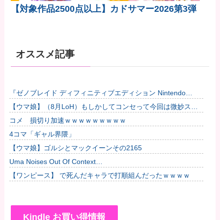
【対象作品2500点以上】カドサマー2026第3弾
オススメ記事
『ゼノブレイド ディフィニティブエディション Nintendo
Switch 2 Edition』3,713 本他
【ウマ娘】（8月LoH）もしかしてコンセって今回は微妙スキ
ルだったりするか？他
コメ 損切り加速ｗｗｗｗｗｗｗｗｗ
4コマ「ギャル界隈」
【ウマ娘】ゴルシとマックイーンその2165
Uma Noises Out Of Context…
【ワンピース】 で死んだキャラで打順組んだったｗｗｗｗ
Kindle お買い得情報