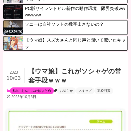
PC版サイレントヒル新作の動作環境、限界突破ww
wwwww
ソニーは自社ソフトの数字出さないの？
【ウマ娘】スズカさんと同じ声と聞いて驚いたキャ
ラ
【ウマ娘】これがソシャゲの常
2023
10/03
套手段ｗｗｗ
5ch、おんj、ふたばまとめ
お知らせ
スキップ
凱旋門賞
2023年10月3日