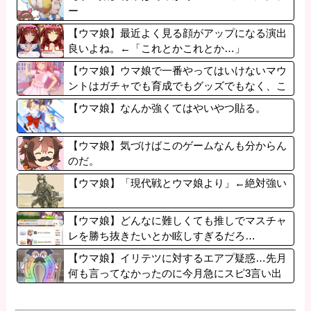
ー
【ウマ娘】最近よく見る顔がアップになる演出
良いよね。←「これとかこれとか…」
【ウマ娘】ウマ娘で一番やってはいけないマウ
ントはガチャでも育成でもグッズでもなく、こ
れ。
【ウマ娘】なんか強くてはやいやつ貼る。
【ウマ娘】気づけばこのゲームなんも分からん
のだ。
【ウマ娘】「現代戦とウマ娘より」←絶対強い
【ウマ娘】どんなに難しくても推しでマスチャ
レを勝ち抜きたいとか眩しすぎるだろ…
【ウマ娘】イリテツに対するエアプ疑惑…先月
何も言ってなかったのに今月急にスピ3言い出
したのが怪しいよな。