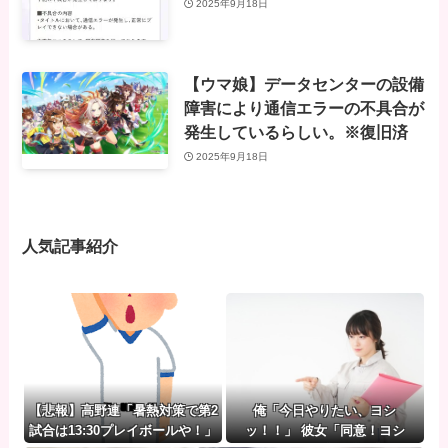
2025年9月18日
【ウマ娘】データセンターの設備
障害により通信エラーの不具合が
発生しているらしい。※復旧済
2025年9月18日
人気記事紹介
【悲報】高野連「暑熱対策で第2
俺「今日やりたい、ヨシ
試合は13:30プレイボールや！」
ッ！！」 彼女「同意！ヨシ