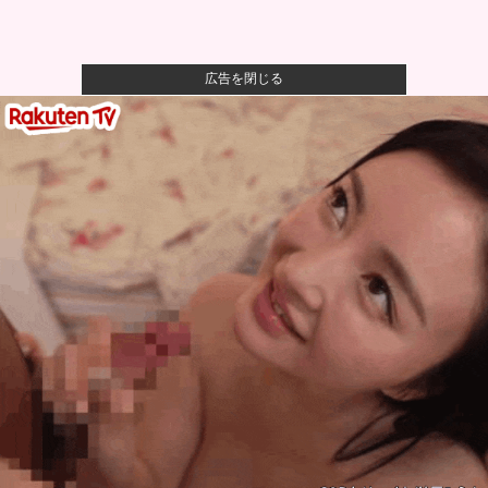
広告を閉じる
【悲報】有名漫画家、がんを公表「大腸癌になってし
まいました。...
【動画】大阪府警に射殺されたオッサン、めちゃめち
ゃ苦しそうに...
【悲報】男が嫌いな男の特徴がこちらｗｗｗｗｗｗｗ
ｗｗｗ
町の弁当屋「申し訳ないが消費税1%になったらその分
商品代を値...
人気配信者さん、加藤純一さんのファンに「RUSTで
お気に入り...
【P】エッセイスト「原爆を二度と使わせてはならな
い」→リプ「...
【悲報】有名漫画家「体重の減少が止まりません」→
ファンから心...
【悲報】ロシア、じわじわと逝き始める他