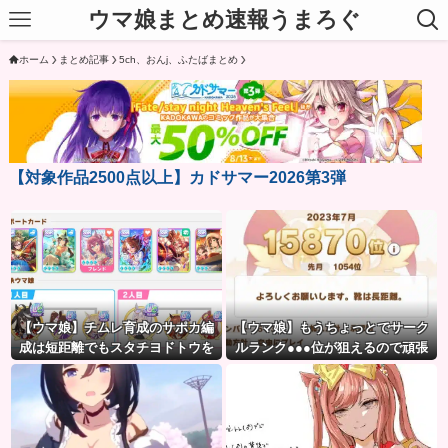
ウマ娘まとめ速報うまろぐ
ホーム
まとめ記事
5ch、おんj、ふたばまとめ
【対象作品2500点以上】カドサマー2026第3弾
【ウマ娘】チムレ育成のサポカ編
【ウマ娘】もうちょっとでサーク
成は短距離でもスタチヨドトウを
ルランク●●●位が狙えるので頑張
編成するってマジ！？ 根性サポカ
りましょう。← これ
を編成していた意味…