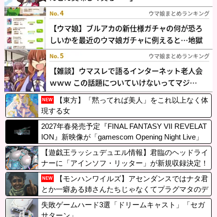
【東方】「黙ってれば美人」をこれ以上なく体
NEW
現する女
2027年春発売予定『FINAL FANTASY VII REVELAT
ION』新映像が「gamescom Opening Night Live」
で公開！8/26 午前3時配信予定
【遊戯王ラッシュデュエル情報】君臨のヘッドライ
ナーに「アインソフ・リッター」が新規収録決定！
【モンハンワイルズ】アセンダンスではナタ君
NEW
とか一癖ある姉さんたちじゃなくてプラグマタのデ
ィアナちゃんみたいな可愛い娘を相棒に冒険したい
失敗ゲームハード3選「ドリームキャスト」「セガ
です
サターン」