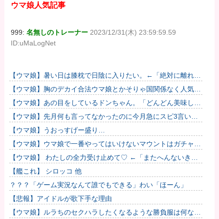
ウマ娘人気記事
999:
名無しのトレーナー
2023/12/31(木) 23:59:59.59
ID:uMaLogNet
【ウマ娘】暑い日は膝枕で日陰に入りたい。←「絶対に離れた
くない場所だな」
【ウマ娘】胸のデカイ合法ウマ娘とかそりゃ国関係なく人気出
るわな
【ウマ娘】あの目をしているドンちゃん。「どんどん美味しく
実る…♡」
【ウマ娘】先月何も言ってなかったのに今月急にスピ3言い出
したのが怪しいよな。
【ウマ娘】うおっすげー盛り…
【ウマ娘】ウマ娘で一番やってはいけないマウントはガチャで
も育成でもグッズでもなく、これ。
【ウマ娘】 わたしの全力受け止めて♡ ←「またへんないきも
のがふえてる…」
【艦これ】 シロッコ 他
？？？「ゲーム実況なんて誰でもできる」わい「ほーん」
【悲報】アイドルが歌下手な理由
【ウマ娘】ルラちのセクハラしたくなるような勝負服は何なん