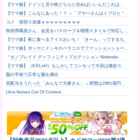
だろうね
【ウマ娘】ドイツと苫小牧どちらに住めばいいんだこれは…
【ウマ娘】こんなにあった！？ ←「アヤベさんはトプロと “1”
差だぞ」
コメ 損切り加速ｗｗｗｗｗｗｗｗｗ
秋田県職員さん、会見をバスローブ＆喫煙スタイルで対応して
しまい大炎上ｗ
【ウマ娘】夜に食べるアイスおいち！「きーん」ってするち。
【ウマ娘】ポッケにドンキのペラコスでファッションショーし
てほしい…
『ゼノブレイド ディフィニティブエディション Nintendo
Switch 2 Edition』3,713 本他
【ウマ娘】（8月LoH）もしかしてコンセって今回は微妙スキ
ルだったりするか？他
脳の手術で正常な脳を摘出
高配当をうたった「みんなで大家さん」→実態は2881億円の
債務超過
Uma Noises Out Of Context…