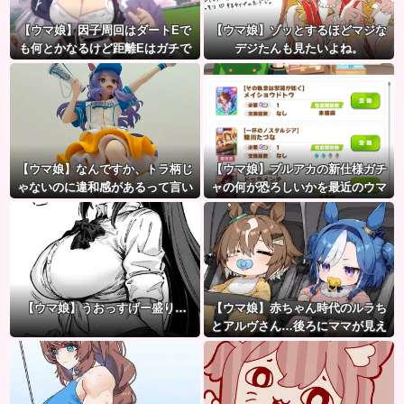
【ウマ娘】因子周回はダートEで
【ウマ娘】ゾッとするほどマジな
も何とかなるけど距離Eはガチで
デジたんも見たいよね。
無理ゲー
【ウマ娘】なんですか、トラ柄じ
【ウマ娘】ブルアカの新仕様ガチ
ゃないのに違和感があるって言い
ャの何が恐ろしいかを最近のウマ
たいんですか？
娘ガチャに例えると…地獄だな？
【ウマ娘】うおっすげー盛り…
【ウマ娘】赤ちゃん時代のルラち
とアルヴさん…後ろにママが見え
るな？