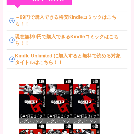
～99円で購入できる格安Kindleコミックはこち
ら！！
現在無料0円で購入できるKindleコミックはこち
ら！！
Kindle Unlimited に加入すると無料で読める対象
タイトルはこちら！！
1位
2位
3位
GANTZ 1 (ヤ
GANTZ 2 (ヤ
GANTZ 3 (ヤ
ングジャンプ
ングジャンプ
ングジャンプ
コミックス
コミックス
コミックス
4位
5位
6位
DIGITAL)
DIGITAL)
DIGITAL)