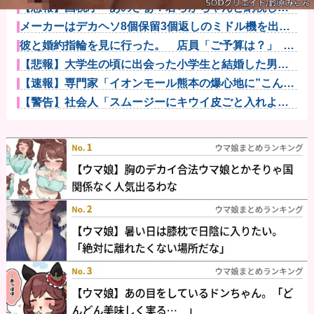
【怒報】国税庁「あのさぁ！君らがちゃんと納税して
くれないとこ...
メーカーはデカヘソ8個保留3個返しのミドル機を出せ
よ！！！！...
彼と婚約指輪を見に行った。 店員「ご予算は？」 彼
氏「80...
【悲報】大学生の頃に出会った小学生と結婚した男、
めちゃくちゃ...
【速報】専門家「イオンモール熊本の爆心地に”こんな
もの”があ...
【警告】社会人「スムージーにキウイ皮ごと入れよ。
これ美容にい...