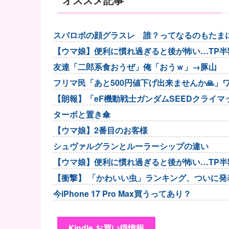
スパロボの顔グラスレ 誰？ってなるのもたま
【ウマ娘】便利に慣れ過ぎると後が怖い…TP
友達「二郎系食おうぜ」俺「おうｗ」→豚山
フリマ民「あと500円値下げ出来ませんか🙏」
【朗報】「eF機動戦士ガンダムSEEDクライ
当たりやすい状況...
ターボと置き傘
【ウマ娘】2番目のお客様
シュヴァルグランとルーラーシップの違い
【ウマ娘】便利に慣れ過ぎると後が怖い…TP
【衝撃】 「かわいい虫」ランキング、ついに発
今iPhone 17 Pro Max買うってあり？
Kindle お買い得情報