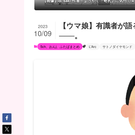
【画像】咲-saki-作者、ようやく『奇乳』に気付く
【ウマ娘】有識者が語
2023
10/09
───。
5ch、おんj、ふたばまとめ
L'Arc
サトノダイヤモンド