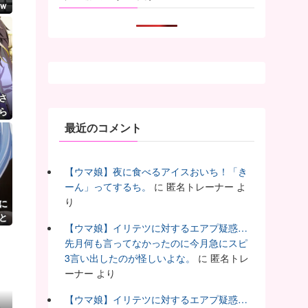
ｗ
さ
ら
最近のコメント
【ウマ娘】夜に食べるアイスおいち！「き
ーん」ってするち。
に
匿名トレーナー
よ
り
に
と
【ウマ娘】イリテツに対するエアプ疑惑…
う
先月何も言ってなかったのに今月急にスピ
3言い出したのが怪しいよな。
に
匿名トレ
ーナー
より
【ウマ娘】イリテツに対するエアプ疑惑…