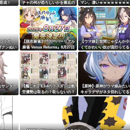
可能性を会長...
育成！
チャの何が恐ろしいかを最近の
マン、凄いｗｗｗｗｗｗｗｗ
距離先行編成...
ウマ娘ガチャに例えると…地獄
ｗｗｗ
だな？
予定！第...
コラボ、
【脱衣麻雀】『スーパーリアル
【ウマ娘】世間じゃなんか小
げクンぬい
麻雀 Venus Returns』8月27日
くてかわいい奴が流行ってる
グッズ情報
に発売決定！
しいな？
なサンダー
【艦これ】E3-4のラスダンは航
【原神】原神がウマ娘みたい
空優勢は取るの？取らないの？
キャラデザがネタ切れしてる
か言ってる奴いるんだが、そ
なの？