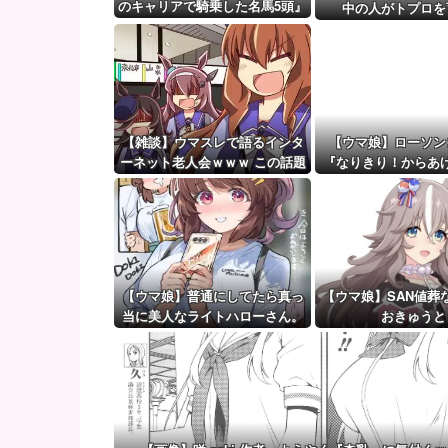
フランス人「欲張りすぎだ」中村敬斗、ランス残留の
のキャリアで騎乗した名馬5頭』
中の人がトプロを
を語る
【ウマ娘】（審議）無凸ブーケと完凸シャカール、中
【ウマ娘】覚醒Lv6、7の解放が今後2か月置きに実装
【雑談】ウマスレで語るインタ
【ウマ娘】ローソン
ーネット老人会ｗｗｗ この話題
『なりきり！からあ
についていけないってマ
ぐるみ』などの追加
ジ…！？
公開
【ウマ娘】普通にしてたら真っ
【ウマ娘】SAN値葬
当に美人なライトハローさん。
おきゅうと
（結局飲んでしまう）