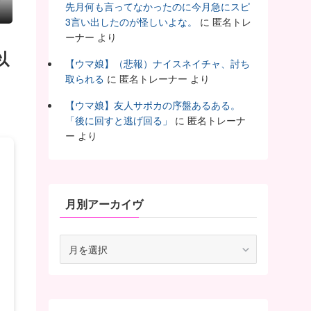
ｗ
先月何も言ってなかったのに今月急にスピ
3言い出したのが怪しいよな。
に
匿名トレ
ーナー
より
以
【ウマ娘】（悲報）ナイスネイチャ、討ち
取られる
に
匿名トレーナー
より
【ウマ娘】友人サポカの序盤あるある。
「後に回すと逃げ回る」
に
匿名トレーナ
ー
より
月別アーカイヴ
月
別
ア
ー
カ