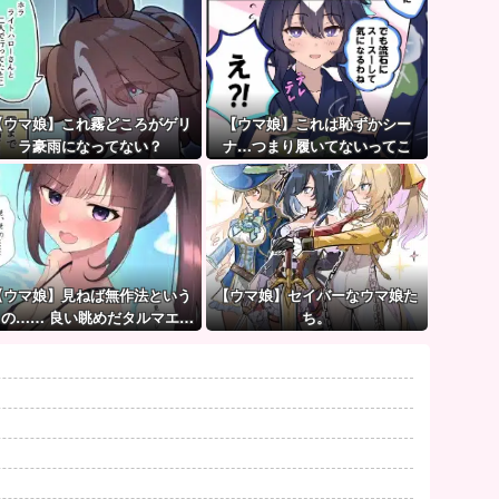
【ウマ娘】これ霧どころがゲリ
【ウマ娘】これは恥ずかシー
ラ豪雨になってない？
ナ…つまり履いてないってこ
と！？
【ウマ娘】見ねば無作法という
【ウマ娘】セイバーなウマ娘た
もの…… 良い眺めだタルマエ…
ち。
（殴