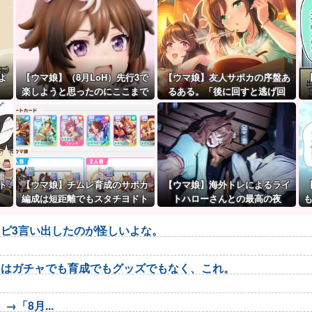
よ
【ウマ娘】（8月LoH）先行3で
【ウマ娘】友人サポカの序盤あ
楽しようと思ったのにここまで
るある。「後に回すと逃げ回
環境が変わるとは思わなかった
る」
のだ…
ト
【ウマ娘】チムレ育成のサポカ
【ウマ娘】海外トレによるライ
編成は短距離でもスタチヨドト
トハローさんとの最高の夜
ウを編成するってマジ！？ 根性
サポカを編成していた意味…
ピ3言い出したのが怪しいよな。
トはガチャでも育成でもグッズでもなく、これ。
「8月...