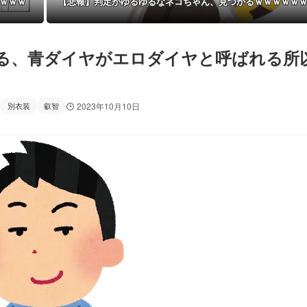
ｗｗｗｗ
【悲報】判定がゆるゆるなネコちゃん、見つかるｗｗｗｗｗ
る、青ダイヤがエロダイヤと呼ばれる所
別衣装
叡智
2023年10月10日