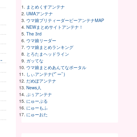
まとめくすアンテナ
UMAアンテナ
ウマ娘プリティーダービーアンテナMAP
NEWまとめサイトアンテナ！
The 3rd
ウマ娘リーダー
ウマ娘まとめランキング
とろたまヘッドライン
。
ガッてな
ウマ娘まとめあんてなポータル
しぃアンテナ(*ﾟーﾟ)
だめぽアンテナ
News人
ぷぅアンテナ
にゅーぷる
にゅーもふ
にゅーおた