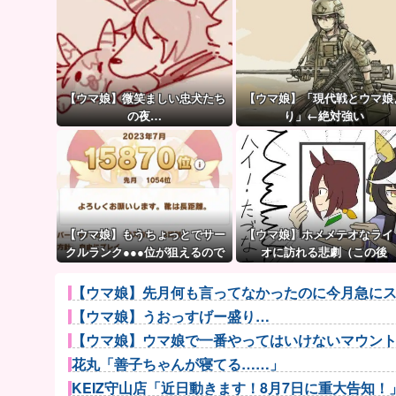
【ウマ娘】微笑ましい忠犬たち
【ウマ娘】「現代戦とウマ娘
の夜…
り」←絶対強い
【ウマ娘】もうちょっとでサー
【ウマ娘】ホメメテオなライ
クルランク●●●位が狙えるので
オに訪れる悲劇（この後
頑張りましょう。← これ
【ウマ娘】先月何も言ってなかったのに今月急にス
【ウマ娘】うおっすげー盛り…
【ウマ娘】ウマ娘で一番やってはいけないマウン
花丸「善子ちゃんが寝てる……」
KEIZ守山店「近日動きます！8月7日に重大告知！」→