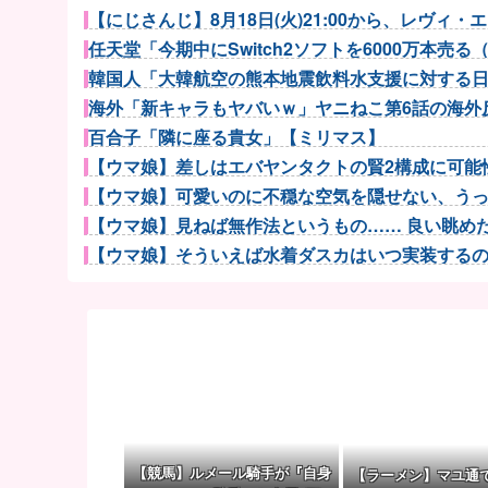
【にじさんじ】8月18日(火)21:00から、レヴィ・エリ
任天堂「今期中にSwitch2ソフトを6000万本売る（現
韓国人「大韓航空の熊本地震飲料水支援に対する日本
海外「新キャラもヤバいｗ」ヤニねこ第6話の海外
百合子「隣に座る貴女」【ミリマス】
【ウマ娘】差しはエバヤンタクトの賢2構成に可能性
【ウマ娘】可愛いのに不穏な空気を隠せない、うっか
【ウマ娘】見ねば無作法というもの…… 良い眺めだタ
【ウマ娘】そういえば水着ダスカはいつ実装するのだろ
【ウマ娘】アイちゃんをいやらしい目で見ないで！！→
『ソニックレーシング クロスワールド』8/7本日より
堀口恭司、UFCのゲームに登場
メトロイドプライム4 新品が2999円に…
【スパロボ】インパクトやアルファ外伝くらいのバラ
田中みな実、妊婦でもオシャレ優先！ヒールでこけた
年下金持ち経営者のオナホに堕ちた私3
【競馬】ルメール騎手が『自身
【ラーメン】マユ通