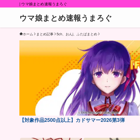
| ウマ娘まとめ速報うまろぐ
ウマ娘まとめ速報うまろぐ
ホーム
まとめ記事
5ch、おんj、ふたばまとめ
【対象作品2500点以上】カドサマー2026第3弾