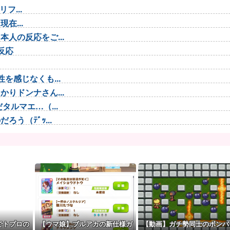
フ...
在...
人の反応をご...
反応
を感じなくも...
りドンナさん...
ルマエ…（...
う（ﾃﾞｯ...
 わかりま...
「レジェ...
ンス求む！！...
らどうすんの...
でトプロの
【ウマ娘】ブルアカの新仕様ガ
【動画】ガチ勢同士のボンバ