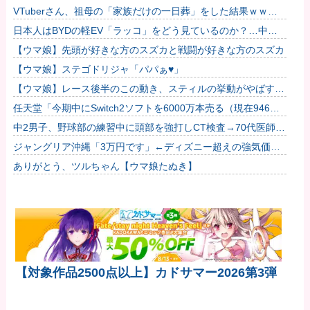
た…
VTuberさん、祖母の「家族だけの一日葬」をした結果ｗｗｗ
ｗｗｗｗ
日本人はBYDの軽EV「ラッコ」をどう見ているのか？…中国
メディア！
【ウマ娘】先頭が好きな方のスズカと戦闘が好きな方のスズカ
【ウマ娘】ステゴドリジャ「パパぁ♥」
【ウマ娘】レース後半のこの動き、スティルの挙動がやばすぎ
る。他
任天堂「今期中にSwitch2ソフトを6000万本売る（現在946万
本達成）」他
中2男子、野球部の練習中に頭部を強打しCT検査→70代医師
「問題ないです」→他人のCT画像で中学生死亡
ジャングリア沖縄「3万円です」←ディズニー超えの強気価格
ｗｗｗ
ありがとう、ツルちゃん【ウマ娘たぬき】
【対象作品2500点以上】カドサマー2026第3弾