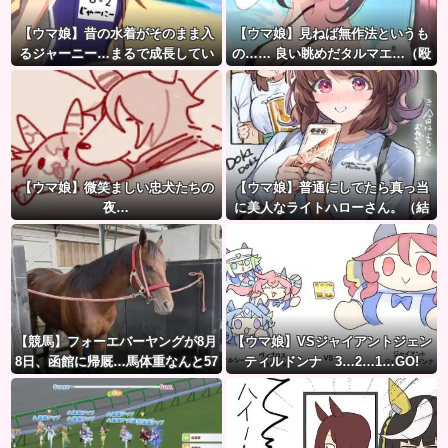
【ウマ娘】昔の水着がそのまま入
【ウマ娘】見ねば無作法というも
るジャーニー…まるで成長してい
の…… 良い眺めだタルマエ…（殴
ない！？
【ウマ娘】微笑ましい忠犬たちの
【ウマ娘】普通にしてたら真っ当
夜…
に美人なライトハローさん。（結
局飲んでしまう）
【競馬】フォーエバーヤングが8月
【ウマ娘】VSジャイアントジェン
8日、函館に帰厩…馬体重なんと57
ティルドンナ 3…2…1…GO!
3キロ。←「デカすぎんだろ…」