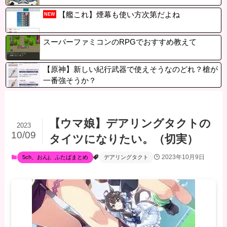
【艦これ】煙幕も使い方次第だよね
NEW
スーパーファミコンのRPGでおすすめ教えて
【原神】新しい紀行武器で使えそうなのどれ？槍が
一番強そうか？
【ウマ娘】デアリングタクトの
2023
10/09
タイツになりたい。（切実）
2023年10月9日
5ch、おんj、ふたばまとめ
デアリングタクト