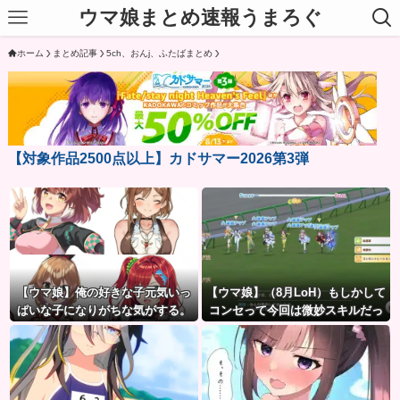
ウマ娘まとめ速報うまろぐ
ホーム
まとめ記事
5ch、おんj、ふたばまとめ
【対象作品2500点以上】カドサマー2026第3弾
【ウマ娘】俺の好きな子元気いっ
【ウマ娘】（8月LoH）もしかして
ぱいな子になりがちな気がする。
コンセって今回は微妙スキルだっ
←「元気OPPAIの間違いだろ…」
たりするか？