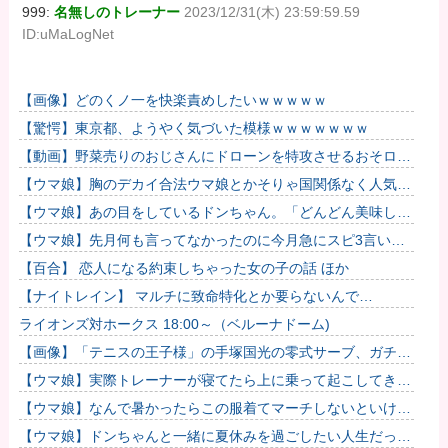
999:
名無しのトレーナー
2023/12/31(木) 23:59:59.59
ID:uMaLogNet
【画像】どのくノ一を快楽責めしたいｗｗｗｗｗ
【驚愕】東京都、ようやく気づいた模様ｗｗｗｗｗｗｗ
【動画】野菜売りのおじさんにドローンを特攻させるおそロシ
ア。
【ウマ娘】胸のデカイ合法ウマ娘とかそりゃ国関係なく人気出
るわな
【ウマ娘】あの目をしているドンちゃん。「どんどん美味しく
実る…♡」
【ウマ娘】先月何も言ってなかったのに今月急にスピ3言い出
したのが怪しいよな。
【百合】 恋人になる約束しちゃった女の子の話 ほか
【ナイトレイン】 マルチに致命特化とか要らないんで…
ライオンズ対ホークス 18:00～（ベルーナドーム)
【画像】「テニスの王子様」の手塚国光の零式サーブ、ガチで
強すぎるｗｗｗｗ
【ウマ娘】実際トレーナーが寝てたら上に乗って起こしてきそ
うなウマ娘
【ウマ娘】なんで暑かったらこの服着てマーチしないといけな
いんだよぉ…
【ウマ娘】ドンちゃんと一緒に夏休みを過ごしたい人生だっ