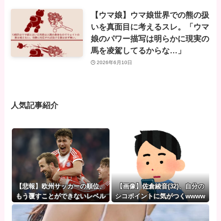
【ウマ娘】ウマ娘世界での熊の扱
いを真面目に考えるスレ。「ウマ
娘のパワー描写は明らかに現実の
馬を凌駕してるからな…」
2026年6月10日
人気記事紹介
【悲報】欧州サッカーの順位、
【画像】佐倉綾音(32)、自分の
もう覆すことができないレベル
シコポイントに気がつくwwww
で固定される
www