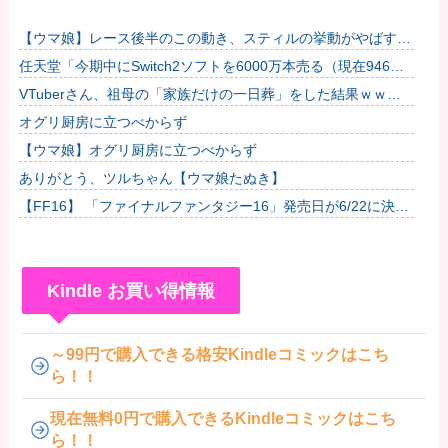
【ウマ娘】レース後半のこの動き、スティルの挙動がやばすぎ
る。他
任天堂「今期中にSwitch2ソフトを6000万本売る（現在946万
本達成）」他
VTuberさん、祖母の「家族だけの一日葬」をした結果ｗｗｗ
ｗｗｗｗ
オグリ厨房に立つべからず
【ウマ娘】オグリ厨房に立つべからず
ありがとう、ツルちゃん【ウマ娘たぬき】
【FF16】 「ファイナルファンタジー16」発売日が6/22に決定
＆最新PV公開！思ったより発売早い…もう半年後か！
Kindle お買い得情報
～99円で購入できる格安Kindleコミックはこち
ら！！
現在無料0円で購入できるKindleコミックはこち
ら！！