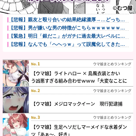
すまん、マジのガチでウーバーが無理なんやが他
『リゼロ』面白すぎるんだが異端か？他
【悲報】親友と殴り合いの結果絶縁濃厚→…どっちが
悪いんだ？他
【悲報】男が嫌いな男の特徴がこちらｗｗｗｗｗｗｗ
ｗｗｗ
【緊急】明日「銀だこ」がガチに過去最大レベルに混
みそうwww...
【悲報】なんでも「へへっｗ」って誤魔化してきたワ
イの末路がこ...