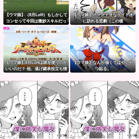
【ウマ娘】（8月LoH）もしかして
【ウマ娘】ホメメテオなライトオ
コンセって今回は微妙スキルだっ
に訪れる悲劇（この後
たりするか？
【ウマ娘】8月LoHは誰を使うのが
【ウマ娘】なんか強くてはやいや
いいのだ？ 他、逃げ継承役立ち情
つ貼る。
報など