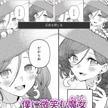
広告を閉じる
ワイ、「着衣おっばい」でしか抜けない体質になって
しまうｗｗｗ...
【悲報】粗品、永久追放ｗｗｗｗｗｗｗｗｗｗｗｗｗ
ｗｗ（証拠あ...
夫さん、妻に「天井のシミ数えてれば終わるでな」と
押し倒されて...
【悲報】Z世代「求刑7年のジャンポケ斎藤は口封じに
被害者殺し...
カープ大瀬良(2軍) 防御率4.31 WHIP1.39 QS...
【阪神対中日18回戦】8（遊） 熊谷 敬宥 8（捕） 加
藤...
フジテレビ「2026 FORMULA1 サマーブレイクSP」...
【京都大病院】誤って正常脳幹を摘出された女性､重篤
な植物状態...