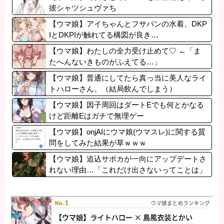
彼シャツシュヴァち
【ウマ娘】アイちゃんとフサパンの水着、DKP
IとDKPIが触れてる構図が良き…
【ウマ娘】わたしの全力受け止めて♡ ←「ま
たへんないきものがふえてる…」
【ウマ娘】普通にしてたら真っ当に美人なライ
トハローさん。（結局飲んでしまう）
【ウマ娘】因子周回はダートEでも何とかなる
けど距離Eはガチで無理ゲー
【ウマ娘】onjAIにウマ娘(ウマスレ)に関する質
問をしてみた結果が草ｗｗｗ
【ウマ娘】追込サポカが一向にアップデートさ
れない理由…「これだけ出さないってことは」