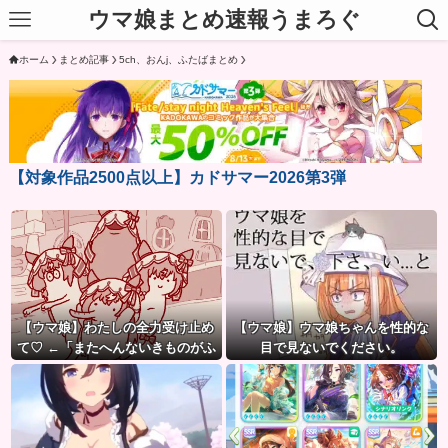
ウマ娘まとめ速報うまろぐ
ホーム
まとめ記事
5ch、おんj、ふたばまとめ
【対象作品2500点以上】カドサマー2026第3弾
【ウマ娘】わたしの全力受け止め
【ウマ娘】ウマ娘ちゃんを性的な
て♡ ←「またへんないきものがふ
目で見ないでください。
えてる…」