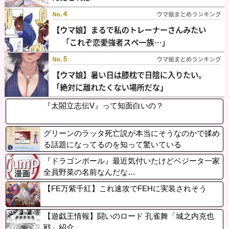
『太閤立志伝V』って知面白いの？
グリーンのラッタ死亡説が本当にそうなのかで揉め
る話題になってるのを知って驚いている
『ドラゴンボール』最近気付いたけどベジータ一家
全員野菜の名前なんだな…
【FE万紫千紅】これ速攻でFEHに実装されそう
【遊戯王情報】闘いのロード 孔雀舞「城之内克也
戦」紹介