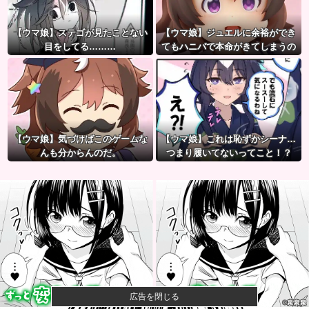
【ウマ娘】ステゴが見たことない
【ウマ娘】ジュエルに余裕ができ
目をしてる………
てもハニバで本命がきてしまうの
だ。
【ウマ娘】気づけばこのゲームな
【ウマ娘】これは恥ずかシーナ…
んも分からんのだ。
つまり履いてないってこと！？
広告を閉じる