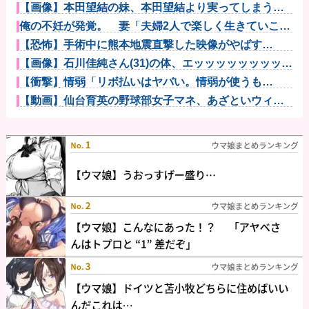
【画像】本田望結の妹、本田望結より実ってしまうｗ
ｗｗｗｗｗｗ...
俺の不妊が発覚。 妻「夫婦2人で楽しく生きていこう
よ！」俺「...
【恐怖】手術中に熊本地震直撃した映像がやばす
ぎ・・・他
【画像】石川佳純さん(31)の体、エッッッッッッッッッ
ッッッ...
【衝撃】情弱「リボ払いはヤバい。情弱が使うも
の」 情強「リボ...
【動画】仙台育英の野球部女子マネ、あざといウィン
クでお前らの...