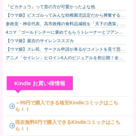
『ピカチュウ』って昔の方が可愛かったよな他
【ウマ娘】ピスゴルってみんな幼稚園児設定だから興奮するよ
ね他
参政党・神谷代表、高市政権の食料品減税を「天下の愚策」と
一刀両断
4コマ「ゴールドシチーに褒めてもらうトレーナーとフアンザ
ウルス」
【ウマ娘】最吉のサイレンススズカ
【ウマ娘】スレ民、サークル申請が来るがコメントを見て思わ
ず拒否してしまう
アニメ「セイレン」ヒロイン6人のビジュアルを初公開！全員
ロングヘア？アマガミの「輝日東高校」が再び舞台に！
Kindle お買い得情報
～99円で購入できる格安Kindleコミックはこち
ら！！
現在無料0円で購入できるKindleコミックはこち
ら！！