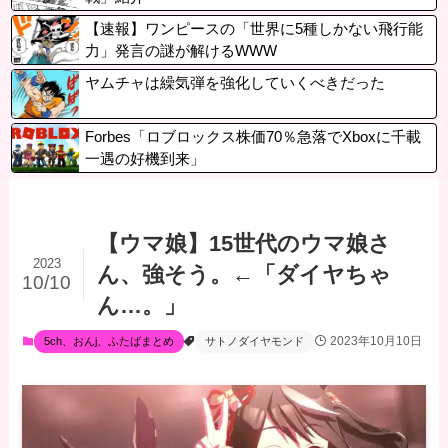
【速報】ワンピースの「世界に5種しかない飛行能
力」発言の謎が解けるWWW
ヤムチャは繰気弾を強化していくべきだった
Forbes「ロブロックス株価70％急落でXboxに千載
一遇の好機到来」
【ウマ娘】15世代のウマ娘さ
2023
ん、強そう。←「ダイヤちゃ
10/10
ん…。」
2023年10月10日
5ch、おんj、ふたばまとめ
サトノダイヤモンド