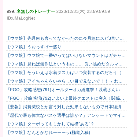
999:
名無しのトレーナー
2023/12/31(木) 23:59:59.59
ID:uMaLogNet
【ウマ娘】先月何も言ってなかったのに今月急にスピ3言い出
したのが怪しいよな。
【ウマ娘】うおっすげー盛り…
【ウマ娘】ウマ娘で一番やってはいけないマウントはガチャで
も育成でもグッズでもなく、これ。
【ウマ娘】見ねば無作法というもの…… 良い眺めだタルマ
エ…（殴
【ウマ娘】そういえば水着ダスカはいつ実装するのだろう（ﾃﾞ
ｯｯｯ
【ウマ娘】アイちゃんをいやらしい目で見ないで！！→ わか
りました…
「FGO」攻略感想(791)オールダーオカ総進撃！以蔵さんいっ
ぱい出てきてワラタｗｗ もう綺麗な岡田以蔵だけ連れて帰れ
「FGO」攻略感想(792)いよいよ最終クエストに突入！関係な
ば...
いけど壱与って見た目的にはメッチャ美人だよね…
【悲報】消費減税とか言う対した効果もないもので日本経済破
滅へ
「歴代で最も偉大なバスケ選手は誰か？」アンケートでマイケ
ル・ジョーダンが圧倒的な支持を集める
【ウマ娘】ターボってもしかして結構”ある”？
【ウマ娘】なんとかなれーーーッ(極道入稿)