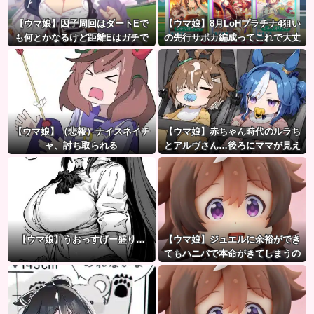
【ウマ娘】因子周回はダートEで
【ウマ娘】8月LoHプラチナ4狙い
も何とかなるけど距離Eはガチで
の先行サポカ編成ってこれで大丈
無理ゲー
夫？
【ウマ娘】（悲報）ナイスネイチ
【ウマ娘】赤ちゃん時代のルラち
ャ、討ち取られる
とアルヴさん…後ろにママが見え
るな？
【ウマ娘】うおっすげー盛り…
【ウマ娘】ジュエルに余裕ができ
てもハニバで本命がきてしまうの
だ。