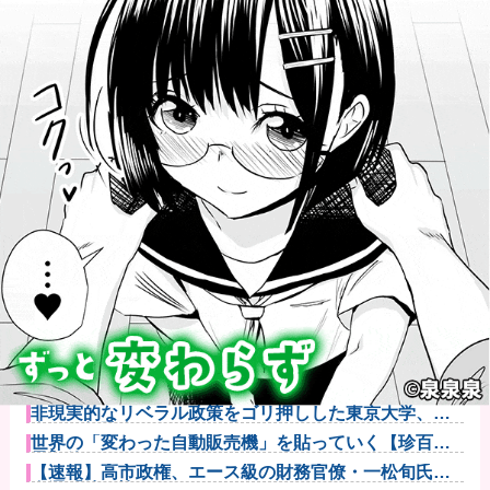
【悲報】コレコレ、月収1億円ｗｗｗそりゃ外出るのに
ボディガー...
【悲報】有名漫画家、がんを公表「大腸癌になってし
まいました。...
【画像】コスプレイヤーが死ぬ気で痩せた結果ｗｗｗ
ｗ
【悲報】大学生の頃に出会った小学生と結婚した男、
めちゃくちゃ...
【悲報】週間少年ジャンプの「グッズ(43億円分)」を注
文し全...
非現実的なリベラル政策をゴリ押しした東京大学、貯
金から無駄金...
世界の「変わった自動販売機」を貼っていく【珍百
景】他
【速報】高市政権、エース級の財務官僚・一松旬氏を
左遷「彼は協...