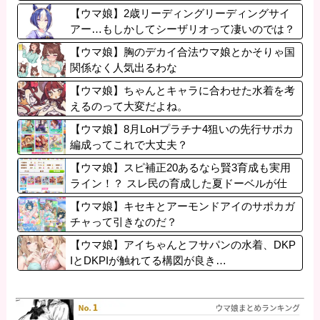
【ウマ娘】2歳リーディングリーディングサイ
アー…もしかしてシーザリオって凄いのでは？
【ウマ娘】胸のデカイ合法ウマ娘とかそりゃ国
関係なく人気出るわな
【ウマ娘】ちゃんとキャラに合わせた水着を考
えるのって大変だよね。
【ウマ娘】8月LoHプラチナ4狙いの先行サポカ
編成ってこれで大丈夫？
【ウマ娘】スピ補正20あるなら賢3育成も実用
ライン！？ スレ民の育成した夏ドーベルが仕
上がりつつある件
【ウマ娘】キセキとアーモンドアイのサポカガ
チャって引きなのだ？
【ウマ娘】アイちゃんとフサパンの水着、DKP
IとDKPIが触れてる構図が良き…