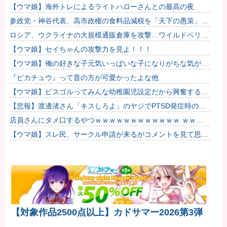
【ウマ娘】海外トレによるライトハローさんとの最高の夜
参政党・神谷代表、高市政権の食料品減税を「天下の愚策」と
一刀両断
ロシア、ウクライナの大規模通販倉庫を攻撃…ワイルドベリー
ズへの報復！
【ウマ娘】セイちゃんの攻撃力を見よ！！！
【ウマ娘】俺の好きな子元気いっぱいな子になりがちな気がす
る。←「元気OPPAIの間違いだろ…」
『ピカチュウ』って昔の方が可愛かったよな他
【ウマ娘】ピスゴルってみんな幼稚園児設定だから興奮するよ
ね他
【悲報】渡邊渚さん「キスしろよ」のヤジでPTSD発症時の状
態に逆戻り
店員さんにタメ口するやつｗｗｗｗｗｗｗｗｗｗｗｗ ｗｗｗ
ｗｗｗｗｗｗｗｗｗ
【ウマ娘】スレ民、サークル申請が来るがコメントを見て思わ
ず拒否してしまう
【対象作品2500点以上】カドサマー2026第3弾