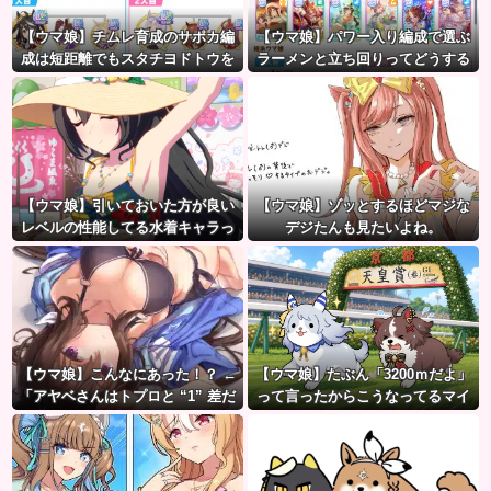
【ウマ娘】チムレ育成のサポカ編
【ウマ娘】パワー入り編成で選ぶ
成は短距離でもスタチヨドトウを
ラーメンと立ち回りってどうする
編成するってマジ！？ 根性サポカ
べきなの？
を編成していた意味…
【ウマ娘】引いておいた方が良い
【ウマ娘】ゾッとするほどマジな
レベルの性能してる水着キャラっ
デジたんも見たいよね。
て誰かいたっけ？←「いっぱいい
るぞ」
【ウマ娘】こんなにあった！？ ←
【ウマ娘】たぶん「3200ｍだよ」
「アヤベさんはトプロと “1” 差だ
って言ったからこうなってるマイ
ぞ」
ル犬