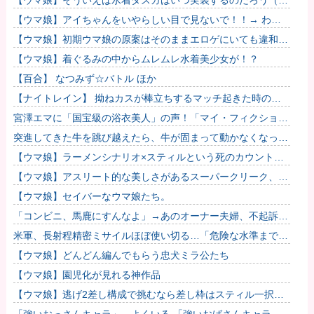
ｯｯｯ
【ウマ娘】アイちゃんをいやらしい目で見ないで！！→ わか
りました…
【ウマ娘】初期ウマ娘の原案はそのままエロゲにいても違和感
がないんだ。
【ウマ娘】着ぐるみの中からムレムレ水着美少女が！？
【百合】 なつみず☆バトル ほか
【ナイトレイン】 拗ねカスが棒立ちするマッチ起きた時の対
処法
宮澤エマに「国宝級の浴衣美人」の声！「マイ・フィクショ
ン」イベントで魅せた透明感【画像】
突進してきた牛を跳び越えたら、牛が固まって動かなくなった
闘牛場の映像【海外の反応】
【ウマ娘】ラーメンシナリオ×スティルという死のカウントダ
ウン
【ウマ娘】アスリート的な美しさがあるスーパークリーク、い
いよね…
【ウマ娘】セイバーなウマ娘たち。
「コンビニ、馬鹿にすんなよ」→あのオーナー夫婦、不起訴ｗ
ｗｗｗｗｗｗｗｗ
米軍、長射程精密ミサイルほぼ使い切る…「危険な水準まで減
少」と軍高官が警告！
【ウマ娘】どんどん編んでもらう忠犬ミラ公たち
【ウマ娘】園児化が見れる神作品
【ウマ娘】逃げ2差し構成で挑むなら差し枠はスティル一択な
のだ。他
「強いおっさんキャラ」←よくいる 「強いおばさんキャラ」