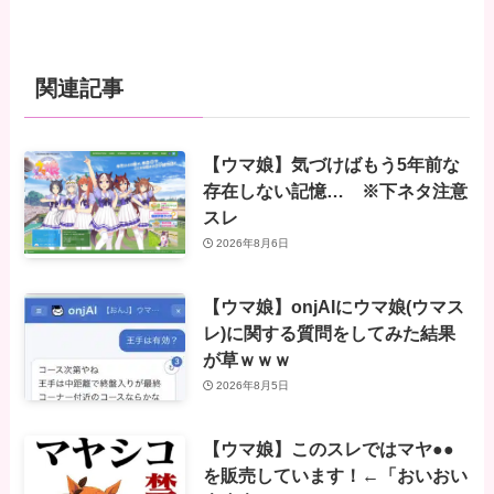
関連記事
【ウマ娘】気づけばもう5年前な
存在しない記憶… ※下ネタ注意
スレ
2026年8月6日
【ウマ娘】onjAIにウマ娘(ウマス
レ)に関する質問をしてみた結果
が草ｗｗｗ
2026年8月5日
【ウマ娘】このスレではマヤ●●
を販売しています！←「おいおい