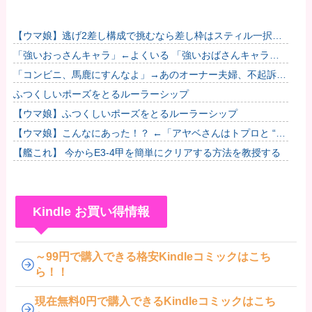
【ウマ娘】逃げ2差し構成で挑むなら差し枠はスティル一択な
のだ。他
「強いおっさんキャラ」←よくいる 「強いおばさんキャラ」
← 全然いない他
「コンビニ、馬鹿にすんなよ」→あのオーナー夫婦、不起訴ｗ
ｗｗｗｗｗｗｗｗ
ふつくしいポーズをとるルーラーシップ
【ウマ娘】ふつくしいポーズをとるルーラーシップ
【ウマ娘】こんなにあった！？ ←「アヤベさんはトプロと “1”
差だぞ」
【艦これ】 今からE3-4甲を簡単にクリアする方法を教授する
Kindle お買い得情報
～99円で購入できる格安Kindleコミックはこち
ら！！
現在無料0円で購入できるKindleコミックはこち