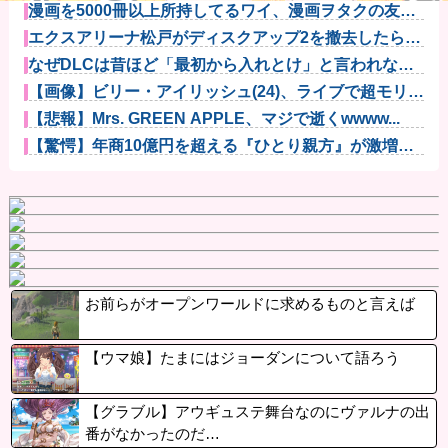
漫画を5000冊以上所持してるワイ、漫画ヲタクの友人
に「ワン...
エクスアリーナ松戸がディスクアップ2を撤去したらし
くディスク...
なぜDLCは昔ほど「最初から入れとけ」と言われなく
なったのか...
【画像】ビリー・アイリッシュ(24)、ライブで超モリマ
ンスジ...
【悲報】Mrs. GREEN APPLE、マジで逝くwwww...
【驚愕】年商10億円を超える『ひとり親方』が激増
Mac m...
お前らがオープンワールドに求めるものと言えば
【ウマ娘】たまにはジョーダンについて語ろう
【グラブル】アウギュステ舞台なのにヴァルナの出
番がなかったのだ…