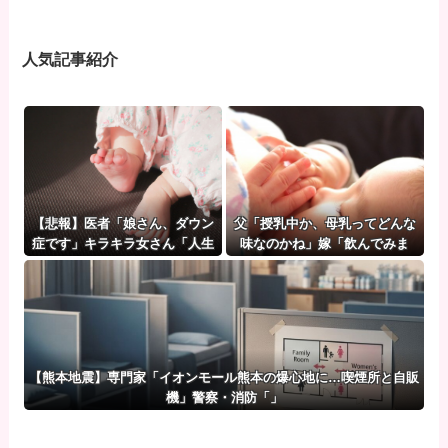
人気記事紹介
【悲報】医者「娘さん、ダウン
父「授乳中か、母乳ってどんな
症です」キラキラ女さん「人生
味なのかね」嫁「飲んでみま
終わった」⇒絶望へ！！！！
す？」ワイ「」⇒ｗｗ
【熊本地震】専門家「イオンモール熊本の爆心地に…喫煙所と自販
機」警察・消防「」