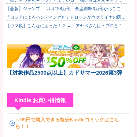
← 全然いない他
【悲報】ジャンプ、ついに98万部…全盛期653万部からここま
で落ちる
「ロシアによるハンティングだ」ドローンがウクライナの民間
人を追い回して爆発…ゼレンスキー氏が非難！
【ウマ娘】こんなにあった！？ ←「アヤベさんはトプロと “1”
差だぞ」
【対象作品2500点以上】カドサマー2026第3弾
Kindle お買い得情報
～99円で購入できる格安Kindleコミックはこち
ら！！