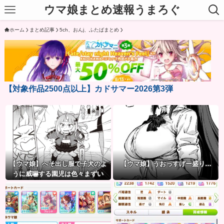
ウマ娘まとめ速報うまろぐ
ホーム
まとめ記事
5ch、おんj、ふたばまとめ
【対象作品2500点以上】カドサマー2026第3弾
【ウマ娘】へそ出し服で子犬のよ
【ウマ娘】うおっすげー盛り…
うに威嚇する園児は色々まずい
（ピスゴル）