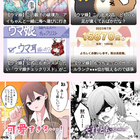
【ウマ娘】この親子の破壊力…ア
【ウマ娘】この忠犬2匹…どちらも
イちゃんと一緒に海へ遊びに行き
足が速くておばかだな？
たい人生だった。
【ウマ娘】公式にもオススメした
【ウマ娘】もうちょっとでサーク
い「ウマ娘チェックリスト」がこ
ルランク●●●位が狙えるので頑張
ちら。
りましょう。← これ