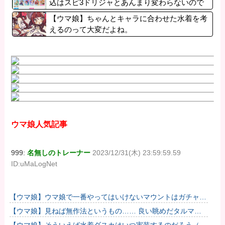
込はスピ3ドリジャとあんまり変わらないので
は？
【ウマ娘】ちゃんとキャラに合わせた水着を考
えるのって大変だよね。
ウマ娘人気記事
999:
名無しのトレーナー
2023/12/31(木) 23:59:59.59
ID:uMaLogNet
【ウマ娘】ウマ娘で一番やってはいけないマウントはガチャで
も育成でもグッズでもなく、これ。
【ウマ娘】見ねば無作法というもの…… 良い眺めだタルマ
エ…（殴
【ウマ娘】そういえば水着ダスカはいつ実装するのだろう（ﾃﾞ