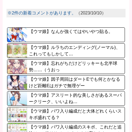
※2件の新着コメントがあります。
（2023/10/10）
【ウマ娘】なんか強くてはやいやつ貼る。
【ウマ娘】ルラちのエンディング(ノーマル)、
これってもしかして…
【ウマ娘】忘れがちだけどリッキーも北半球
勢……（うおっ
【ウマ娘】因子周回はダートEでも何とかなる
けど距離Eはガチで無理ゲー
【ウマ娘】アスリート的な美しさがあるスーパ
ークリーク、いいよね…
【ウマ娘】パワ入り編成だと大体どれくらいス
キポ盛れてる？
【ウマ娘】パワ入り編成のスキポ、これだと追