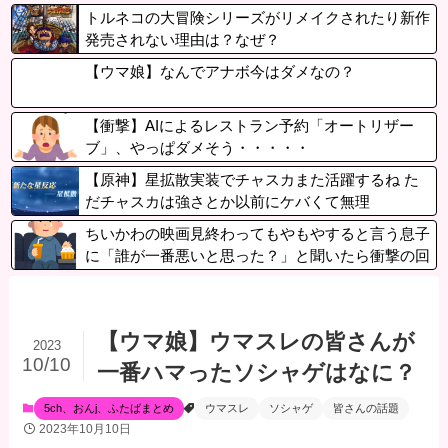
トルネコの大冒険シリーズがリメイクされたり新作
発売されない理由は？なぜ？
【ウマ娘】なんでアナボ今はダメなの？
【衝撃】AIによるレストラン予約「オートリザー
ブ」、やっぱダメそう・・・・・
【原神】星拡散実装でチャスカまた活躍するね た
だチャスカは強さとか以前にケバくて無理
ちいかわの映画見終わってもやもやすると言う息子
に「誰が一番悪いと思った？」と聞いたら衝撃の回
答が…
【ウマ娘】ウマスレの皆さんが
2023
10/10
一番ハマったソシャゲはなに？
5ch、おんj、ふたばまとめ
ウマスレ
ソシャゲ
皆さんの話題
2023年10月10日