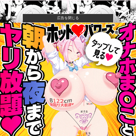
広告を閉じる
【画像】石川佳純さん(31)の体、エッッッッッッッッッ
ッッッ...
成人向けゲーム『ヤリステ メスブター』開発者絶望、
銀行がst...
【速報】ジャンポケ斎藤、求刑7年で逝く。実刑確実か
【悲報】落語家、亡くなったタレントからいじめられ
た過去を告白...
【速報】小沢一郎氏「デニーにはなんの責任もないの
にかわいそう...
甲子園初・女性の審判員がデビュー 試合後に涙…
「嬉しい気持ち...
なぁ、永久機関ってなんで絶対に作れないん？他
昨季60本塁打・OPS.948の『カル・ローリー』さんの
今季...