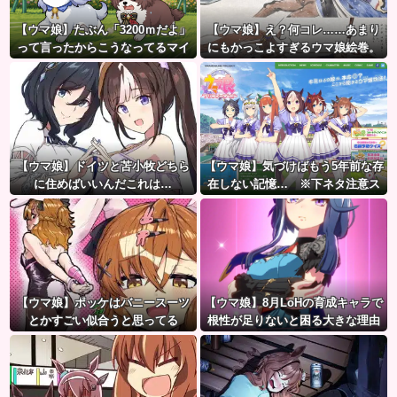
【ウマ娘】たぶん「3200ｍだよ」
【ウマ娘】え？何コレ……あまり
って言ったからこうなってるマイ
にもかっこよすぎるウマ娘絵巻。
ル犬
【ウマ娘】ドイツと苫小牧どちら
【ウマ娘】気づけばもう5年前な存
に住めばいいんだこれは…
在しない記憶… ※下ネタ注意ス
レ
【ウマ娘】ポッケはバニースーツ
【ウマ娘】8月LoHの育成キャラで
とかすごい似合うと思ってる
根性が足りないと困る大きな理由
がこちら。←「不調を考慮すると1
021必要」