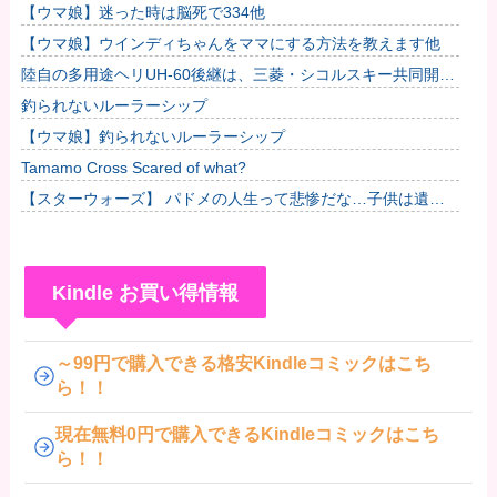
【ウマ娘】迷った時は脳死で334他
【ウマ娘】ウインディちゃんをママにする方法を教えます他
陸自の多用途ヘリUH-60後継は、三菱・シコルスキー共同開発
に？！
釣られないルーラーシップ
【ウマ娘】釣られないルーラーシップ
Tamamo Cross Scared of what?
【スターウォーズ】 パドメの人生って悲惨だな…子供は遺せ
たけど
Kindle お買い得情報
～99円で購入できる格安Kindleコミックはこち
ら！！
現在無料0円で購入できるKindleコミックはこち
ら！！