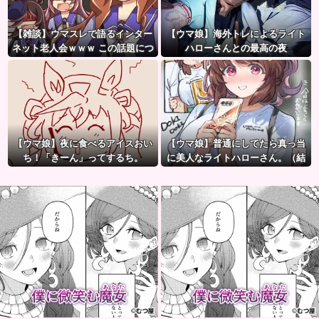
【雑談】ウマスレで語るインター
【ウマ娘】海外トレによるライト
ネット老人会ｗｗｗ この話題につ
ハローさんとの最高の夜
いていけないってマジ…！？
【ウマ娘】夜に食べるアイスおい
【ウマ娘】普通にしてたら真っ当
ち！「きーん」ってするち。
に美人なライトハローさん。（結
局飲んでしまう）