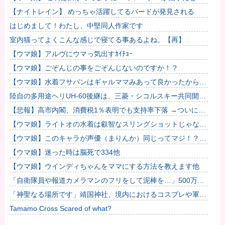
いのですが…
【ナイトレイン】 めっちゃ活躍してるバードが発見される
はじめまして！わたし、中堅同人作家です
室内猫ってよくこんな感じで寝てる事あるよね。【再】
【ウマ娘】アルヴにウマっ気出すｶｲﾁｮｰ
【ウマ娘】ごぞんじの事をごぞんじないのですか！？
【ウマ娘】水着フサパンはギャルママみあって良かったから引
く
陸自の多用途ヘリUH-60後継は、三菱・シコルスキー共同開発
に？！
【悲報】高市内閣、消費税1％表明でも支持率下落 →ついに６
割割れ
【ウマ娘】ライトオの水着は叡智なスリングショットじゃなく
て多分これ。
【ウマ娘】このキャラが声優（まりんか）同じってマジ！？
←「スズカさんみたいな演技の方がレアだと聞いて驚いたよ」
【ウマ娘】迷った時は脳死で334他
【ウマ娘】ウインディちゃんをママにする方法を教えます他
「自衛隊員や報道カメラマンのフリをして泥棒を…」500万円
分の預金通帳を盗まれた高齢女性が明かす被害！
「神聖なる場所です」靖国神社、境内におけるコスプレや軍装
の禁止を発表
Tamamo Cross Scared of what?