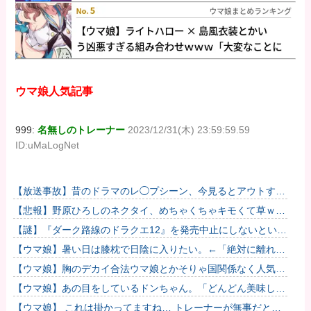
ウマ娘人気記事
999:
名無しのトレーナー
2023/12/31(木) 23:59:59.59
ID:uMaLogNet
【放送事故】昔のドラマのレ◯プシーン、今見るとアウトすぎ
る・・・
【悲報】野原ひろしのネクタイ、めちゃくちゃキモくて草ｗｗ
ｗｗ
【謎】『ダーク路線のドラクエ12』を発売中止にしないといけ
なかった理由ってガチでなに？とりあえすだせばいいやん
【ウマ娘】暑い日は膝枕で日陰に入りたい。←「絶対に離れた
くない場所だな」
【ウマ娘】胸のデカイ合法ウマ娘とかそりゃ国関係なく人気出
るわな
【ウマ娘】あの目をしているドンちゃん。「どんどん美味しく
実る…♡」
【ウマ娘】 これは掛かってますね… トレーナーが無事だとい