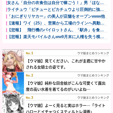
女さん「自分の衣食住は自分で稼ごう！」男「ほな妊
娠出産のとき...
ライチュウ「ピチューとピカチュウより圧倒的に強い
ですｗｗｗ」...
「おにぎりリヤカー」の美人が店舗をオープンwww他
【速報】ワイ（25）、営業から工場のラインへ異動し
た結果・・...
【悲報】 飛行機のパイロットさん、「駅弁」を食べ
ていることが...
【悲報】楽天モバイルさんww9月末に人権を失う模様
wwwww