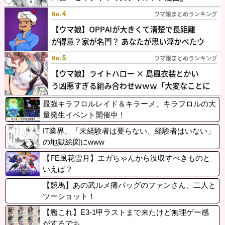
最強キラフロルレイド＆キラーメ、キラフロルの大
量発生イベント開催中！
IT業界、「未経験者は要らない、経験者はいない」
の地獄絵図にwww
【FE風花雪月】エガちゃんから没収すべきものと
いえば？
【競馬】あの武ルメ痛バッグのファンさん、二人と
ツーショット！
【艦これ】E3-1甲ラストまで来たけど無理ゲー感
がするでち