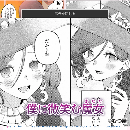
広告を閉じる
【画像】女さん、ミニ過ぎる浴衣を着た写真を投稿し
て叩かれるｗ...
【悲報】女性配信者「アスペの検査してみた…みんな
これわかるの...
【画像】閉店間際の回転ずし、ネタの量がバグってる
と話題にｗｗ...
【画像】ハンターハンターさん、ガチで最強の新能力
を登場させて...
【悲報】週刊誌、好き放題書きまくる 高市早苗首相は
新公用車の...
【悲報】英メディアのF1記者たちの多くが2026前半戦
を終え...
陸自の多用途ヘリUH-60後継は、三菱・シコルスキー
共同開発...
イチロー「打率２割でいいなら40本打てる」←実際打
てたんかな...