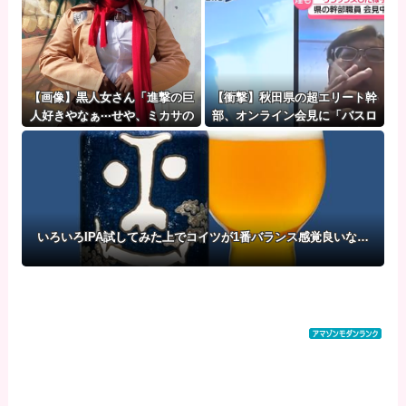
【画像】黒人女さん「進撃の巨
【衝撃】秋田県の超エリート幹
人好きやなぁ···せや、ミカサの
部、オンライン会見に「バスロ
コスプレしたろ！」
ーブ姿＋タバコ」で登場し大問
題に
いろいろIPA試してみた上でコイツが1番バランス感覚良いな…