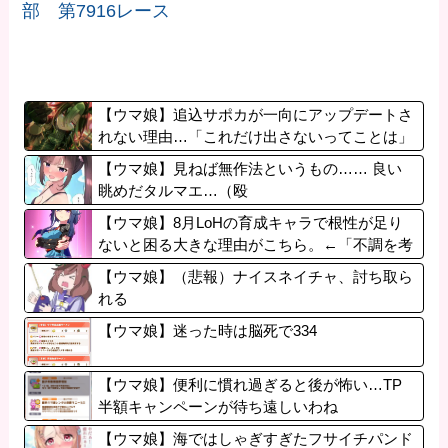
部 第7916レース
【ウマ娘】追込サポカが一向にアップデートさ
れない理由…「これだけ出さないってことは」
【ウマ娘】見ねば無作法というもの…… 良い
眺めだタルマエ…（殴
【ウマ娘】8月LoHの育成キャラで根性が足り
ないと困る大きな理由がこちら。←「不調を考
慮すると1021必要」
【ウマ娘】（悲報）ナイスネイチャ、討ち取ら
れる
【ウマ娘】迷った時は脳死で334
【ウマ娘】便利に慣れ過ぎると後が怖い…TP
半額キャンペーンが待ち遠しいわね
【ウマ娘】海ではしゃぎすぎたフサイチパンド