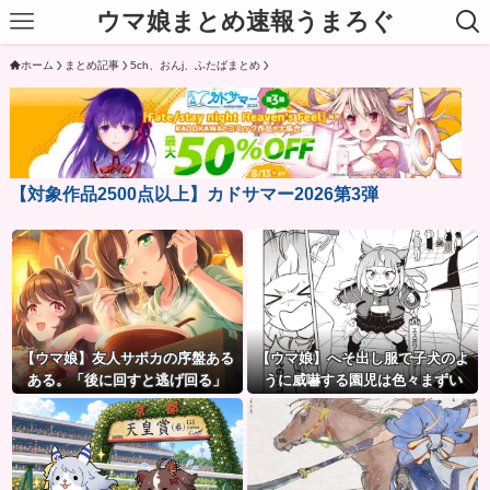
ウマ娘まとめ速報うまろぐ
ホーム
まとめ記事
5ch、おんj、ふたばまとめ
【対象作品2500点以上】カドサマー2026第3弾
【ウマ娘】友人サポカの序盤ある
【ウマ娘】へそ出し服で子犬のよ
ある。「後に回すと逃げ回る」
うに威嚇する園児は色々まずい
（ピスゴル）