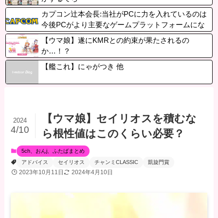
カプコン辻本会長:当社がPCに力を入れているのは
今後PCがより主要なゲームプラットフォームにな
るから
【ウマ娘】遂にKMRとの約束が果たされるの
か…！？
【艦これ】にゃがつき 他
【ウマ娘】セイリオスを積むな
2024
4/10
ら根性値はこのくらい必要？
5ch、おんj、ふたばまとめ
アドバイス
セイリオス
チャンミCLASSIC
凱旋門賞
2023年10月11日
2024年4月10日