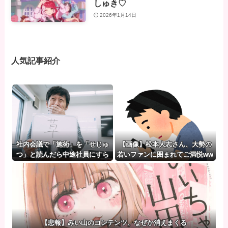
しゅき♡
2026年1月14日
人気記事紹介
社内会議で「施術」を「せじゅ
【画像】松本人志さん、大勢の
つ」と読んだら中途社員にすら
若いファンに囲まれてご満悦ww
笑われたｗｗｗｗｗｗ
wwwwwwwwwwww
【悲報】みい山のコンテンツ、なぜか消えまくる