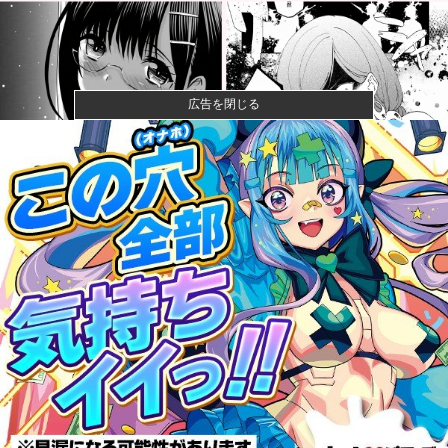
広告を閉じる
【画像】石川佳純さん(31)の体、エッッッッッッッッッ
ッッッ...
成人向けゲーム『ヤリステ メスブター』開発者絶望、
銀行がst...
【速報】ジャンポケ斎藤、求刑7年で逝く。実刑確実か
【悲報】落語家、亡くなったタレントからいじめられ
た過去を告白...
【速報】小沢一郎氏「デニーにはなんの責任もないの
にかわいそう...
甲子園初・女性の審判員がデビュー 試合後に涙…
「嬉しい気持ち...
なぁ、永久機関ってなんで絶対に作れないん？他
昨季60本塁打・OPS.948の『カル・ローリー』さんの
今季...