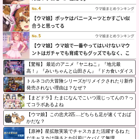
【驚報】 最近のアニメ『ヤニねこ』『地元最
高！』『みいちゃんと山田さん』『ドカ食いダイス
キ！ もちづきさん』
トルネコの大冒険シリーズがリメイクされたり新作
発売されない理由は？なぜ？
【まどドラ】たまになんでこいつ混じってんの？っ
てコラボあるよね
【ウマ娘】この忠犬2匹…どちらも足が速くておば
かだな？
【原神】星拡散実装でチャスカまた活躍するね た
だチャスカは強さとか以前にケバくて無理