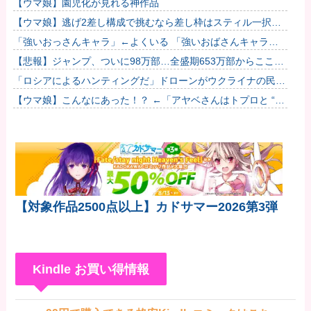
【ウマ娘】園児化が見れる神作品
【ウマ娘】逃げ2差し構成で挑むなら差し枠はスティル一択な
のだ。他
「強いおっさんキャラ」←よくいる 「強いおばさんキャラ」
← 全然いない他
【悲報】ジャンプ、ついに98万部…全盛期653万部からここま
で落ちる
「ロシアによるハンティングだ」ドローンがウクライナの民間
人を追い回して爆発…ゼレンスキー氏が非難！
【ウマ娘】こんなにあった！？ ←「アヤベさんはトプロと “1”
差だぞ」
【対象作品2500点以上】カドサマー2026第3弾
Kindle お買い得情報