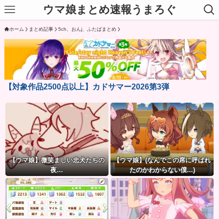
ウマ娘まとめ速報うまろぐ
ホーム
まとめ記事
5ch、おんj、ふたばまとめ
【対象作品2500点以上】カドサマー2026第3弾
【ウマ娘】微笑ましい忠犬たちの
【ウマ娘】(なんでこの席に呼ばれ
夜…
たのかわからない僕…)