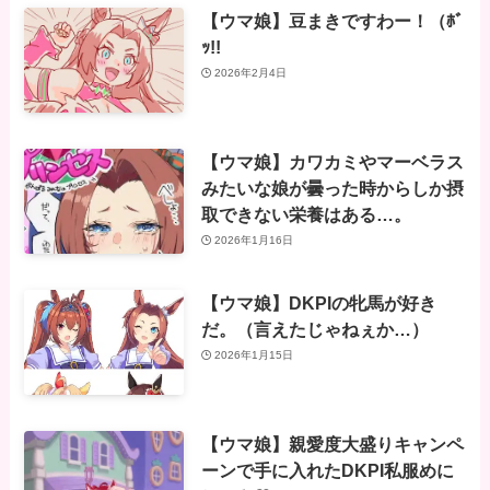
【ウマ娘】豆まきですわー！（ﾎﾞ
ｯ!!
2026年2月4日
【ウマ娘】カワカミやマーベラス
みたいな娘が曇った時からしか摂
取できない栄養はある…。
2026年1月16日
【ウマ娘】DKPIの牝馬が好き
だ。（言えたじゃねぇか…）
2026年1月15日
【ウマ娘】親愛度大盛りキャンペ
ーンで手に入れたDKPI私服めに