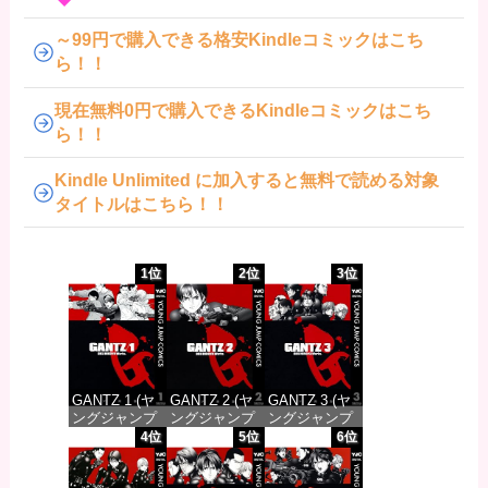
～99円で購入できる格安Kindleコミックはこち
ら！！
現在無料0円で購入できるKindleコミックはこち
ら！！
Kindle Unlimited に加入すると無料で読める対象
タイトルはこちら！！
1位
2位
3位
GANTZ 1 (ヤ
GANTZ 2 (ヤ
GANTZ 3 (ヤ
ングジャンプ
ングジャンプ
ングジャンプ
コミックス
コミックス
コミックス
4位
5位
6位
DIGITAL)
DIGITAL)
DIGITAL)