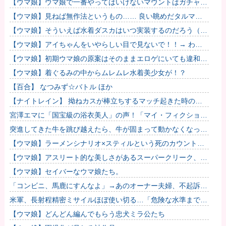
【ウマ娘】ウマ娘で一番やってはいけないマウントはガチャで
も育成でもグッズでもなく、これ。
【ウマ娘】見ねば無作法というもの…… 良い眺めだタルマ
エ…（殴
【ウマ娘】そういえば水着ダスカはいつ実装するのだろう（ﾃﾞ
ｯｯｯ
【ウマ娘】アイちゃんをいやらしい目で見ないで！！→ わか
りました…
【ウマ娘】初期ウマ娘の原案はそのままエロゲにいても違和感
がないんだ。
【ウマ娘】着ぐるみの中からムレムレ水着美少女が！？
【百合】 なつみず☆バトル ほか
【ナイトレイン】 拗ねカスが棒立ちするマッチ起きた時の対
処法
宮澤エマに「国宝級の浴衣美人」の声！「マイ・フィクショ
ン」イベントで魅せた透明感【画像】
突進してきた牛を跳び越えたら、牛が固まって動かなくなった
闘牛場の映像【海外の反応】
【ウマ娘】ラーメンシナリオ×スティルという死のカウントダ
ウン
【ウマ娘】アスリート的な美しさがあるスーパークリーク、い
いよね…
【ウマ娘】セイバーなウマ娘たち。
「コンビニ、馬鹿にすんなよ」→あのオーナー夫婦、不起訴ｗ
ｗｗｗｗｗｗｗｗ
米軍、長射程精密ミサイルほぼ使い切る…「危険な水準まで減
少」と軍高官が警告！
【ウマ娘】どんどん編んでもらう忠犬ミラ公たち