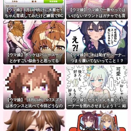
【ウマ娘】8月LoH向けに水着セイ
【ウマ娘】ウマ娘で一番やっては
ちゃん育成してみたけど練習でBC
いけないマウントはガチャでも育
産アイちゃんのおやつになって
成でもグッズでもなく、これ。
る。
【ウマ娘】ポッケはバニースーツ
【ウマ娘】これは恥ずかシーナ…
とかすごい似合うと思ってる
つまり履いてないってこと！？
【ウマ娘】（8月LoH）☆7スズカ
【ウマ娘】セイちゃん水着でトレ
は水ウンスと比べて今回どうなの
ーナーを照れさせましょう！→ 結
だ？
果