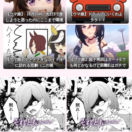
【ウマ娘】（8月LoH）先行3で楽
【ウマ娘】ドライブにいくわよ！
しようと思ったのにここまで環境
ララ！！
が変わるとは思わなかったのだ…
【ウマ娘】ホメメテオなライトオ
【ウマ娘】因子周回はダートEで
に訪れる悲劇（この後
も何とかなるけど距離Eはガチで
無理ゲー