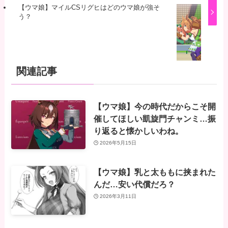
【ウマ娘】マイルCSリグヒはどのウマ娘が強そ
う？
関連記事
【ウマ娘】今の時代だからこそ開
催してほしい凱旋門チャンミ…振
り返ると懐かしいわね。
2026年5月15日
【ウマ娘】乳と太ももに挟まれた
んだ…安い代償だろ？
2026年3月11日