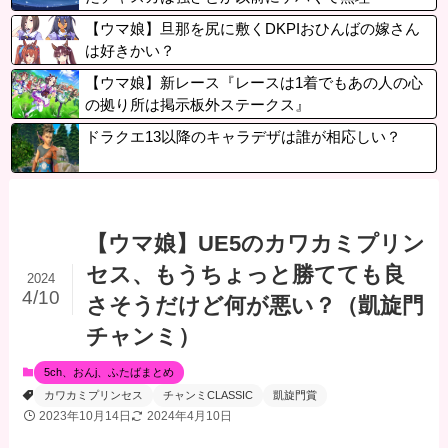
【ウマ娘】旦那を尻に敷くDKPIおひんばの嫁さん
は好きかい？
【ウマ娘】新レース『レースは1着でもあの人の心
の拠り所は掲示板外ステークス』
ドラクエ13以降のキャラデザは誰が相応しい？
【ウマ娘】UE5のカワカミプリン
セス、もうちょっと勝てても良
2024
4/10
さそうだけど何が悪い？（凱旋門
チャンミ）
5ch、おんj、ふたばまとめ
カワカミプリンセス
チャンミCLASSIC
凱旋門賞
2023年10月14日
2024年4月10日