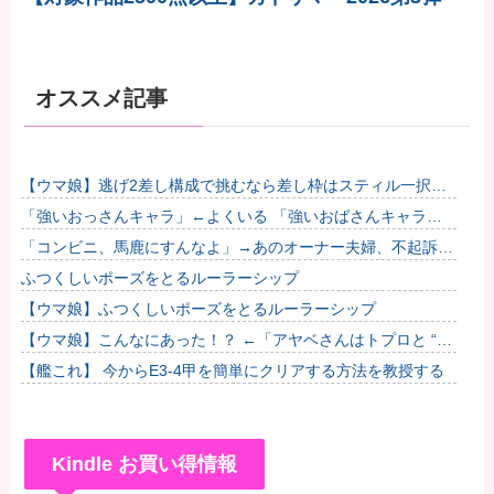
オススメ記事
【ウマ娘】逃げ2差し構成で挑むなら差し枠はスティル一択な
のだ。他
「強いおっさんキャラ」←よくいる 「強いおばさんキャラ」
← 全然いない他
「コンビニ、馬鹿にすんなよ」→あのオーナー夫婦、不起訴ｗ
ｗｗｗｗｗｗｗｗ
ふつくしいポーズをとるルーラーシップ
【ウマ娘】ふつくしいポーズをとるルーラーシップ
【ウマ娘】こんなにあった！？ ←「アヤベさんはトプロと “1”
差だぞ」
【艦これ】 今からE3-4甲を簡単にクリアする方法を教授する
Kindle お買い得情報