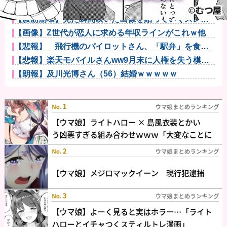
【画像】秋葉原で大量のメイド＆巫女たちが潮で水打
ちを実施ww...
【腹筋崩壊】見た瞬間吹いた画像を貼っていくスレｗ
ｗｗｗ他
【画像】Z世代が恋人に求める年収ラインがこれｗ他
【悲報】 飛行機のパイロットさん、「駅弁」を食べ
ていることが...
【悲報】楽天モバイルさんww9月末に人権を失う模様
wwwww
【朗報】及川光博さん（56）結婚ｗｗｗｗｗ