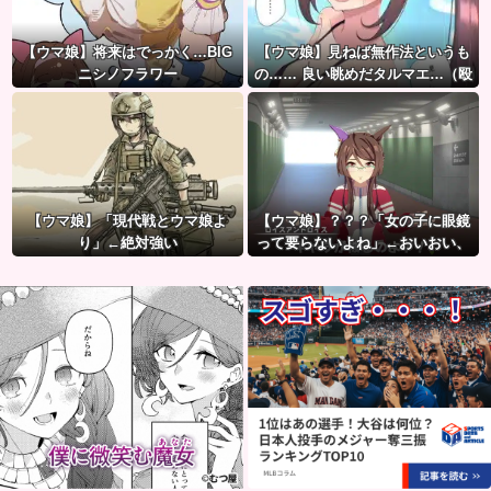
【ウマ娘】将来はでっかく…BIG
【ウマ娘】見ねば無作法というも
ニシノフラワー
の…… 良い眺めだタルマエ…（殴
【ウマ娘】「現代戦とウマ娘よ
【ウマ娘】？？？「女の子に眼鏡
り」←絶対強い
って要らないよね」←おいおい、
こいつ●ぬぞ…