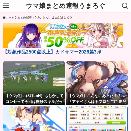
ウマ娘まとめ速報うまろぐ
ホーム
まとめ記事
5ch、おんj、ふたばまとめ
【対象作品2500点以上】カドサマー2026第3弾
【ウマ娘】（8月LoH）もしかして
【ウマ娘】こんなにあった！？ ←
コンセって今回は微妙スキルだっ
「アヤベさんはトプロと “1” 差だ
たりするか？
ぞ」