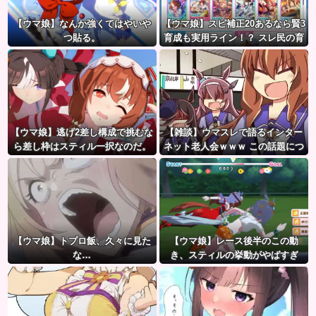
【ウマ娘】なんか強くてはやいや
【ウマ娘】スピ補正20あるなら賢3
つ貼る。
育成も実用ライン！？ スレ民の育
成した夏ドーベルが仕上がりつつ
ある件
【ウマ娘】逃げ2差し構成で挑むな
【雑談】ウマスレで語るインター
ら差し枠はスティル一択なのだ。
ネット老人会ｗｗｗ この話題につ
いていけないってマジ…！？
【ウマ娘】トプロ飯、久々に見た
【ウマ娘】レース後半のこの動
な…
き、スティルの挙動がやばすぎ
る。