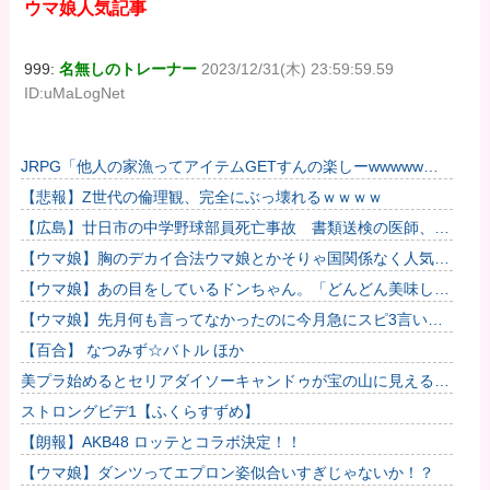
ウマ娘人気記事
999:
名無しのトレーナー
2023/12/31(木) 23:59:59.59
ID:uMaLogNet
JRPG「他人の家漁ってアイテムGETすんの楽しーwwwww」
→欧米で馬鹿にされてしまう
【悲報】Z世代の倫理観、完全にぶっ壊れるｗｗｗｗ
【広島】廿日市の中学野球部員死亡事故 書類送検の医師、別
人のCT画像で診察した疑い 頭部出血に気づかなかった可能
【ウマ娘】胸のデカイ合法ウマ娘とかそりゃ国関係なく人気出
性
るわな
【ウマ娘】あの目をしているドンちゃん。「どんどん美味しく
実る…♡」
【ウマ娘】先月何も言ってなかったのに今月急にスピ3言い出
したのが怪しいよな。
【百合】 なつみず☆バトル ほか
美プラ始めるとセリアダイソーキャンドゥが宝の山に見える
な…
ストロングビデ1【ふくらすずめ】
【朗報】AKB48 ロッテとコラボ決定！！
【ウマ娘】ダンツってエプロン姿似合いすぎじゃないか！？