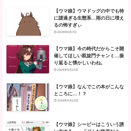
【ウマ娘】ウマドッグの中でも特
に謎過ぎる生態系…雨の日に増え
るの怖すぎぃ
2026年6月7日
【ウマ娘】今の時代だからこそ開
催してほしい凱旋門チャンミ…振
り返ると懐かしいわね。
2026年5月15日
【ウマ娘】なんでこの本がこんな
ところに…！？
2026年5月12日
【ウマ娘】シービーはこういう誘