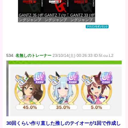
GANTZ 35 (ヤ
GANTZ 7 (ヤ
GANTZ 33 (ヤ
ングジャンプ
ングジャンプ
ングジャンプ
コミックス
コミックス
コミックス
DIGITAL)
DIGITAL)
DIGITAL)
価格：¥100
価格：¥100
価格：¥100
534:
名無しのトレーナー
23/10/14(土) 00:26:33 ID:5I.cu.L2
30回くらい作り直した推しのテイオーが1回で作成し