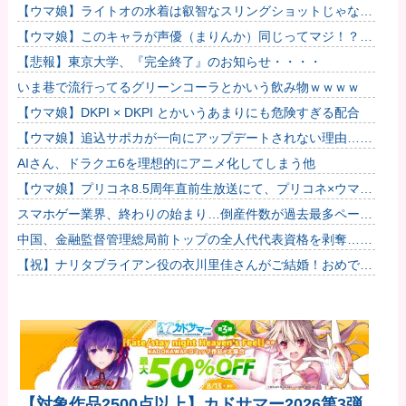
【ウマ娘】ライトオの水着は叡智なスリングショットじゃなく
て多分これ。
【ウマ娘】このキャラが声優（まりんか）同じってマジ！？
←「スズカさんみたいな演技の方がレアだと聞いて驚いたよ」
【悲報】東京大学、『完全終了』のお知らせ・・・・
いま巷で流行ってるグリーンコーラとかいう飲み物ｗｗｗｗ
【ウマ娘】DKPI × DKPI とかいうあまりにも危険すぎる配合
【ウマ娘】追込サポカが一向にアップデートされない理由…
「これだけ出さないってことは」
AIさん、ドラクエ6を理想的にアニメ化してしまう他
【ウマ娘】プリコネ8.5周年直前生放送にて、プリコネ×ウマ娘
コラボの開催について告知が！？今秋予定で詳細については後
スマホゲー業界、終わりの始まり…倒産件数が過去最多ペース
日発...
「数億円かけても爆ﾀﾋ」
中国、金融監督管理総局前トップの全人代代表資格を剥奪…重
大な規律違反で！
【祝】ナリタブライアン役の衣川里佳さんがご結婚！おめでと
うございます！
【対象作品2500点以上】カドサマー2026第3弾