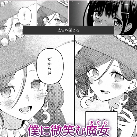
広告を閉じる
【画像】閉店間際の回転ずし、ネタの量がバグってる
と話題にｗｗ...
【画像】ハンターハンターさん、ガチで最強の新能力
を登場させて...
女性「レイプされました」検事「嘘では？」女性「傷
ついたので訴...
【速報】ひろゆき、離婚へｗｗｗ
宇宙人はいる？いて座の方角から72秒間捉えた強い電
波、50年...
【悲報】クレヨンしんちゃんでエッッッしたいキャ
ラ、満場一致で...
「今日のお前らが言うな大賞？」とメディア関係者の
一般人への苦...
AHRA「DH導入が遅すぎる、たまにピッチャーが打っ
たからっ...