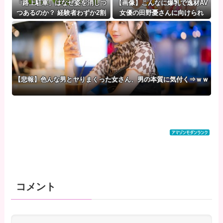
「路上駐車」はなぜ姿を消しつ
【画像】こんなに爆乳で逸材AV
つあるのか？ 経験者わずか2割
女優の田野憂さんに向けられ
という衝撃!「昔は普通だった光
た、心無い人達が許せな
景」が変わり始めた理由とは
い・・・・・・
[七波羅探題★]
【悲報】色んな男とヤりまくった女さん、男の本質に気付く⇒ｗｗ
コメント