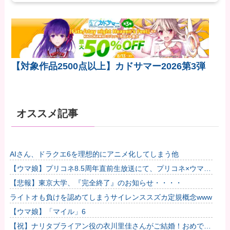
【対象作品2500点以上】カドサマー2026第3弾
オススメ記事
AIさん、ドラクエ6を理想的にアニメ化してしまう他
【ウマ娘】プリコネ8.5周年直前生放送にて、プリコネ×ウマ娘
コラボの開催について告知が！？今秋予定で詳細については後
【悲報】東京大学、『完全終了』のお知らせ・・・・
日発...
ライトオも負けを認めてしまうサイレンススズカ定規概念www
【ウマ娘】「マイル」6
【祝】ナリタブライアン役の衣川里佳さんがご結婚！おめでと