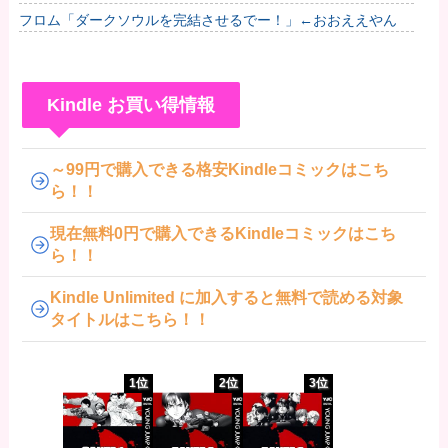
うございます！
フロム「ダークソウルを完結させるでー！」←おおええやん
Kindle お買い得情報
～99円で購入できる格安Kindleコミックはこち
ら！！
現在無料0円で購入できるKindleコミックはこち
ら！！
Kindle Unlimited に加入すると無料で読める対象
タイトルはこちら！！
1位
2位
3位