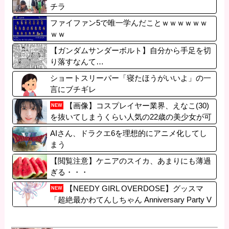
チラ
ファイファン5で唯一学んだことｗｗｗｗｗｗ
ｗｗ
【ガンダムサンダーボルト】自分から手足を切
り落すなんて…
ショートスリーパー「寝たほうがいいよ」の一
言にブチギレ
【画像】コスプレイヤー業界、えなこ(30)
NEW
を抜いてしまうくらい人気の22歳の美少女が可
愛すぎる
AIさん、ドラクエ6を理想的にアニメ化してし
まう
【閲覧注意】ケニアのスイカ、あまりにも薄過
ぎる・・・
【NEEDY GIRL OVERDOSE】グッスマ
NEW
「超絶最かわてんしちゃん Anniversary Party V
er.」フィギュア【明日発売！】