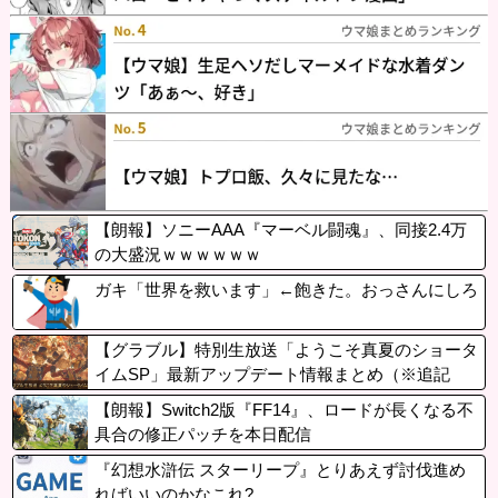
【朗報】ソニーAAA『マーベル闘魂』、同接2.4万
の大盛況ｗｗｗｗｗｗ
ガキ「世界を救います」←飽きた。おっさんにしろ
【グラブル】特別生放送「ようこそ真夏のショータ
イムSP」最新アップデート情報まとめ（※追記
中）
【朗報】Switch2版『FF14』、ロードが長くなる不
具合の修正パッチを本日配信
『幻想水滸伝 スターリープ』とりあえず討伐進め
ればいいのかなこれ?