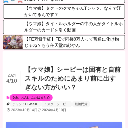
【ウマ娘】タクトのクマちゃんTシャツ、なんで汗
かいてるんです？
【ウマ娘】タイトルホルダーの中の人がタイトルホ
ルダーのカードを引く動画
【FE万紫千紅】FEで同接9万人って普通に化け物
じゃね？もう任天堂の顔やん
【ウマ娘】シービーは固有と自前
2024
スキルのためにあまり前に出す
4/10
ぎない方がいい？
5ch、おんj、ふたばまとめ
チャンミCLASSIC
ミスターシービー
凱旋門賞
2023年10月14日
2024年4月10日