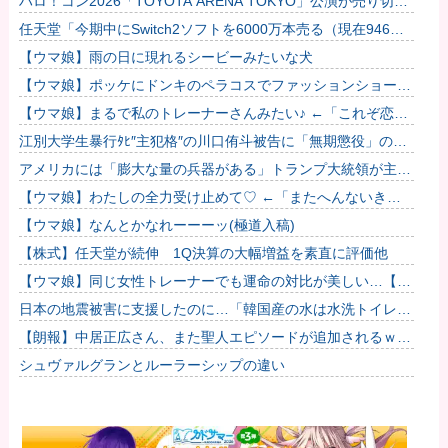
ハロ！コン2026「TOYOTA ARENA TOKYO」公演が売り切れ
ない
任天堂「今期中にSwitch2ソフトを6000万本売る（現在946万
本達成）」
【ウマ娘】雨の日に現れるシービーみたいな犬
【ウマ娘】ポッケにドンキのペラコスでファッションショーし
てほしい…
【ウマ娘】まるで私のトレーナーさんみたい♪ ←「これぞ恋愛
強者スペ一族…」
江別大学生暴行ﾀﾋ″主犯格″の川口侑斗被告に「無期懲役」の判
決→当時17歳少年に「懲役30年」の判決
アメリカには「膨大な量の兵器がある」トランプ大統領が主
張…在庫枯渇の報道受け！
【ウマ娘】わたしの全力受け止めて♡ ←「またへんないきも
のがふえてる…」
【ウマ娘】なんとかなれーーーッ(極道入稿)
【株式】任天堂が続伸 1Q決算の大幅増益を素直に評価他
【ウマ娘】同じ女性トレーナーでも運命の対比が美しい…【ス
タブロ第63話】他
日本の地震被害に支援したのに…「韓国産の水は水洗トイレ
に」
【朗報】中居正広さん、また聖人エピソードが追加されるｗｗ
ｗｗｗ
シュヴァルグランとルーラーシップの違い