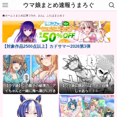
ウマ娘まとめ速報うまろぐ
ホーム
まとめ記事
5ch、おんj、ふたばまとめ
【対象作品2500点以上】カドサマー2026第3弾
【ウマ娘】この親子の破壊力…ア
【ウマ娘】隙あらば、タフ自慢！
イちゃんと一緒に海へ遊びに行き
しゃあっ！！！
たい人生だった。