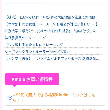
【株式】任天堂が続伸 1Q決算の大幅増益を素直に評価他
【ウマ娘】同じ女性トレーナーでも運命の対比が美しい…【ス
タブロ第63話】他
江別大学生暴行ﾀﾋ″主犯格″の川口侑斗被告に「無期懲役」の判
決→当時17歳少年に「懲役30年」の判決
学級委員長のトレーニング
【ウマ娘】学級委員長のトレーニング
シュヴァルグランとルーラーシップの違い
【ガンプラ再販】 「ガンダムビルドファイターズ 選抜選挙」
【本日投票開始】
Kindle お買い得情報
～99円で購入できる格安Kindleコミックはこち
ら！！