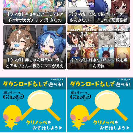
【ウマ娘】キセキとアーモンドア
【ウマ娘】まるで私のトレーナー
イのサポカガチャって引きなの
さんみたい♪ ←「これぞ恋愛強者
だ？
スペ一族…」
【ウマ娘】赤ちゃん時代のルラち
【ウマ娘】好きなロリウマ娘を選
とアルヴさん…後ろにママが見え
んでね
るな？