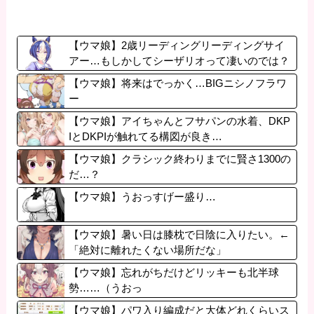
【ウマ娘】2歳リーディングリーディングサイ
アー…もしかしてシーザリオって凄いのでは？
【ウマ娘】将来はでっかく…BIGニシノフラワ
ー
【ウマ娘】アイちゃんとフサパンの水着、DKP
IとDKPIが触れてる構図が良き…
【ウマ娘】クラシック終わりまでに賢さ1300の
だ…？
【ウマ娘】うおっすげー盛り…
【ウマ娘】暑い日は膝枕で日陰に入りたい。←
「絶対に離れたくない場所だな」
【ウマ娘】忘れがちだけどリッキーも北半球
勢……（うおっ
【ウマ娘】パワ入り編成だと大体どれくらいス