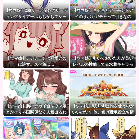
【ウマ娘】2歳リーディングリーデ
【ウマ娘】キセキとアーモンドア
ィングサイアー…もしかしてシー
イのサポカガチャって引きなの
ザリオって凄いのでは？
だ？
【ウマ娘】デジレーンは可愛いの
【ウマ娘】引いておいた方が良い
は許す。スペ魚は…
レベルの性能してる水着キャラっ
て誰かいたっけ？←「いっぱいい
るぞ」
【ウマ娘】胸のデカイ合法ウマ娘
【ウマ娘】8月LoHは誰を使うのが
とかそりゃ国関係なく人気出るわ
いいのだ？ 他、逃げ継承役立ち情
な
報など