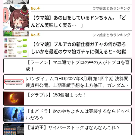
【ラーメン】マユ通でトプロの中の人がトプロを育
成！
[バンダイナムコHD]2027年3月期 第1四半期 決算関
連資料公開。上期業績予想を上方修正、ガンダム・
ドラゴンボール・ONE PIECEが好調、ゲーム事業
【グラブル】150個溜まった！
は前年大型タイトルの反動減
【まどドラ】次のやちよさんは実装するならドッペ
ルだろう
【遊戯王】サイバーストラクはなんなんこれ？