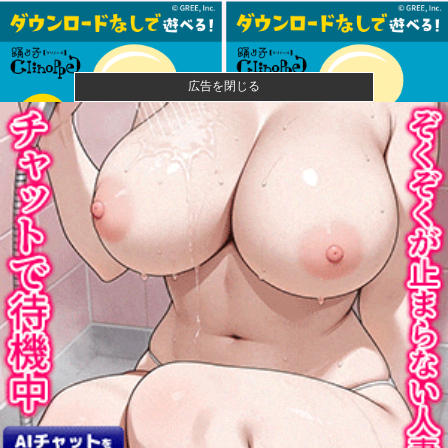
広告を閉じる
可愛すぎるおむすび屋さん（28）、新店舗に4000万円
クラフ...
【悲報】ショートスリーパー堀さん、対面で高須幹弥
にブチギレる...
【閲覧注意】元臆女キャバ嬢の首吊り自●配信、拡散さ
れまくって...
【悲報】風俗嬢やってる女の末路ｗｗｗｗｗｗｗｗｗ
ｗｗ
【画像】国連、初の女性総長が誕生か この2人の一騎
打ちになり...
【仮面ライダーアギト】CSG「フレイムセイバー」
【プレバン受...
「高市早苗はどんだけ自己顕示欲が強いんだ」と左派
が『高木美帆...
カープファン最下位転落で2軍由宇球場の移転先を考え
始める。他