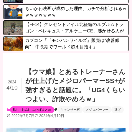
ちいかわ映画が成功した理由、ガチで分析されるｗ
ｗｗｗｗｗｗｗ
【FF14】クレセントアイル北征編のルブルムドラ
ゴン・ペレキュス・アルケニーCE、沸かせる人が
いなくてレアCEになる。「倒したからって特に何
カプコン「『モンハンワイルズ』販売は“改善傾
もないし…」
向”―中長期でワールド超え目指す」
【ウマ娘】とあるトレーナーさん
が仕上げたメジロパーマーSS+が
2024
4/10
強すぎると話題に。「UG4くらい
つよい、詐欺やめろｗ」
5ch、おんj、ふたばまとめ
キャンサー杯
メジロパーマー
逃げ
2022年7月7日
2024年4月10日