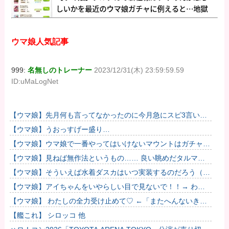
ウマ娘人気記事
999:
名無しのトレーナー
2023/12/31(木) 23:59:59.59
ID:uMaLogNet
【ウマ娘】先月何も言ってなかったのに今月急にスピ3言い出
したのが怪しいよな。
【ウマ娘】うおっすげー盛り…
【ウマ娘】ウマ娘で一番やってはいけないマウントはガチャで
も育成でもグッズでもなく、これ。
【ウマ娘】見ねば無作法というもの…… 良い眺めだタルマ
エ…（殴
【ウマ娘】そういえば水着ダスカはいつ実装するのだろう（ﾃﾞ
ｯｯｯ
【ウマ娘】アイちゃんをいやらしい目で見ないで！！→ わか
りました…
【ウマ娘】 わたしの全力受け止めて♡ ←「またへんないきも
のがふえてる…」
【艦これ】 シロッコ 他