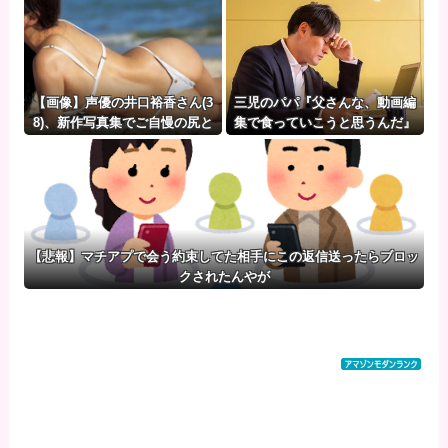
【画像】声優の井口裕香さん(3
三児のパパ『父さんな、動画編
8)、新作写真集でご自慢の尻と
集で食っていこうと思うんだ』
お●ぱいを披露ｗｗｗｗｗｗ
→結果
【悲報】マチアプで会う約束してた相手にこの返信送ったらブロッ
クされたんやが