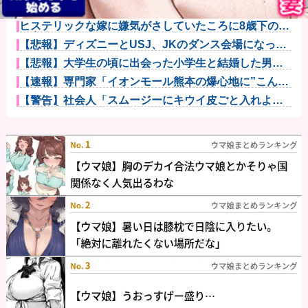
【画像あり】ディズニーの「おいなり巻（600円）」、
卑猥すぎ...
ヒステリックな嫁に嫌気がさしていたころに8歳下の女
と出会った...
【悲報】ディズニーとUSJ、JKのダンス会場になって
しまうｗ...
【悲報】大学生の頃に出会った小学生と結婚した男、
めちゃくちゃ...
【速報】専門家「イオンモール熊本の爆心地に”こんな
もの”があ...
【警告】社会人「スムージーにキウイ皮ごと入れよ。
これ美容にい...