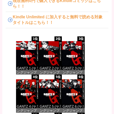
現在無料0円で購入できるKindleコミックはこち
ら！！
Kindle Unlimited に加入すると無料で読める対象
タイトルはこちら！！
1位
2位
3位
GANTZ 1 (ヤ
GANTZ 2 (ヤ
GANTZ 3 (ヤ
ングジャンプ
ングジャンプ
ングジャンプ
コミックス
コミックス
コミックス
4位
5位
6位
DIGITAL)
DIGITAL)
DIGITAL)
価格：¥100
価格：¥100
価格：¥100
GANTZ 4 (ヤ
GANTZ 5 (ヤ
GANTZ 6 (ヤ
ングジャンプ
ングジャンプ
ングジャンプ