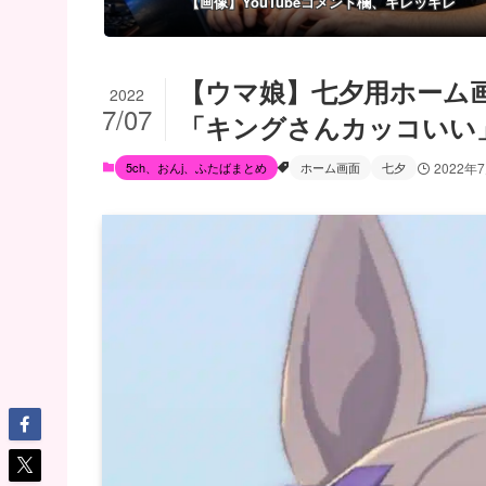
【画像】YouTubeコメント欄、キレッキレ
【ウマ娘】七夕用ホーム
2022
7/07
「キングさんカッコいい
5ch、おんj、ふたばまとめ
ホーム画面
七夕
2022年