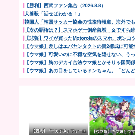
【勝利】西武ファン集合（2026.8.8）
犬養毅「話せばわかる！」
韓国人「韓国サッカー協会の性接待報道、海外でも大
【次の覇権は？】スマホゲー倒産急増 🍙ですら
【悲報】ワイが買ったMotorolaのスマホ、ポンコ
【ウマ娘】差しはエバヤンタクトの賢2構成に可能性
【ウマ娘】可愛いのに不穏な空気を隠せない、うっか
【ウマ娘】胸のデカイ合法ウマ娘とかそりゃ国関係な
【ウマ娘】あの目をしているドンちゃん。「どんどん
【ウマ娘】先月何も言ってなかったのに今月急にスピ
【朗報】Switch2、ゲームキューブを抜く。発売約1年
【J2第1節 八戸×富山】八戸が記念すべきJ2初勝利！
西武ドラ１小島大河、試合をひっくり返す逆転２
地上波された「BLACK SAMURAI SUMMIT 20...
【アクナイ】VEC-Cクリアできねえ メカニスト
【スパロボY】アニバーサリーエキスパンションパッ
【競馬】「デカすぎ」フォーエ
【ウマ娘】ウマ娘とウマ