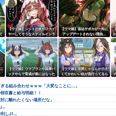
だ
【ウマ娘】シットの炎がファイ
【ウマ娘】追込サポカが一向に
て
ヤーしてそうなスティルインラ
アップデートされない理由…
カ
ブ（セーラーマーズ衣装）
「これだけ出さないってこと
は」
に
【ウマ娘】ウマプランや因果パ
【ウマ娘】世間じゃなんか小さ
ックやらで育成が楽にはなった
くてかわいい奴が流行ってるら
けどハードルも高くなってるん
しいな？
だ。
悪すぎる組み合わせｗｗｗ「大変なことに…」
の領収書と給与明細！！
絶対に離れたくない場所だな」
..
J1...