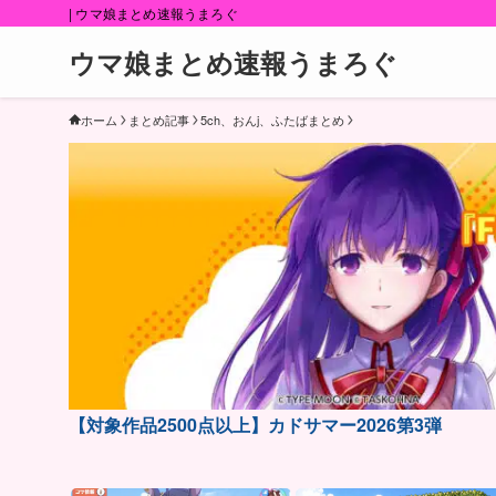
| ウマ娘まとめ速報うまろぐ
ウマ娘まとめ速報うまろぐ
ホーム
まとめ記事
5ch、おんj、ふたばまとめ
【対象作品2500点以上】カドサマー2026第3弾