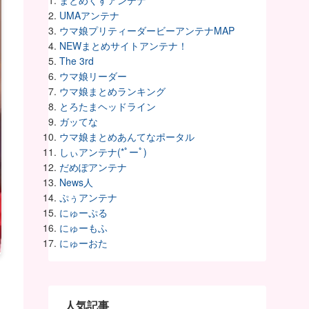
まとめくすアンテナ
UMAアンテナ
ウマ娘プリティーダービーアンテナMAP
NEWまとめサイトアンテナ！
The 3rd
ウマ娘リーダー
ウマ娘まとめランキング
とろたまヘッドライン
ガッてな
ウマ娘まとめあんてなポータル
しぃアンテナ(*ﾟーﾟ)
だめぽアンテナ
News人
ぷぅアンテナ
にゅーぷる
にゅーもふ
にゅーおた
人気記事