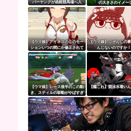
山でカップラーメンのスープだったら飲み干すわ
バーヤングが函館競馬場へ入
の大きさのイメー
厩 573キロ 矢作師「もう1段
【ウマ娘】（審議）無凸ブーケと完凸シャカール、中
パワーアップ」
【ウマ娘】覚醒Lv6、7の解放が今後2か月置きに実装
【ウマ娘】アイネスのこのモー
【ウマ娘】ごぞんじの事
ションいつの間にか修正されて
んじないのですか！
たのか
【ウマ娘】レース後半のこの動
【艦これ】競泳水着いん
き、スティルの挙動がやばすぎ
る。