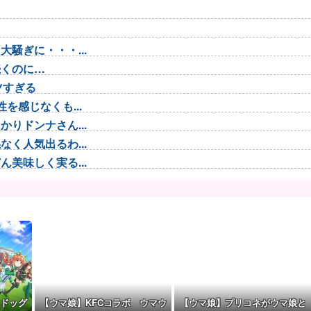
騒ぎに・・・...
続くのに…
ツすぎる
を感じなくも...
りドンナさん...
く人気出るわ...
美味しく実る...
3言い出した...
で2...
佐藤祐...
ラン！
が強い…
ク、気合入っ...
ドッグ
【ウマ娘】KFCコラボ ウマウ
【ウマ娘】プリコネがウマ娘と