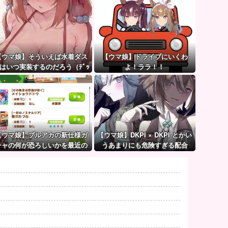
【ウマ娘】そういえば水着ダス
【ウマ娘】ドライブにいくわ
はいつ実装するのだろう（ﾃﾞｯ
よ！ララ！！
ｯｯ
【ウマ娘】ブルアカの新仕様ガ
【ウマ娘】DKPI × DKPI とかい
チャの何が恐ろしいかを最近の
うあまりにも危険すぎる配合
ウマ娘ガチャに例えると…地獄
だな？