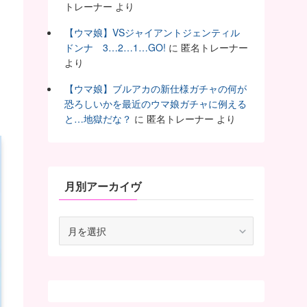
トレーナー
より
【ウマ娘】VSジャイアントジェンティル
ドンナ 3…2…1…GO!
に
匿名トレーナー
より
【ウマ娘】ブルアカの新仕様ガチャの何が
恐ろしいかを最近のウマ娘ガチャに例える
と…地獄だな？
に
匿名トレーナー
より
月別アーカイヴ
月
別
ア
ー
カ
イ