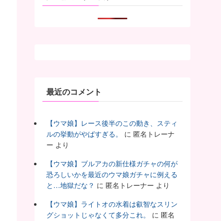
最近のコメント
【ウマ娘】レース後半のこの動き、スティ
ルの挙動がやばすぎる。
に
匿名トレーナ
ー
より
【ウマ娘】ブルアカの新仕様ガチャの何が
恐ろしいかを最近のウマ娘ガチャに例える
と…地獄だな？
に
匿名トレーナー
より
【ウマ娘】ライトオの水着は叡智なスリン
グショットじゃなくて多分これ。
に
匿名