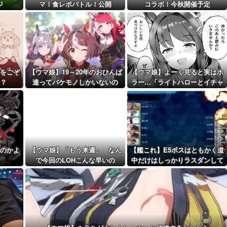
ジ
マ！食レポバトル！公開
コラボ！今秋開催予定
距離先行編成...
予定！第...
をごぞ
【ウマ娘】19～20年のおひんば
【ウマ娘】よーく見ると実はホ
？
達ってバケモノしかいないの
ラー…「ライトハローとイチャ
か？
つくスティルトレ漫画」
のかよ
【ウマ娘】「もう来週」 なん
【艦これ】E5ボスはともかく道
で今回のLOHこんな早いの
中だけはしっかりラスダンして
るじゃねーか