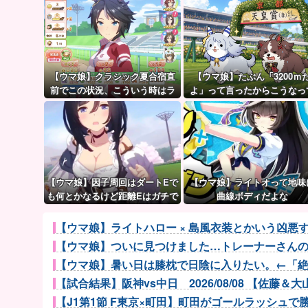
【ウマ娘】クラシック夏合宿直
【ウマ娘】たぶん「3200ｍ
前でこの状況、こういう時はラ
よ」って言ったからこうなっ
ーメン食べてもいいのかな？
るマイル犬
【ウマ娘】因子周回はダートEで
【ウマ娘】ライトオって地味
も何とかなるけど距離Eはガチで
曲線ボディだよな
無理ゲー
【ウマ娘】ライトハロー × 島風衣装とかいう凶
【ウマ娘】ついに見つけました…トレーナーさん
【ウマ娘】暑い日は膝枕で日陰に入りたい。←「
【試合結果】阪神vs中日 2026/08/08 【佐藤＆大山.
【J1第1節 F東京×町田】町田がゴールラッシュで勝利し