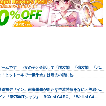
ゲームです」→女の子と会話して「弱攻撃」「強攻撃」「パリ
ュ「ヒット一本で一攫千金」は過去の話に他
鉄道初デザイン。南海電鉄が新たな空港特急をなにわ筋線へ導
00Tシャツ」「BOX of GARO」「Wall of GA...