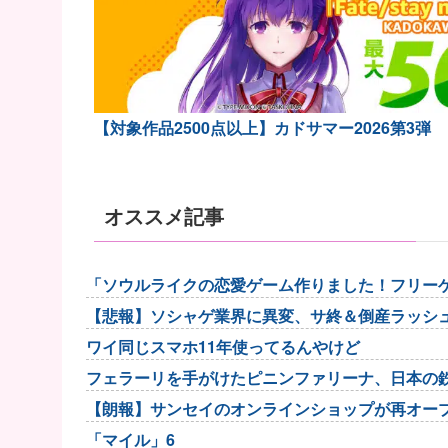
【対象作品2500点以上】カドサマー2026第3弾
オススメ記事
「ソウルライクの恋愛ゲーム作りました！フリー
ィ」「ローリング」を...
【悲報】ソシャゲ業界に異変、サ終＆倒産ラッシ
ワイ同じスマホ11年使ってるんやけど
フェラーリを手がけたピニンファリーナ、日本の
入
【朗報】サンセイのオンラインショップが再オープン 「新75
「マイル」6