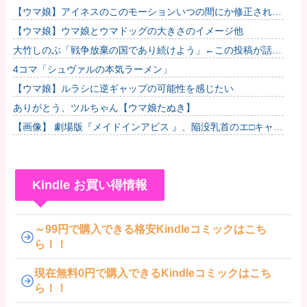
【ウマ娘】アイネスのこのモーションいつの間にか修正されて
たのか他
【ウマ娘】ウマ娘とウマドッグの大きさのイメージ他
大竹しのぶ「戦争放棄の国であり続けよう」←この投稿が話題
に
4コマ「シュヴァルの本気ラーメン」
【ウマ娘】ルラシに逆ギャップの可能性を感じたい
ありがとう、ツルちゃん【ウマ娘たぬき】
【画像】 劇場版『メイドインアビス 』、陥没乳首のエ□キャラ
「テパステ」が登場するPVが公開される
Kindle お買い得情報
～99円で購入できる格安Kindleコミックはこち
ら！！
現在無料0円で購入できるKindleコミックはこち
ら！！