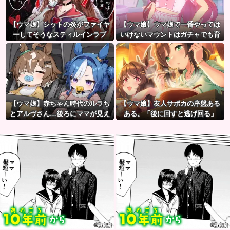
【ウマ娘】シットの炎がファイヤ
【ウマ娘】ウマ娘で一番やっては
ーしてそうなスティルインラブ
いけないマウントはガチャでも育
（セーラーマーズ衣装）
成でもグッズでもなく、これ。
【ウマ娘】赤ちゃん時代のルラち
【ウマ娘】友人サポカの序盤ある
とアルヴさん…後ろにママが見え
ある。「後に回すと逃げ回る」
るな？