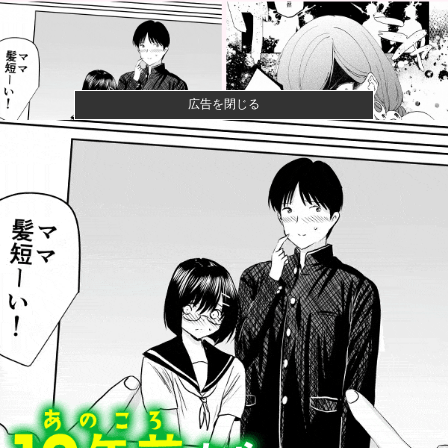
広告を閉じる
【悲報】粗品、永久追放ｗｗｗｗｗｗｗｗｗｗｗｗｗ
ｗｗ（証拠あ...
夫さん、妻に「天井のシミ数えてれば終わるでな」と
押し倒されて...
【悲報】Z世代「求刑7年のジャンポケ斎藤は口封じに
被害者殺し...
【画像】咲-saki-作者、ようやく『奇乳』に気付くｗｗ
ｗｗ
【速報】習近平が愛国心を煽った結果、日本兵を撃退
する「抗日テ...
「感動のフィナーレだ」と某野党が達成した偉業に称
賛の声が殺到...
今シーズン ソフトバンクに8勝3敗だった西武ライオン
ズさん...
【悲報】ラッパーさん、札束披露するもネット民から
新社会人の初...