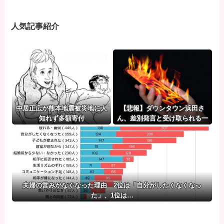
人気記事紹介
中居正広が熊本地震被災地に人
【悲報】ダウンタウン浜田さ
知れず多額寄付
ん、差別発言と受け取られる一
言で炎上ｗｗｗｗ
夫婦の営みがなくなった理由 2位は「自分がしたくなくなっ
た」、1位は…