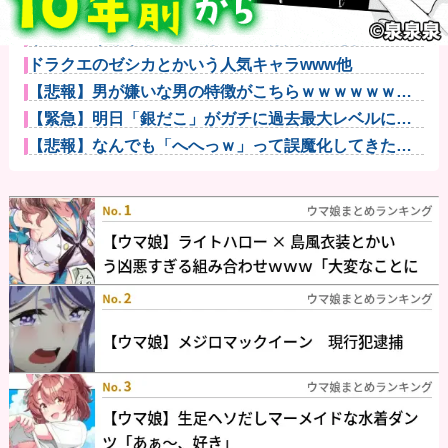
【仰天】X、メンエス嬢とラウンジ嬢が熾烈な女の争い
を繰り広げ...
【悲報】親「うちの子にはゲームは買い与えません。
本だけで十分...
ドラクエのゼシカとかいう人気キャラwww他
【悲報】男が嫌いな男の特徴がこちらｗｗｗｗｗｗｗ
ｗｗｗ
【緊急】明日「銀だこ」がガチに過去最大レベルに混
みそうwww...
【悲報】なんでも「へへっｗ」って誤魔化してきたワ
イの末路がこ...