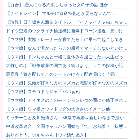
したのが怪しいよな。
【百合】 恋人になる約束しちゃった女の子の話 ほか
【ナイトレイン】 マルチに致命特化とか要らないんで…
【珍報】日向坂さん新曲タイトル、『イチャイチャ虫』ｗｗｗ
★2
ドイツ空港のウクライナ輸送機に自爆ドローン接近、見つけた
空港職員が蹴り落とす…高性能プラスチック爆弾搭載！
【ウマ娘】実際トレーナーが寝てたら上に乗って起こしてきそ
うなウマ娘
【ウマ娘】なんで暑かったらこの服着てマーチしないといけな
いんだよぉ…
【ウマ娘】ドンちゃんと一緒に夏休みを過ごしたい人生だっ
た…
大竹しのぶ「戦争放棄の国であり続けよう」←この投稿が話題
に
馬鹿客「置き配してこのシートかけろ」配達員ぼく「🤔」
【ウマ娘】先頭が好きな方のスズカと戦闘が好きな方のスズカ
【ウマ娘】ステゴドリジャ「パパぁ♥」
【ウマ娘】アイネスのこのモーションいつの間にか修正されて
たのか他
【ウマ娘】ウマ娘とウマドッグの大きさのイメージ他
ミッチーこと及川光博さん、56歳で再婚→新しい命まで授かる
ｗｗｗｗｗ
中道改革連合、全国キャラバン開始も「で、お前誰？」状態ｗ
ｗｗｗｗ
ありがとう、ツルちゃん【ウマ娘たぬき】