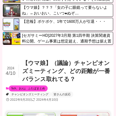
さんも美人だ！毎日行こう！」
【ウマ娘】？？？「女の子に眼鏡って要らないよ
ね」←おいおい、こいつ●ぬぞ…
【悲報】ポケポケ、1年で1600万人が引退・・・
[セガサミーHD]2027年3月期 第1四半期 決算関連資
料公開。ゲーム事業は想定超え、通期予想は据え置
き
【ウマ娘】（議論）チャンピオン
2024
ズミーティング、どの距離が一番
4/10
バランス取れてる？
5ch、おんj、ふたばまとめ
チャンピオンズミーティング
皆さんの反応
2022年9月20日
2024年4月10日