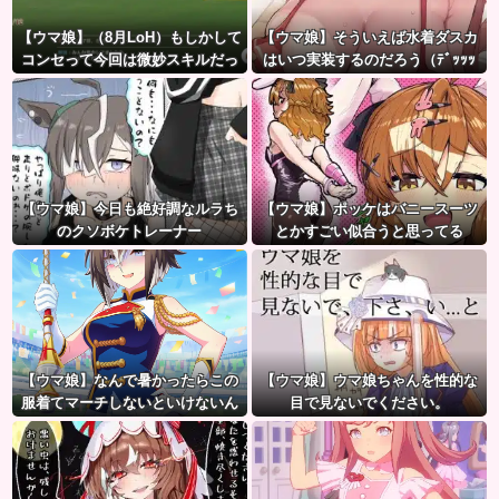
【ウマ娘】（8月LoH）もしかして
【ウマ娘】そういえば水着ダスカ
コンセって今回は微妙スキルだっ
はいつ実装するのだろう（ﾃﾞｯｯｯ
たりするか？
【ウマ娘】今日も絶好調なルラち
【ウマ娘】ポッケはバニースーツ
のクソボケトレーナー
とかすごい似合うと思ってる
【ウマ娘】なんで暑かったらこの
【ウマ娘】ウマ娘ちゃんを性的な
服着てマーチしないといけないん
目で見ないでください。
だよぉ…