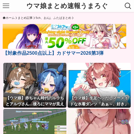
ウマ娘まとめ速報うまろぐ
ホーム
まとめ記事
5ch、おんj、ふたばまとめ
【対象作品2500点以上】カドサマー2026第3弾
【ウマ娘】赤ちゃん時代のルラち
【ウマ娘】生足ヘソだしマーメイ
とアルヴさん…後ろにママが見え
ドな水着ダンツ「あぁ～、好き」
るな？