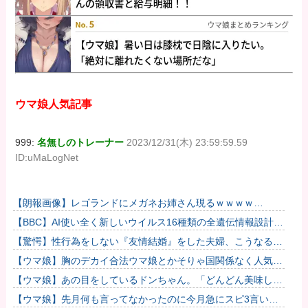
ウマ娘人気記事
999:
名無しのトレーナー
2023/12/31(木) 23:59:59.59
ID:uMaLogNet
【朗報画像】レゴランドにメガネお姉さん現るｗｗｗｗ
【Pickup07093028】
【BBC】AI使い全く新しいウイルス16種類の全遺伝情報設計に
初成功
【驚愕】性行為をしない『友情結婚』をした夫婦、こうなる
⇒･･･！！！
【ウマ娘】胸のデカイ合法ウマ娘とかそりゃ国関係なく人気出
るわな
【ウマ娘】あの目をしているドンちゃん。「どんどん美味しく
実る…♡」
【ウマ娘】先月何も言ってなかったのに今月急にスピ3言い出