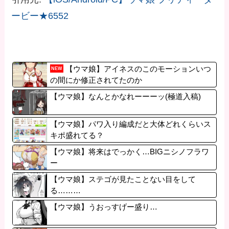
ービー★6552
【ウマ娘】アイネスのこのモーションいつ
NEW
の間にか修正されてたのか
【ウマ娘】なんとかなれーーーッ(極道入稿)
【ウマ娘】パワ入り編成だと大体どれくらいス
キポ盛れてる？
【ウマ娘】将来はでっかく…BIGニシノフラワ
ー
【ウマ娘】ステゴが見たことない目をして
る………
【ウマ娘】うおっすげー盛り…