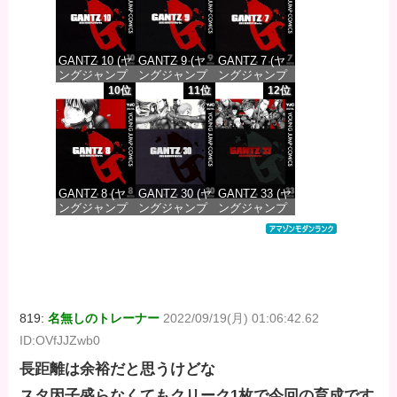
価格：¥100
価格：¥100
価格：¥100
GANTZ 10 (ヤ
GANTZ 9 (ヤ
GANTZ 7 (ヤ
ングジャンプ
ングジャンプ
ングジャンプ
コミックス
コミックス
コミックス
10位
11位
12位
DIGITAL)
DIGITAL)
DIGITAL)
価格：¥100
価格：¥100
価格：¥100
GANTZ 8 (ヤ
GANTZ 30 (ヤ
GANTZ 33 (ヤ
ングジャンプ
ングジャンプ
ングジャンプ
コミックス
コミックス
コミックス
DIGITAL)
DIGITAL)
DIGITAL)
価格：¥100
価格：¥100
価格：¥100
819:
名無しのトレーナー
2022/09/19(月) 01:06:42.62
ID:OVfJJZwb0
長距離は余裕だと思うけどな
スタ因子盛らなくてもクリーク1枚で今回の育成です