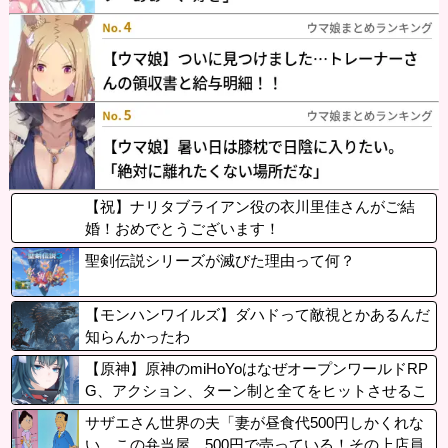
【祝】ナリタブライアン役の衣川里佳さんがご結
婚！おめでとうございます！
聖剣伝説シリーズが滅びた理由って何？
【モンハンワイルズ】ダハドって敵視とかあるんだ
知らんかったわ
【原神】原神のmiHoYoはなぜオープンワールドRP
G、アクション、ターン制と全てをヒットさせるこ
とができたのか
サザエさん世界の夫「妻が昼食代500円しかくれな
い…この弁当屋、500円で売っている！その上店員