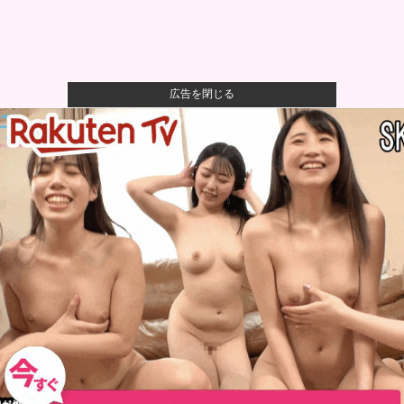
広告を閉じる
オコエ瑠偉、メキシコに渡って2球団を即クビ→SNS更
新が3ヶ...
【警告】社会人「スムージーにキウイ皮ごと入れよ。
これ美容にい...
【悲報】風俗嬢やってる女の末路ｗｗｗｗｗｗｗｗｗ
ｗｗ
【悲報】映画館の客、ほぼバイオテロレベルのやらか
しで観客が避...
伊Autosprint誌：ニューエイ代表渾身のアストンマー
チ...
【驚愕】田中みな実さん、妊娠中に“背中ぱっくり”ド
レス＆10...
【悲報】Googleのエンジニア「AIで仕事がつまらなく
なっ...
広島・モンテロ、怠慢プレー 走ればセーフだったの
にベンチへ帰...