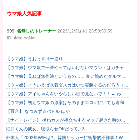
ウマ娘人気記事
999:
名無しのトレーナー
2023/12/31(木) 23:59:59.59
ID:uMaLogNet
【ウマ娘】うおっすげー盛り…
【ウマ娘】ウマ娘で一番やってはいけないマウントはガチャで
も育成でもグッズでもなく、これ。
【ウマ娘】見ねば無作法というもの…… 良い眺めだタルマ
エ…（殴
【ウマ娘】そういえば水着ダスカはいつ実装するのだろう（ﾃﾞ
ｯｯｯ
【ウマ娘】アイちゃんをいやらしい目で見ないで！！→ わか
りました…
【ウマ娘】初期ウマ娘の原案はそのままエロゲにいても違和感
がないんだ。
【百合】 なつみず☆バトル ほか
【ナイトレイン】 拗ねカスが棒立ちするマッチ起きた時の対
処法
細井くんの彼女、寝取らせOKだってよ3
外国人「2002年W杯は?」韓国サッカーに衝撃的不祥事！W杯