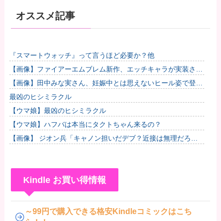
オススメ記事
『スマートウォッチ』って言うほど必要か？他
【画像】ファイアーエムブレム新作、エッチキャラが実装され
て始まるｗｗｗｗｗ他
【画像】田中みな実さん、妊娠中とは思えないヒール姿で登場
してしまう
最凶のヒシミラクル
【ウマ娘】最凶のヒシミラクル
【ウマ娘】ハフバは本当にタクトちゃん来るの？
【画像】 ジオン兵「キャノン担いだデブ？近接は無理だろ
（笑）」→
Kindle お買い得情報
～99円で購入できる格安Kindleコミックはこち