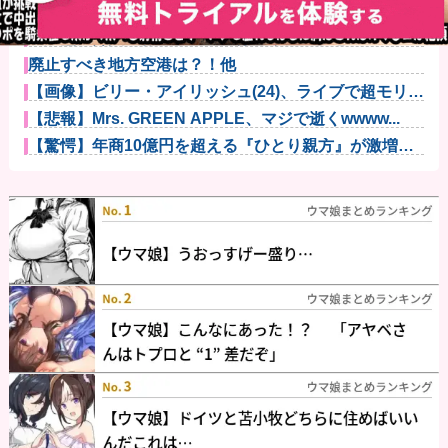
【速報】全国の女子高生、お前らに苦言ｗｗｗｗｗｗ
ｗｗｗｗ他
泥酔した義父「お前らの遺産は減額だ！」意味不明な
ので問い詰め...
廃止すべき地方空港は？！他
【画像】ビリー・アイリッシュ(24)、ライブで超モリマ
ンスジ...
【悲報】Mrs. GREEN APPLE、マジで逝くwwww...
【驚愕】年商10億円を超える『ひとり親方』が激増
Mac m...