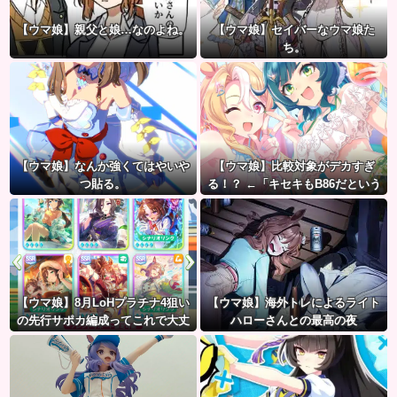
【ウマ娘】親父と娘…なのよね。
【ウマ娘】セイバーなウマ娘た
ち。
【ウマ娘】なんか強くてはやいや
【ウマ娘】比較対象がデカすぎ
つ貼る。
る！？ ←「キセキもB86だという
のにな…」
【ウマ娘】8月LoHプラチナ4狙い
【ウマ娘】海外トレによるライト
の先行サポカ編成ってこれで大丈
ハローさんとの最高の夜
夫？