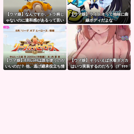
【ウマ娘】なんですか、トラ柄じ
【ウマ娘】ライトオって地味に曲
ゃないのに違和感があるって言い
線ボディだよな
たいんですか？
【ウマ娘】8月LoHは誰を使うのが
【ウマ娘】そういえば水着ダスカ
いいのだ？ 他、逃げ継承役立ち情
はいつ実装するのだろう（ﾃﾞｯｯｯ
報など