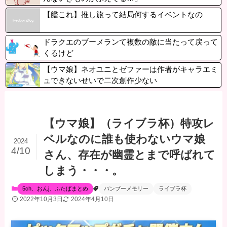
【艦これ】推し旅って結局何するイベントなの
ドラクエのブーメランて複数の敵に当たって戻って
くるけど
【ウマ娘】ネオユニとゼファーは作者がキャラエミ
ュできないせいで二次創作少ない
【ウマ娘】（ライブラ杯）特攻レ
ベルなのに誰も使わないウマ娘
2024
4/10
さん、存在が幽霊とまで呼ばれて
しまう・・・。
5ch、おんj、ふたばまとめ
バンブーメモリー
ライブラ杯
2022年10月3日
2024年4月10日