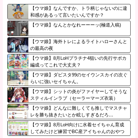
【ウマ娘】なんですか、トラ柄じゃないのに違
和感があるって言いたいんですか？
【ウマ娘】なんとかなれーーーッ(極道入稿)
【ウマ娘】海外トレによるライトハローさんと
の最高の夜
【ウマ娘】8月LoHプラチナ4狙いの先行サポカ
編成ってこれで大丈夫？
【ウマ娘】ダビスタ99のセイウンスカイの次ぐ
らいに強いセイちゃん。
【ウマ娘】シットの炎がファイヤーしてそうな
スティルインラブ（セーラーマーズ衣装）
【ウマ娘】どんなに難しくても推しでマスチャ
レを勝ち抜きたいとか眩しすぎるだろ…
【ウマ娘】8月LoH向けに水着セイちゃん育成
してみたけど練習でBC産アイちゃんのおやつ