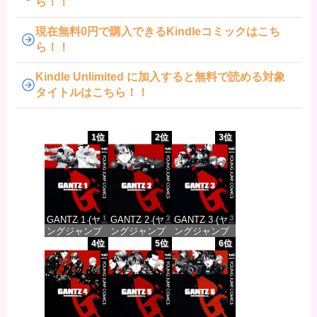
ら！！
現在無料0円で購入できるKindleコミックはこち
ら！！
Kindle Unlimited に加入すると無料で読める対象
タイトルはこちら！！
1位
2位
3位
GANTZ 1 (ヤ
GANTZ 2 (ヤ
GANTZ 3 (ヤ
ングジャンプ
ングジャンプ
ングジャンプ
コミックス
コミックス
コミックス
4位
5位
6位
DIGITAL)
DIGITAL)
DIGITAL)
価格：¥100
価格：¥100
価格：¥100