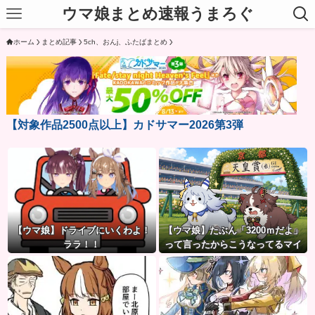
ウマ娘まとめ速報うまろぐ
ホーム
まとめ記事
5ch、おんj、ふたばまとめ
【対象作品2500点以上】カドサマー2026第3弾
【ウマ娘】ドライブにいくわよ！
【ウマ娘】たぶん「3200ｍだよ」
ララ！！
って言ったからこうなってるマイ
ル犬