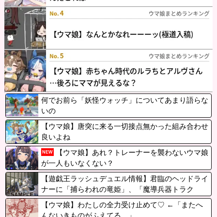
何でお前ら「妖怪ウォッチ」についてあまり語らな
いの
【ウマ娘】唐突に来る一切接点無かった組み合わせ
良いよね
【ウマ娘】あれ？トレーナーを襲わないウマ娘
NEW
が一人もいなくない？
【遊戯王ラッシュデュエル情報】君臨のヘッドライ
ナーに「捕らわれの竜姫」、「魔導兵器トラク
ト」、「魔導兵騎ゼノ・ワン」、「救惺招集」が新
【ウマ娘】わたしの全力受け止めて♡ ←「またへ
規収録決定！
んないきものがふえてる…」