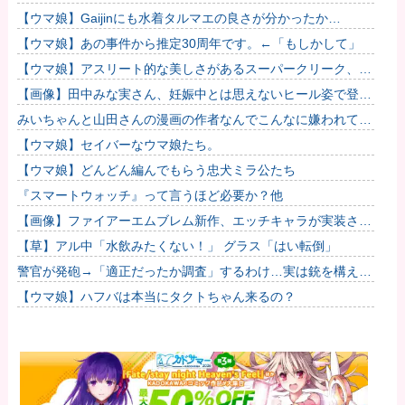
予選でレフリーへの性的接待発覚！海外騒然！【海外の反応】
【ウマ娘】Gaijinにも水着タルマエの良さが分かったか…
【ウマ娘】あの事件から推定30周年です。←「もしかして」
【ウマ娘】アスリート的な美しさがあるスーパークリーク、い
いよね…
【画像】田中みな実さん、妊娠中とは思えないヒール姿で登場
してしまう
みいちゃんと山田さんの漫画の作者なんでこんなに嫌われてる
んだろうな
【ウマ娘】セイバーなウマ娘たち。
【ウマ娘】どんどん編んでもらう忠犬ミラ公たち
『スマートウォッチ』って言うほど必要か？他
【画像】ファイアーエムブレム新作、エッチキャラが実装され
て始まるｗｗｗｗｗ他
【草】アル中「水飲みたくない！」 グラス「はい転倒」
警官が発砲→「適正だったか調査」するわけ…実は銃を構えた
だけで警察本部長まで報告！
【ウマ娘】ハフバは本当にタクトちゃん来るの？