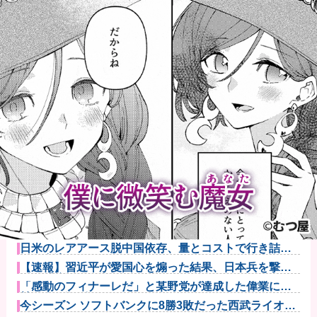
【悲報】粗品、永久追放ｗｗｗｗｗｗｗｗｗｗｗｗｗ
ｗｗ（証拠あ...
夫さん、妻に「天井のシミ数えてれば終わるでな」と
押し倒されて...
【悲報】Z世代「求刑7年のジャンポケ斎藤は口封じに
被害者殺し...
【画像】咲-saki-作者、ようやく『奇乳』に気付くｗｗ
ｗｗ
日米のレアアース脱中国依存、量とコストで行き詰ま
り…台湾メデ...
【速報】習近平が愛国心を煽った結果、日本兵を撃退
する「抗日テ...
「感動のフィナーレだ」と某野党が達成した偉業に称
賛の声が殺到...
今シーズン ソフトバンクに8勝3敗だった西武ライオン
ズさん...