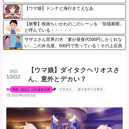
【ウマ娘】ドンナと海行きてえなあ
【衝撃】映画ちいかわのこのシーンを「領域展開」
と呼んでいる・・・・・
サザエさん世界の夫「妻が昼食代500円しかくれな
い…この弁当屋、500円で売っている！その上店員
さんも美人だ！毎日行こう！」
【ウマ娘】ダイタクヘリオスさ
2022
10/02
ん、意外とデカい？
5ch、おんj、ふたばまとめ
イラスト
ダイタクヘリオス
2022年10月3日