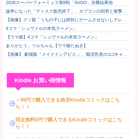
2026スーパーフォーミュラ第8戦「SUGO」決勝結果他
論争になった「ディスク販売終了」、カプコンの回答と衝撃の
詳細がコチラ・・・「え？ウチはデジタルが9割なんで特に影
【画像】クソ親「うちの子には絶対にゲームさせないしテレビ
響ないっ...
も見させない！！！！！」
4コマ「シュヴァルの本気ラーメン」
【ウマ娘】4コマ「シュヴァルの本気ラーメン」
ありがとう、ツルちゃん【ウマ娘たぬき】
【画像】 劇場版『メイドインアビス 』、陥没乳首のエ□キャラ
「テパステ」が登場するPVが公開される
Kindle お買い得情報
～99円で購入できる格安Kindleコミックはこち
ら！！
現在無料0円で購入できるKindleコミックはこち
ら！！