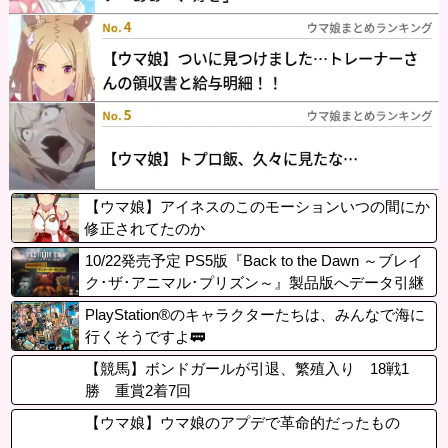
【ウマ娘】アイネスのこのモーションいつの間にか
修正されてたのか
10/22発売予定 PS5版『Back to the Dawn ～ブレイ
ク･ザ･アニマル･プリズン～』製品版へデータ引継
ぎ可能な「体験版」が配信開始！
PlayStation®のキャラクターたちは、みんなで海に
行くそうですよ🚃
【競馬】ボンドガールが引退、繁殖入り 18戦1
勝 重賞2着7回
【ウマ娘】ウマ娘のアプデで革命的だったもの