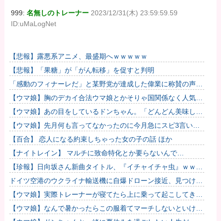
999:
名無しのトレーナー
2023/12/31(木) 23:59:59.59
ID:uMaLogNet
【悲報】露悪系アニメ、最盛期へｗｗｗｗｗ
【悲報】「果糖」が「がん転移」を促すと判明
「感動のフィナーレだ」と某野党が達成した偉業に称賛の声が
殺到、なんかヒーロー番組の最終回を見ているような気分
【ウマ娘】胸のデカイ合法ウマ娘とかそりゃ国関係なく人気出
に……
るわな
【ウマ娘】あの目をしているドンちゃん。「どんどん美味しく
実る…♡」
【ウマ娘】先月何も言ってなかったのに今月急にスピ3言い出
したのが怪しいよな。
【百合】 恋人になる約束しちゃった女の子の話 ほか
【ナイトレイン】 マルチに致命特化とか要らないんで…
【珍報】日向坂さん新曲タイトル、『イチャイチャ虫』ｗｗｗ
★2
ドイツ空港のウクライナ輸送機に自爆ドローン接近、見つけた
空港職員が蹴り落とす…高性能プラスチック爆弾搭載！
【ウマ娘】実際トレーナーが寝てたら上に乗って起こしてきそ
うなウマ娘
【ウマ娘】なんで暑かったらこの服着てマーチしないといけな
いんだよぉ…