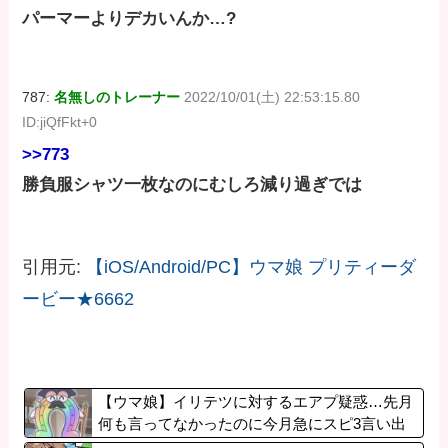
パーマーよりデカいんか…?
787:
名無しのトレーナー
2022/10/01(土) 22:53:15.80
ID:jiQfFkt+0
>>773
勝負服シャツ一枚なのにむしろ減り過ぎでは
引用元:
【iOS/Android/PC】ウマ娘 プリティーダ
ービー★6662
【ウマ娘】イリテツに対するエアプ疑惑…先月
何も言ってなかったのに今月急にスピ3言い出
したのが怪しいよな。