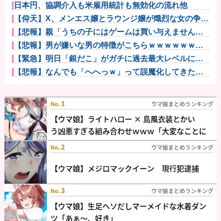
日本円、協調介入も米雇用統計も無効化の流れ他
【仰天】X、メンエス嬢とラウンジ嬢が熾烈な女の争い
を繰り広げ...
【悲報】親「うちの子にはゲームは買い与えません。
本だけで十分...
【悲報】男が嫌いな男の特徴がこちらｗｗｗｗｗｗｗ
ｗｗｗ
【緊急】明日「銀だこ」がガチに過去最大レベルに混
みそうwww...
【悲報】なんでも「へへっｗ」って誤魔化してきたワ
イの末路がこ...