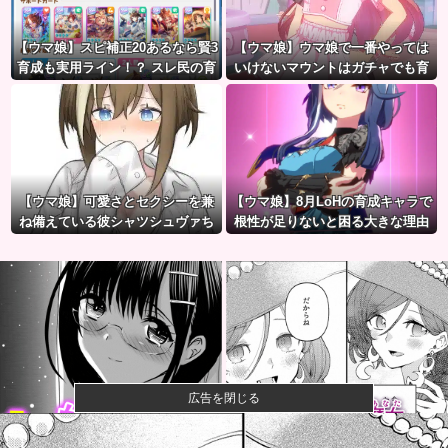
【ウマ娘】スピ補正20あるなら賢3
【ウマ娘】ウマ娘で一番やっては
育成も実用ライン！？ スレ民の育
いけないマウントはガチャでも育
成した夏ドーベルが仕上がりつつ
成でもグッズでもなく、これ。
ある件
【ウマ娘】可愛さとセクシーを兼
【ウマ娘】8月LoHの育成キャラで
ね備えている彼シャツシュヴァち
根性が足りないと困る大きな理由
がこちら。←「不調を考慮すると1
021必要」
広告を閉じる