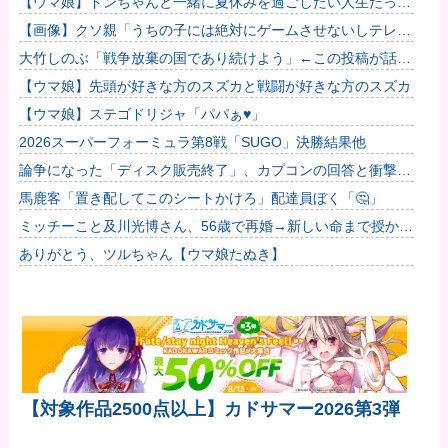
【ウマ娘】ドンちゃんと一緒に夏休みを過ごしたい人生だっ
た…
【画像】クソ親「うちの子には絶対にゲームさせないしテレビ
も見させない！！！！！」
大竹しのぶ「戦争放棄の国であり続けよう」←この投稿が話題
に
【ウマ娘】先頭が好きな方のスズカと戦闘が好きな方のスズカ
【ウマ娘】ステゴドリジャ「パパぁ♥」
2026スーパーフォーミュラ第8戦「SUGO」決勝結果他
論争になった「ディスク販売終了」、カプコンの回答と衝撃の
詳細がコチラ・・・「え？ウチはデジタルが9割なんで特に影
馬鹿客「置き配してこのシートかけろ」配達員ぼく「🤔」
響ないっ...
ミッチーこと及川光博さん、56歳で再婚→新しい命まで授かる
ｗｗｗｗｗ
ありがとう、ツルちゃん【ウマ娘たぬき】
【対象作品2500点以上】カドサマー2026第3弾