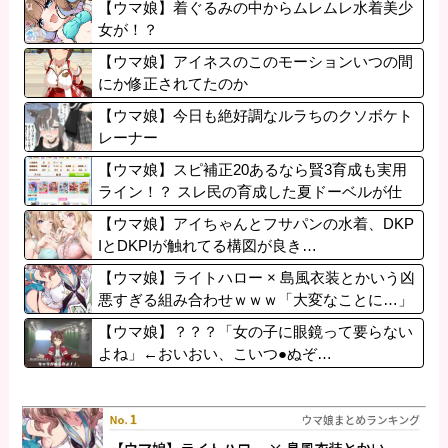
【ウマ娘】着ぐるみの中からムレムレ水着美少
女が！？
【ウマ娘】アイネスのこのモーションいつの間
にか修正されてたのか
【ウマ娘】今日も絶好調なルラちのクソボケト
レーナー
【ウマ娘】スピ補正20あるなら賢3育成も実用
ライン！？ スレ民の育成した夏ドーベルが仕
上がりつつある件
【ウマ娘】アイちゃんとフサパンの水着、DKP
IとDKPIが触れてる構図が良き…
【ウマ娘】ライトハロー × 島風衣装とかいう凶
悪すぎる組み合わせｗｗｗ「大変なことに…」
【ウマ娘】？？？「女の子に眼鏡って要らない
よね」←おいおい、こいつ●ぬぞ…