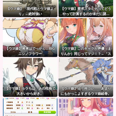
【ウマ娘】「現代戦とウマ娘よ
【ウマ娘】要求スタミナってどう
り」←絶対強い
やって計算するのか未だに謎…
【ウマ娘】将来はでっかく…BIG
【ウマ娘】このキャラが声優（ま
ニシノフラワー
りんか）同じってマジ！？←「ス
ズカさんみたいな演技の方がレア
だと聞いて驚いたよ」
【ウマ娘】ルラちは、あの性格で
【ウマ娘】え？何コレ……あまり
大きいから好き。
にもかっこよすぎるウマ娘絵巻。