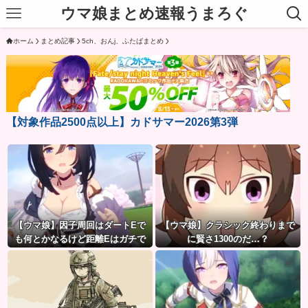
ウマ娘まとめ速報うまろぐ
ホーム
まとめ記事
5ch、おんj、ふたばまとめ
【対象作品2500点以上】カドサマー2026第3弾
【ウマ娘】因子周回はダートEで
【ウマ娘】クラシック終わりまで
も何とかなるけど距離Eはガチで
に賢さ1300のだ…？
無理ゲー