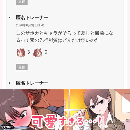
返信
匿名トレーナー
2026年6月3日 21:41
このサポカとキャラがそろって差しと勝負にな
るって素の先行脚質はどんだけ弱いのだ
3
0
返信
匿名トレーナー
2026年6月3日 21:44
俺はエースで逃げ続ける
1
0
返信