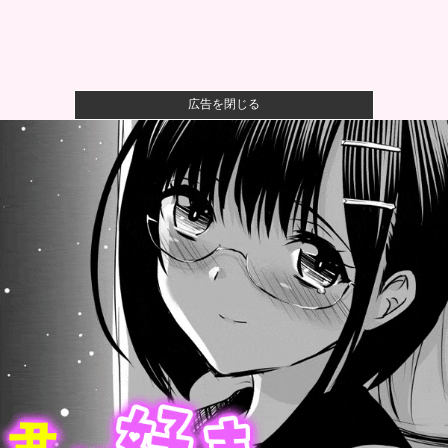
広告を閉じる
一般作だけどエロいシーンがあって、妙にムラムラし
てしまった作...
【悲報】 幻影旅団の団長さん、激太りすると全てが台
無しになる
【速報】ひろゆき、離婚wwwwww
【画像】キングダムの河了貂、「あったけぇ壁」に引
き続き更に味...
【悲報】親「うちの子にはゲームは買い与えません。
本だけで十分...
ウクライナがモスクワに向けて初の弾道ミサイルを発
射か？！他
高市内閣の方針に反対した自民党議員9人のリストが話
題に、「岩...
【まとめ】ノンシュガー炭酸水、「カッコつけてるだ
け」と一刀両...