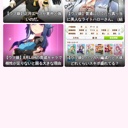
【ウマ娘】正月エースが意外と強
【ウマ娘】普通にしてたら真っ当
いのだ。
に美人なライトハローさん。（結
局飲んでしまう）
【ウマ娘】8月LoHの育成キャラで
【ウマ娘】パワ入り編成だと大体
根性が足りないと困る大きな理由
どれくらいスキポ盛れてる？
がこちら。←「不調を考慮すると1
021必要」