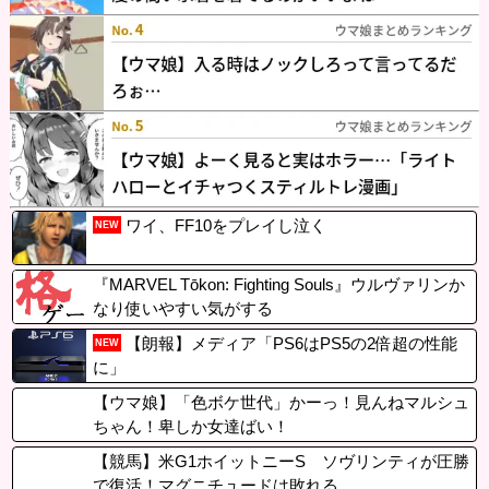
ワイ、FF10をプレイし泣く
NEW
『MARVEL Tōkon: Fighting Souls』ウルヴァリンか
なり使いやすい気がする
【朗報】メディア「PS6はPS5の2倍超の性能
NEW
に」
【ウマ娘】「色ボケ世代」かーっ！見んねマルシュ
ちゃん！卑しか女達ばい！
【競馬】米G1ホイットニーS ソヴリンティが圧勝
で復活！マグニチュードは敗れる