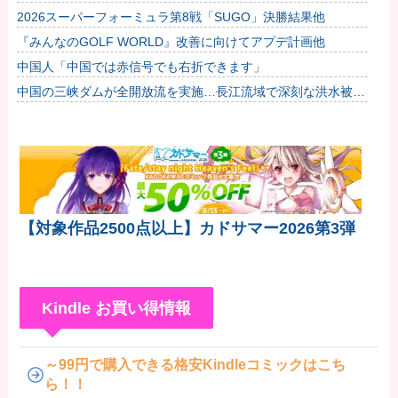
く
2026スーパーフォーミュラ第8戦「SUGO」決勝結果他
『みんなのGOLF WORLD』改善に向けてアプデ計画他
中国人「中国では赤信号でも右折できます」
中国の三峡ダムが全開放流を実施…長江流域で深刻な洪水被
害！
【対象作品2500点以上】カドサマー2026第3弾
Kindle お買い得情報
～99円で購入できる格安Kindleコミックはこち
ら！！