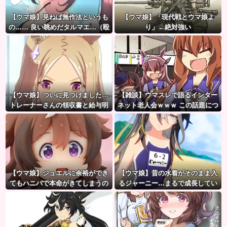
【ウマ娘】見ねば無作法というも
【ウマ娘】「現代戦とウマ娘よ
の…… 良い眺めだタルマエ…（殴
り」←絶対強い
【ウマ娘】ついに見つけました…
【雑談】ウマスレで語るインター
トレーナーさんの領収書と給与明
ネット老人会ｗｗｗ この話題につ
細！！
いていけないってマジ…！？
【ウマ娘】ジュエルに余裕ができ
【ウマ娘】昔の水着がそのまま入
てもハニバで本命がきてしまうの
るジャーニー…まるで成長してい
だ。
ない！？