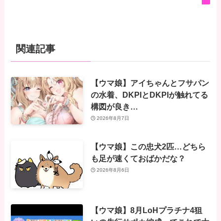
関連記事
【ウマ娘】アイちゃんとフサパン
の水着、DKPIとDKPIが触れてる
構図が良き…
2026年8月7日
【ウマ娘】この忠犬2匹…どちら
も足が速くておばかだな？
2026年8月6日
【ウマ娘】8月LoHプラチナ4狙