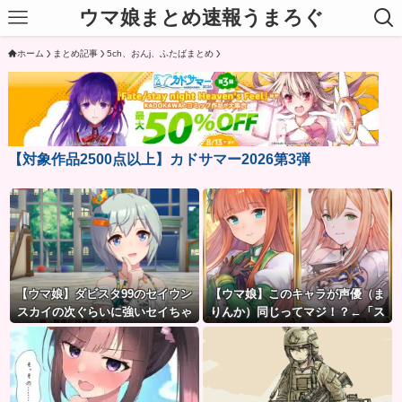
ウマ娘まとめ速報うまろぐ
ホーム
まとめ記事
5ch、おんj、ふたばまとめ
【対象作品2500点以上】カドサマー2026第3弾
【ウマ娘】ダビスタ99のセイウン
【ウマ娘】このキャラが声優（ま
スカイの次ぐらいに強いセイちゃ
りんか）同じってマジ！？←「ス
ん。
ズカさんみたいな演技の方がレア
だと聞いて驚いたよ」