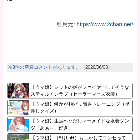
引用元:
https://www.2chan.net/
※8件の新着コメントがあります。
（2026/06/03）
【ウマ娘】シットの炎がファイヤーしてそうな
スティルインラブ（セーラーマーズ衣装）
【ウマ娘】何かがｵｶｼｲ…賢さトレーニング（早
押しクイズ）
【ウマ娘】生足ヘソだしマーメイドな水着ダン
ツ「あぁ～、好き」
【ウマ娘】（8月LoH）もしかしてコンセって