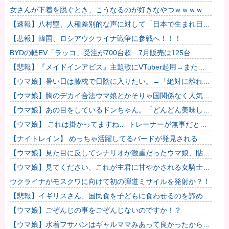
んだ男を逮捕 ネットで販売していた模様
女さんが下着を脱ぐとき、こうなるのが好きなやつｗｗｗｗｗ
ｗｗｗｗｗｗｗｗｗ
【速報】八村塁、人種差別的な声に対して「日本で生まれ日本
で育ち日本語話す。誰に何を言われようが日本人、日本人であ
【悲報】韓国、ロシアウクライナ戦争に参戦へ！！！
るプライ...
BYDの軽EV「ラッコ」受注が700台超 7月販売は125台
【悲報】『メイドインアビス』主題歌にVTuber起用→また炎
上 もう何回目だよ…
【ウマ娘】暑い日は膝枕で日陰に入りたい。←「絶対に離れた
くない場所だな」
【ウマ娘】胸のデカイ合法ウマ娘とかそりゃ国関係なく人気出
るわな
【ウマ娘】あの目をしているドンちゃん。「どんどん美味しく
実る…♡」
【ウマ娘】 これは掛かってますね… トレーナーが無事だとい
いのですが…
【ナイトレイン】 めっちゃ活躍してるバードが発見される
【ウマ娘】見た目に反してシナリオが激重だったウマ娘、貼
る。
【ウマ娘】見てください、これが主君に甘やかされる女騎士の
姿です。
ウクライナがモスクワに向けて初の弾道ミサイルを発射か？！
【悲報】イギリスさん、国民食を子どもに食わせるのを諦める
ｗｗｗｗｗｗｗ
【ウマ娘】ごぞんじの事をごぞんじないのですか！？
【ウマ娘】水着フサパンはギャルママみあって良かったから引