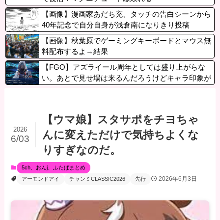
【画像】漫画家あだち充、タッチの告白シーンから
40年記念で自分自身が浅倉南になりきり投稿
【画像】秋葉原でゲーミングキーボードとマウス無
料配布するよ→結果
【FGO】アズライール周年としては盛り上がらな
い。あとで見せ場は来るんだろうけどキャラ印象が
まだしょぼい
【ウマ娘】スタサポをチヨちゃ
2026
んに変えただけで気持ちよくな
6/03
りすぎなのだ。
5ch、おんj、ふたばまとめ
2026年6月3日
アーモンドアイ
チャンミCLASSIC2026
先行