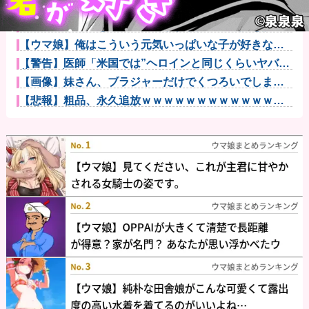
『Dr.STONE』とかいうクソおもろい作品ｗｗｗ他
Amazon「注文をキャンセルしました。身分証を提出
してくだ...
【ウマ娘】俺はこういう元気いっぱいな子が好きなだ
けなんだ…他
【警告】医師「米国では”ヘロインと同じくらいヤバい
薬”が日本...
【画像】妹さん、ブラジャーだけでくつろいでしまう
ｗｗｗwｗｗ...
【悲報】粗品、永久追放ｗｗｗｗｗｗｗｗｗｗｗｗｗ
ｗｗ（証拠あ...