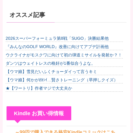
オススメ記事
2026スーパーフォーミュラ第8戦「SUGO」決勝結果他
『みんなのGOLF WORLD』改善に向けてアプデ計画他
ウクライナがモスクワに向けて初の弾道ミサイルを発射か？！
ダンツはウェイトレスの格好が1番似合うよな。
【ウマ娘】雪見だいふくチョーダイって言うキミ
【ウマ娘】何かがｵｶｼｲ…賢さトレーニング（早押しクイズ）
★【ワートリ】作者マジで大丈夫か
Kindle お買い得情報
～99円で購入できる格安Kindleコミックはこち