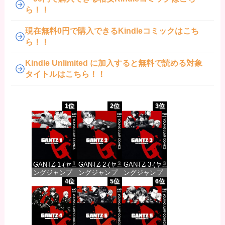
ら！！
現在無料0円で購入できるKindleコミックはこち
ら！！
Kindle Unlimited に加入すると無料で読める対象
タイトルはこちら！！
1位
2位
3位
GANTZ 1 (ヤ
GANTZ 2 (ヤ
GANTZ 3 (ヤ
ングジャンプ
ングジャンプ
ングジャンプ
コミックス
コミックス
コミックス
4位
5位
6位
DIGITAL)
DIGITAL)
DIGITAL)
価格：¥100
価格：¥100
価格：¥100