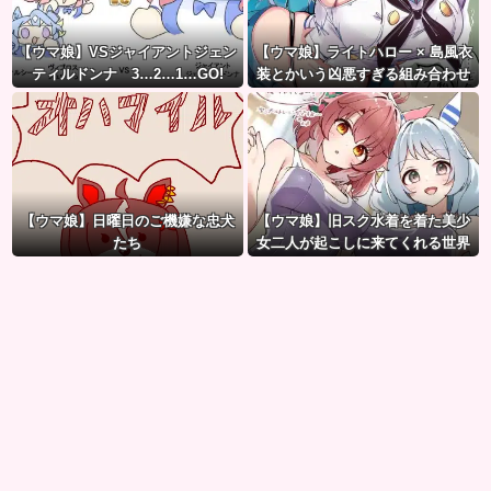
【ウマ娘】VSジャイアントジェン
【ウマ娘】ライトハロー × 島風衣
ティルドンナ 3…2…1…GO!
装とかいう凶悪すぎる組み合わせ
ｗｗｗ「大変なことに…」
【ウマ娘】日曜日のご機嫌な忠犬
【ウマ娘】旧スク水着を着た美少
たち
女二人が起こしに来てくれる世界
に行きたかった…