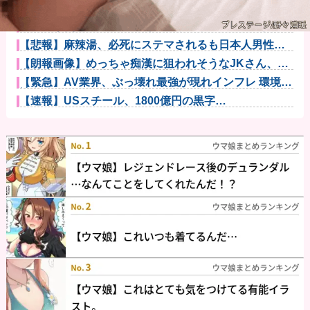
なろうの王様キャラって無能ばかりじゃないか？他
パソコン使ってるのに有料のセキュリティソフト入れ
てない人って...
【悲報】麻辣湯、必死にステマされるも日本人男性か
ら見向きもさ...
【朗報画像】めっちゃ痴漢に狙われそうなJKさん、痴
漢を逮捕ｗ...
【緊急】AV業界、ぶっ壊れ最強が現れインフレ 環境崩
壊ｗｗｗ...
【速報】USスチール、1800億円の黒字
wwwwwwwwww...