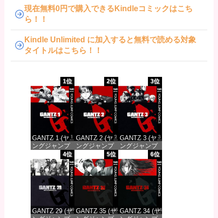
現在無料0円で購入できるKindleコミックはこち
ら！！
Kindle Unlimited に加入すると無料で読める対象
タイトルはこちら！！
1位
2位
3位
GANTZ 1 (ヤ
GANTZ 2 (ヤ
GANTZ 3 (ヤ
ングジャンプ
ングジャンプ
ングジャンプ
コミックス
コミックス
コミックス
4位
5位
6位
DIGITAL)
DIGITAL)
DIGITAL)
価格：¥617
価格：¥617
価格：¥617
GANTZ 29 (ヤ
GANTZ 35 (ヤ
GANTZ 34 (ヤ