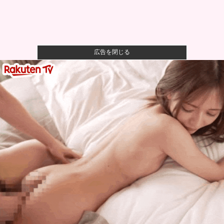
広告を閉じる
【悲報】母親、息子を通して男の競争の厳しさを知る
ｗｗｗｗ
【悲報】八王子の夏祭り、衛生管理終わってた
【朗報】ハンターハンター最新話、ベンジャミンが覚
醒して主人公...
【悲報】最新話のモンキー・D・ルフィさん、あまりに
も情けなさ...
次にF2で活躍して順当にF1に上がってきそうな日本人
ドライバ...
【困惑】ひろゆきさんが新党作るって言うけど0か100
みたいな...
彼女に浮気されたワイ（38）、人生を変えるために
「プログラミ...
自衛隊指揮に国産AI、情報収集や分析担わせ迅速な意
思決定…「...