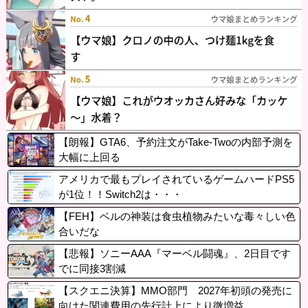
【朗報】GTA6、予約注文がTake-Twoの内部予測を
大幅に上回る
アメリカで最もプレイされているゲームハードPS5
が1位！！Switch2は・・・
【FEH】ベルの神装は食虫植物みたいな毒々しい色
合いだな
【悲報】ソニーAAA『マーベル闘魂』、2日目です
でに同接3割減
【スクエニ決算】MMO部門 2027年初頭の発売に
向けた関連費用の先行計上により微増益