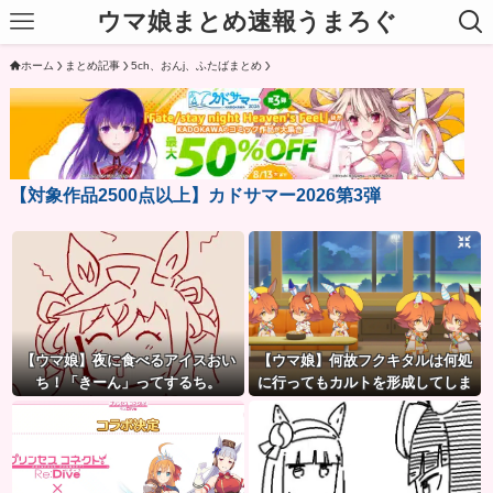
ウマ娘まとめ速報うまろぐ
ホーム
まとめ記事
5ch、おんj、ふたばまとめ
【対象作品2500点以上】カドサマー2026第3弾
【ウマ娘】夜に食べるアイスおい
【ウマ娘】何故フクキタルは何処
ち！「きーん」ってするち。
に行ってもカルトを形成してしま
うのか