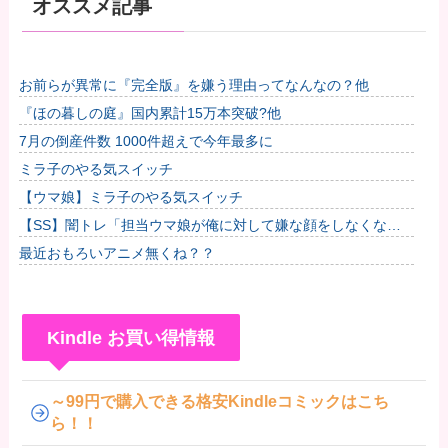
オススメ記事
お前らが異常に『完全版』を嫌う理由ってなんなの？他
『ほの暮しの庭』国内累計15万本突破?他
7月の倒産件数 1000件超えで今年最多に
ミラ子のやる気スイッチ
【ウマ娘】ミラ子のやる気スイッチ
【SS】闇トレ「担当ウマ娘が俺に対して嫌な顔をしなくなっ
たので、言葉責めをすることで身の毛がよだつ思いをしてもら
最近おもろいアニメ無くね？？
うことに...
Kindle お買い得情報
～99円で購入できる格安Kindleコミックはこち
ら！！