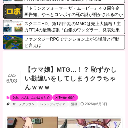
『トランスフォーマー ザ・ムービー』４０周年企
画告知。やっとコンボイの死の謎が明かされるのか
スクエニHD、第1四半期のMMOは売上大幅増！主
力FF14の最新拡張「白銀のワンダラー」発表効果
でアクティブ増加、売り上げが大きく伸びる
ファンタジーRPGでテンション上がる場所と行動
と言えば
【ウマ娘】MTG…！？ 恥ずかし
2026
い勘違いをしてしまうクラちゃ
6/03
んｗｗｗ
5ch、おんj、ふたばまとめ
X(Twitter)紹介
2026年6月3日
サトノクラウン
レッドディザイア
漫画