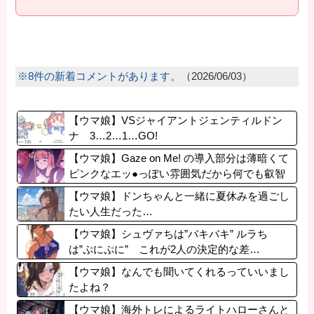
※8件の新着コメントがあります。
（2026/06/03）
【ウマ娘】VSジャイアントジェンティルドン
ナ 3…2…1…GO!
【ウマ娘】Gaze on Me! の導入部分は薄暗くて
ピンクなエッ●っぽい雰囲気だから何でも叡智
に見えるよね。
【ウマ娘】ドンちゃんと一緒に夏休みを過ごし
たい人生だった…
【ウマ娘】シュヴァちは”バキバキ” ルラち
は”ぷにぷに” これが2人の決定的な差…
【ウマ娘】なんでも聞いてくれるっていいまし
たよね？
【ウマ娘】海外トレによるライトハローさんと