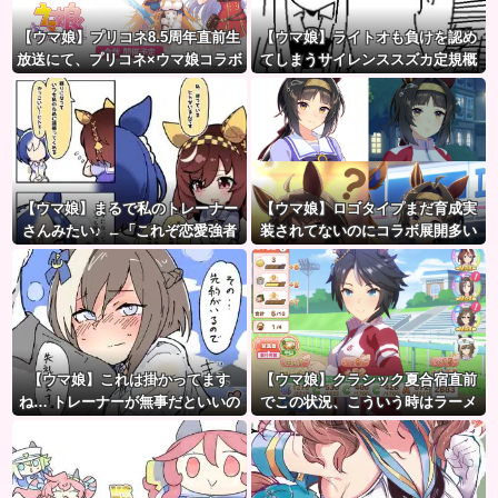
【ウマ娘】プリコネ8.5周年直前生
【ウマ娘】ライトオも負けを認め
放送にて、プリコネ×ウマ娘コラボ
てしまうサイレンススズカ定規概
の開催について告知が！？今秋予
念ｗｗｗ
定で詳細については後日発表との
こと。※動画リンク有
【ウマ娘】まるで私のトレーナー
【ウマ娘】ロゴタイプまだ育成実
さんみたい♪ ←「これぞ恋愛強者
装されてないのにコラボ展開多い
スペ一族…」
よね
【ウマ娘】これは掛かってます
【ウマ娘】クラシック夏合宿直前
ね… トレーナーが無事だといいの
でこの状況、こういう時はラーメ
ですが…
ン食べてもいいのかな？