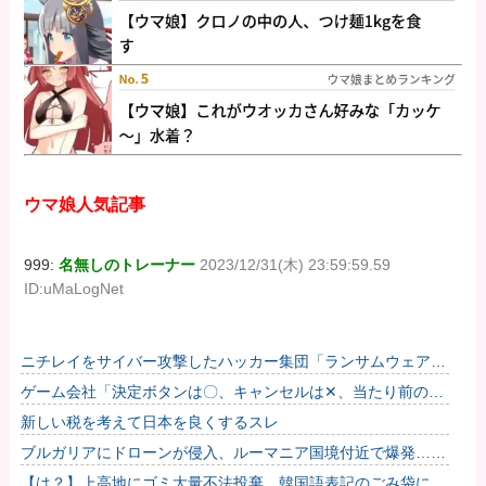
ウマ娘人気記事
999:
名無しのトレーナー
2023/12/31(木) 23:59:59.59
ID:uMaLogNet
ニチレイをサイバー攻撃したハッカー集団「ランサムウェア」
個人情報など20万件以上をダークウェブ上に公開か
ゲーム会社「決定ボタンは〇、キャンセルは✕、当たり前の
話」→ ゲーム会社「今日から決定ボタンは✕にしまー
新しい税を考えて日本を良くするスレ
す！！！」
ブルガリアにドローンが侵入、ルーマニア国境付近で爆発…当
局「ウクライナ軍がよく使う機種」！
【は？】上高地にゴミ大量不法投棄 韓国語表記のごみ袋に紙