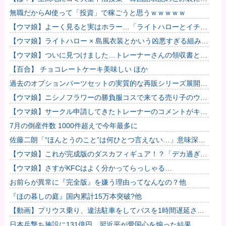
やプラスチック、缶、瓶などが混在 生肉やキムチ、ラーメン
無職だからAI使って「投資」で稼ごうと思うｗｗｗｗｗ
などさま...
【ウマ娘】よーく見ると実はホラー…「ライトハローとイチャ
つくスティルトレ漫画」
【ウマ娘】ライトハロー × 島風衣装とかいう凶悪すぎる組み合
わせｗｗｗ「大変なことに…」
【ウマ娘】ついに見つけました…トレーナーさんの領収書と給
与明細！！
【百合】 チョコレートケーキ美味しい ほか
過去のオプションパーツセットの実質的な再販シリーズ展開止
まるの早すぎない？
【ウマ娘】ニシノフラワーの勝負服コスで来てる売り子のウマ
娘！？
【ウマ娘】サークル申請してきたトレーナーのコメントがキモ
すぎて草ｗｗｗ「このまま成長したらどうなるんや…」
7月の倒産件数 1000件超えで今年最多に
佐藤二朗「“ほんとうのこと”は何ひとつ言えない…」意味深投
稿に憶測殺到
【ウマ娘】これが完成版のダスカフィギュア！？「デカ過ぎん
だろ…」
【ウマ娘】さすがKFCはよく分かってらっしゃる…
お前らが異常に『完全版』を嫌う理由ってなんなの？他
『ほの暮しの庭』国内累計15万本突破?他
【動画】プリウス乗り、違法駐車をしてバスを1時間遅延させ
てしまった模様
日本兵撃ち施設に131億円…習近平が愛国心を煽った結果、