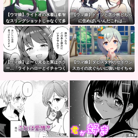
【ウマ娘】ライトオの水着は叡智
【ウマ娘】ドイツと苫小牧どちら
なスリングショットじゃなくて多
に住めばいいんだこれは…
分これ。
【ウマ娘】よーく見ると実はホラ
【ウマ娘】ダビスタ99のセイウン
ー…「ライトハローとイチャつく
スカイの次ぐらいに強いセイちゃ
スティルトレ漫画」
ん。