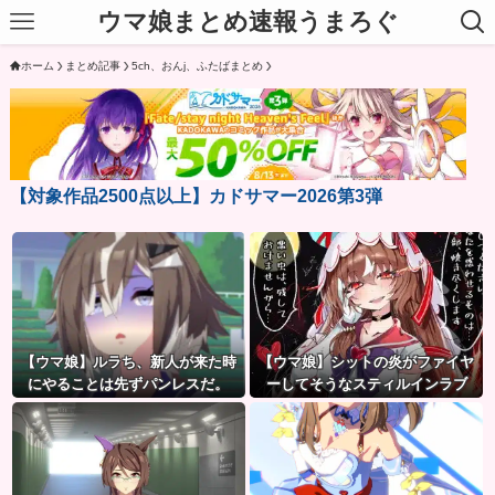
ウマ娘まとめ速報うまろぐ
ホーム
まとめ記事
5ch、おんj、ふたばまとめ
【対象作品2500点以上】カドサマー2026第3弾
【ウマ娘】ルラち、新人が来た時
【ウマ娘】シットの炎がファイヤ
にやることは先ずパンレスだ。
ーしてそうなスティルインラブ
（セーラーマーズ衣装）