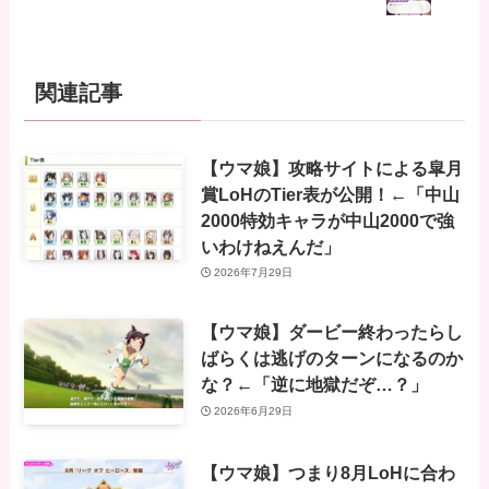
関連記事
【ウマ娘】攻略サイトによる皐月
賞LoHのTier表が公開！←「中山
2000特効キャラが中山2000で強
いわけねえんだ」
2026年7月29日
【ウマ娘】ダービー終わったらし
ばらくは逃げのターンになるのか
な？←「逆に地獄だぞ…？」
2026年6月29日
【ウマ娘】つまり8月LoHに合わ