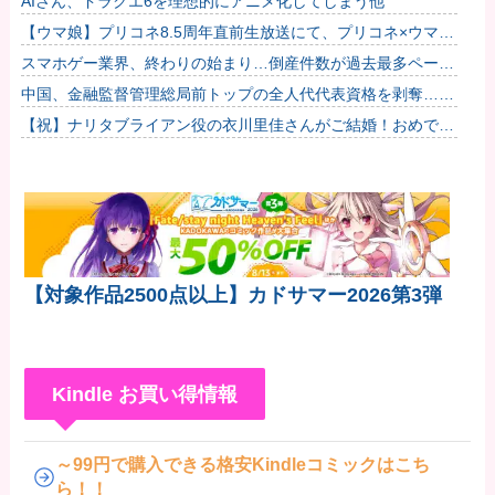
AIさん、ドラクエ6を理想的にアニメ化してしまう他
【ウマ娘】プリコネ8.5周年直前生放送にて、プリコネ×ウマ娘
コラボの開催について告知が！？今秋予定で詳細については後
スマホゲー業界、終わりの始まり…倒産件数が過去最多ペース
日発...
「数億円かけても爆ﾀﾋ」
中国、金融監督管理総局前トップの全人代代表資格を剥奪…重
大な規律違反で！
【祝】ナリタブライアン役の衣川里佳さんがご結婚！おめでと
うございます！
【対象作品2500点以上】カドサマー2026第3弾
Kindle お買い得情報
～99円で購入できる格安Kindleコミックはこち
ら！！