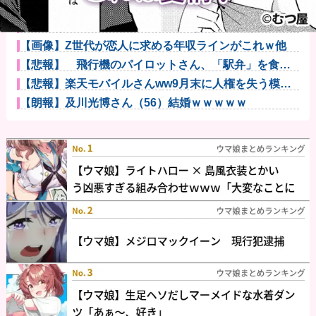
【画像】秋葉原で大量のメイド＆巫女たちが潮で水打
ちを実施ww...
【腹筋崩壊】見た瞬間吹いた画像を貼っていくスレｗ
ｗｗｗ他
【画像】Z世代が恋人に求める年収ラインがこれｗ他
【悲報】 飛行機のパイロットさん、「駅弁」を食べ
ていることが...
【悲報】楽天モバイルさんww9月末に人権を失う模様
wwwww
【朗報】及川光博さん（56）結婚ｗｗｗｗｗ