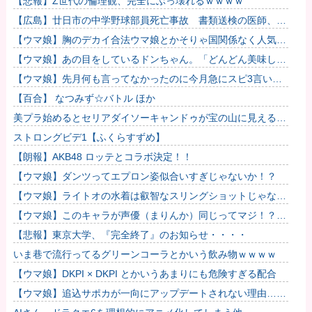
【悲報】Z世代の倫理観、完全にぶっ壊れるｗｗｗｗ
【広島】廿日市の中学野球部員死亡事故 書類送検の医師、別
人のCT画像で診察した疑い 頭部出血に気づかなかった可能
【ウマ娘】胸のデカイ合法ウマ娘とかそりゃ国関係なく人気出
性
るわな
【ウマ娘】あの目をしているドンちゃん。「どんどん美味しく
実る…♡」
【ウマ娘】先月何も言ってなかったのに今月急にスピ3言い出
したのが怪しいよな。
【百合】 なつみず☆バトル ほか
美プラ始めるとセリアダイソーキャンドゥが宝の山に見える
な…
ストロングビデ1【ふくらすずめ】
【朗報】AKB48 ロッテとコラボ決定！！
【ウマ娘】ダンツってエプロン姿似合いすぎじゃないか！？
【ウマ娘】ライトオの水着は叡智なスリングショットじゃなく
て多分これ。
【ウマ娘】このキャラが声優（まりんか）同じってマジ！？
←「スズカさんみたいな演技の方がレアだと聞いて驚いたよ」
【悲報】東京大学、『完全終了』のお知らせ・・・・
いま巷で流行ってるグリーンコーラとかいう飲み物ｗｗｗｗ
【ウマ娘】DKPI × DKPI とかいうあまりにも危険すぎる配合
【ウマ娘】追込サポカが一向にアップデートされない理由…
「これだけ出さないってことは」