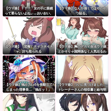
【ウマ娘】？？？「女の子に眼鏡
【ウマ娘】なんか強くてはやいや
って要らないよね」←おいおい、
つ貼る。
こいつ●ぬぞ…
【ウマ娘】（悲報）ナイスネイチ
【ウマ娘】胸のデカイ合法ウマ娘
ャ、討ち取られる
とかそりゃ国関係なく人気出るわ
な
【ウマ娘】独占力Lv5を発動して
【ウマ娘】ついに見つけました…
しまった理事長…「独占ッ！」
トレーナーさんの領収書と給与明
細！！