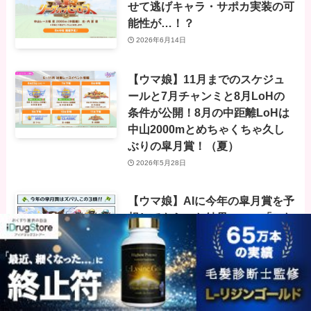
せて逃げキャラ・サポカ実装の可
能性が…！？
2026年6月14日
【ウマ娘】11月までのスケジュ
ールと7月チャンミと8月LoHの
条件が公開！8月の中距離LoHは
中山2000mとめちゃくちゃ久し
ぶりの皐月賞！（夏）
2026年5月28日
【ウマ娘】AIに今年の皐月賞を予
想してもらった結果ｗｗｗ「これ
が巷で噂の競馬予想AIか…」
2026年4月20日
【ウマ娘】皐月賞の記念イラス
ト、何のゲームだよこれｗｗｗｗ