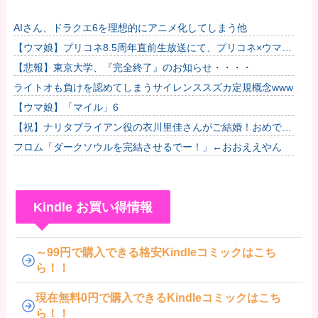
AIさん、ドラクエ6を理想的にアニメ化してしまう他
【ウマ娘】プリコネ8.5周年直前生放送にて、プリコネ×ウマ娘
コラボの開催について告知が！？今秋予定で詳細については後
【悲報】東京大学、『完全終了』のお知らせ・・・・
日発...
ライトオも負けを認めてしまうサイレンススズカ定規概念www
【ウマ娘】「マイル」6
【祝】ナリタブライアン役の衣川里佳さんがご結婚！おめでと
うございます！
フロム「ダークソウルを完結させるでー！」←おおええやん
Kindle お買い得情報
～99円で購入できる格安Kindleコミックはこち
ら！！
現在無料0円で購入できるKindleコミックはこち
ら！！