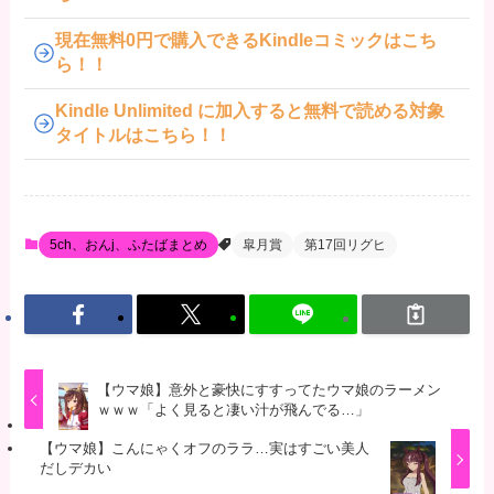
現在無料0円で購入できるKindleコミックはこち
ら！！
Kindle Unlimited に加入すると無料で読める対象
タイトルはこちら！！
5ch、おんj、ふたばまとめ
皐月賞
第17回リグヒ
【ウマ娘】意外と豪快にすすってたウマ娘のラーメン
ｗｗｗ「よく見ると凄い汁が飛んでる…」
【ウマ娘】こんにゃくオフのララ…実はすごい美人
だしデカい