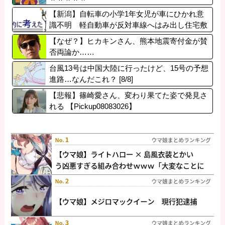
【新潟】自転車の小学1年女児が車にひかれ意
識不明 軽自動車が反対車線へはみ出し住宅敷
地に突っ込んだか 運転手の女（61）逮捕 五
【なぜ？】ヒカキンさん、熊本地震寄付金が賛
泉
否両論か……
台風13号は中国大陸に行ったけど、15号の予想
進路…なんだこれ？ [8/8]
【悲報】篠崎愛さん、変わり果てた姿で発見さ
れる 【Pickup08083026】