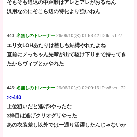
そもそも追込の中距離はアレとアレがおるねん
汎用なのにそこら辺の特化より強いねん
440:
名無しのトレーナー
26/06/10(水) 01:58:42 ID:Ik.fs.L27
エリ女LOHあたりは差しも結構やれたよね
直前にメっちゃん先輩が出て駆け下りまで持ってき
たからヴィブとかやれた
445:
名無しのトレーナー
26/06/10(水) 02:00:16 ID:w8.vo.L72
>>440
上位狙いだと逃げ3やったな
3枠目は逃げクリオグリやった
あの衣装差し以外では一通り活躍したんじゃないか