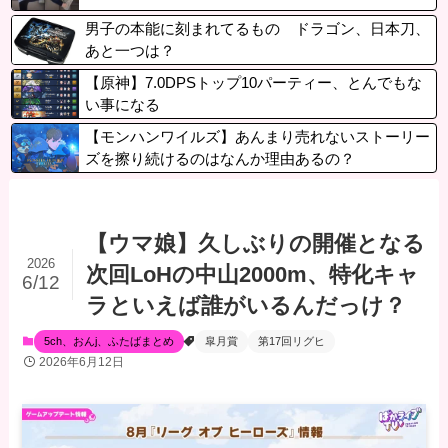
男子の本能に刻まれてるもの ドラゴン、日本刀、
あと一つは？
【原神】7.0DPSトップ10パーティー、とんでもな
い事になる
【モンハンワイルズ】あんまり売れないストーリー
ズを擦り続けるのはなんか理由あるの？
【ウマ娘】久しぶりの開催となる
2026
次回LoHの中山2000m、特化キャ
6/12
ラといえば誰がいるんだっけ？
5ch、おんj、ふたばまとめ
皐月賞
第17回リグヒ
2026年6月12日