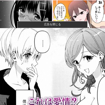
広告を閉じる
【画像】閉店間際の回転ずし、ネタの量がバグってる
と話題にｗｗ...
【画像】ハンターハンターさん、ガチで最強の新能力
を登場させて...
女性「レイプされました」検事「嘘では？」女性「傷
ついたので訴...
【速報】ひろゆき、離婚へｗｗｗ
宇宙人はいる？いて座の方角から72秒間捉えた強い電
波、50年...
【悲報】クレヨンしんちゃんでエッッッしたいキャ
ラ、満場一致で...
「今日のお前らが言うな大賞？」とメディア関係者の
一般人への苦...
AHRA「DH導入が遅すぎる、たまにピッチャーが打っ
たからっ...